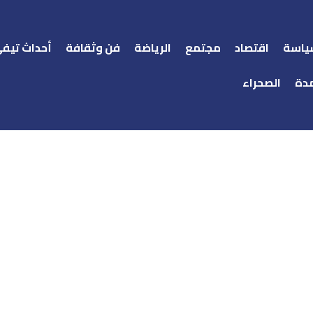
ياسة
اقتصاد
مجتمع
الرياضة
فن وثقافة
أحداث تيف
دة
الصحراء