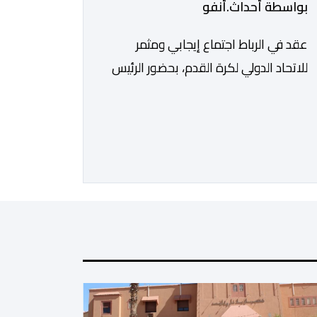
بواسطة أحداث.أنفو
عقد في الرباط اجتماع إيجابي ومثمر
للاتحاد الدولي لكرة القدم، بحضور الرئيس
جياني إنفانتينو، والأمين العام ماتياس
غرافستروم، وأعضاء مجلس إدارة الفيفا،
لمناقشة التطورات الأخيرة وضمان تطوير
آليات العمل الداخلي. ​وشهد اللقاء تجديد
الثقة المتبادلة بين القيادة التنفيذية
للاتحاد، حيث أكد المجتمعون دعمهم
الكامل للرئيس إنفانتينو باعتباره المسؤول
الوحيد المباشر والمنتخب من قِبل 211
اتحادا […]