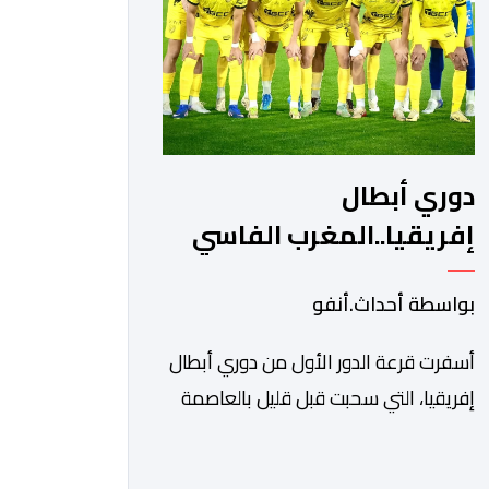
ونادي أوديب ممثل […]
دوري أبطال
إفريقيا..المغرب الفاسي
يواجه رحيمو البوركينابي
بواسطة أحداث.أنفو
أسفرت قرعة الدور الأول من دوري أبطال
إفريقيا، التي سحبت قبل قليل بالعاصمة
المصرية القاهرة، عن مواجهات متوازنة
لممثلي كرة القدم المغربية، نهضة بركان