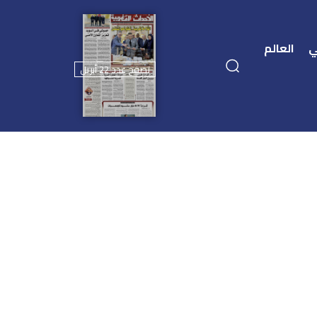
ي
العالم
تصفح عدد 22 أبريل