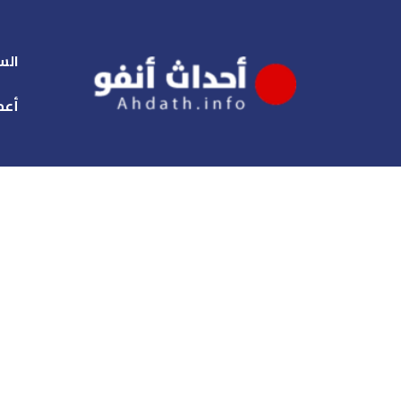
الس
أعم