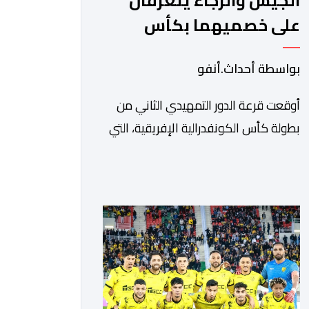
الجيش والرجاء يتعرفان
على خصميهما بكأس
الكاف
بواسطة أحداث.أنفو
أوقعت قرعة الدور التمهيدي الثاني من
بطولة كأس الكونفدرالية الإفريقية، التي
سحبت قبل قليل في العاصمة المصرية
القاهرة، ممثلي كرة القدم المغربية الرجاء
الرياضي والجيش الملكي في مواجهات
مرتقبة أمام أندية غرب ووسط القارة. ​
وسيكون نادي الرجاء الرياضي على موعد
مع مواجهة المتأهل من المباراة التي
تجمع بين إيل كانيمي واريورز النيجيري