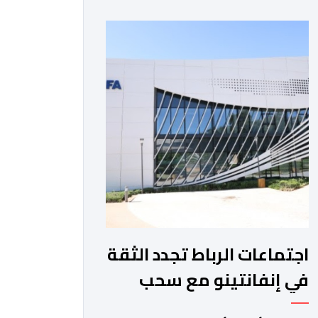
والمغرب الفاسي، في مستهل مشوارهما
القاري. ​وسيكون نادي نهضة بركان على
موعد في هذا الدور مع الفائز من المباراة
التي تجمع بين ستار سبورت السييراليوني
ونادي المدينة الغامبي، حيث يطمح
الفريق […]
اجتماعات الرباط تجدد الثقة
في إنفانتينو مع سحب
مشروع الفيفا