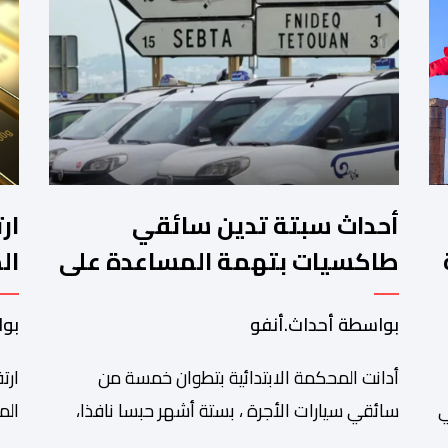
أحداث سبتة تدين سائقي
طاكسيات بتهمة المساعدة على
ال
الهجرة غير النظامية
بواسطة أحداث.أنفو
بوا
أدانت المحكمة الابتدائية بتطوان خمسة من
ي
سائقي سيارات الأجرة ، بستة أشهر حبسا نافذا،
الم
وغرامة قدرها 10 آلاف درهم لكل محكوم، بتهمة
مست