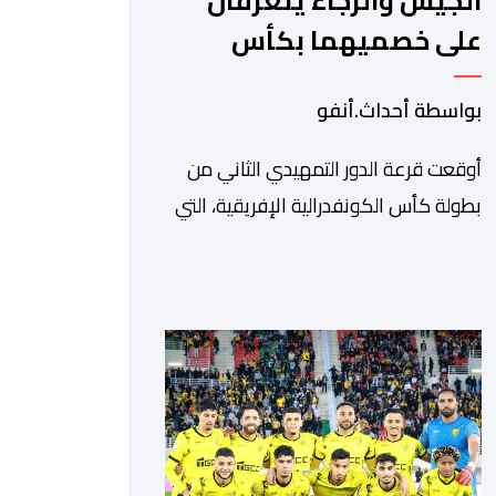
الجيش والرجاء يتعرفان
على خصميهما بكأس
الكاف
بواسطة أحداث.أنفو
أوقعت قرعة الدور التمهيدي الثاني من
بطولة كأس الكونفدرالية الإفريقية، التي
سحبت قبل قليل في العاصمة المصرية
القاهرة، ممثلي كرة القدم المغربية الرجاء
الرياضي والجيش الملكي في مواجهات
مرتقبة أمام أندية غرب ووسط القارة. ​
وسيكون نادي الرجاء الرياضي على موعد
مع مواجهة المتأهل من المباراة التي
تجمع بين إيل كانيمي واريورز النيجيري