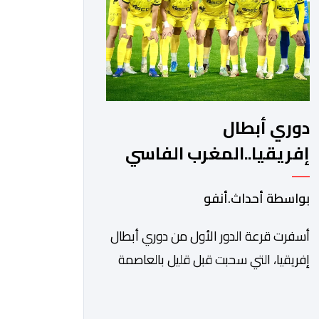
ونادي أوديب ممثل […]
دوري أبطال
إفريقيا..المغرب الفاسي
يواجه رحيمو البوركينابي
بواسطة أحداث.أنفو
أسفرت قرعة الدور الأول من دوري أبطال
إفريقيا، التي سحبت قبل قليل بالعاصمة
المصرية القاهرة، عن مواجهات متوازنة
لممثلي كرة القدم المغربية، نهضة بركان