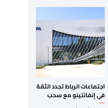
والمغرب الفاسي، في مستهل مشوارهما
القاري. ​وسيكون نادي نهضة بركان على
موعد في هذا الدور مع الفائز من المباراة
التي تجمع بين ستار سبورت السييراليوني
ونادي المدينة الغامبي، حيث يطمح
الفريق […]
اجتماعات الرباط تجدد الثقة
في إنفانتينو مع سحب
مشروع الفيفا