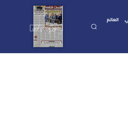
ي
العالم
تصفح عدد 22 أبريل