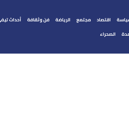
ياسة
اقتصاد
مجتمع
الرياضة
فن وثقافة
أحداث تيف
دة
الصحراء