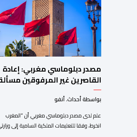
مصدر دبلوماسي مغربي: إعادة
القاصرين غير المرفوقين مسألة
مبدأ قائمة على التعليمات
بواسطة أحداث. أنفو
الملكية السامية
علم لدى مصدر دبلوماسي مغربي أن “المغرب
انخرط، وفقا للتعليمات الملكية السامية إلى وزارت
الداخلية والشؤون الخارجية، في العمل على تحديد