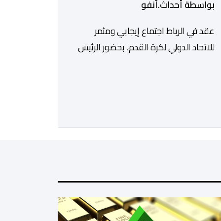
بواسطة أحداث.أنفو
عقد في الرباط اجتماع إيجابي ومثمر
للاتحاد الدولي لكرة القدم، بحضور الرئيس
جياني إنفانتينو، والأمين العام ماتياس
غرافستروم، وأعضاء مجلس إدارة الفيفا،
لمناقشة التطورات الأخيرة وضمان تطوير
آليات العمل الداخلي. ​وشهد اللقاء تجديد
الثقة المتبادلة بين القيادة التنفيذية
للاتحاد، حيث أكد المجتمعون دعمهم
الكامل للرئيس إنفانتينو باعتباره المسؤول
الوحيد المباشر والمنتخب من قِبل 211
اتحادا […]