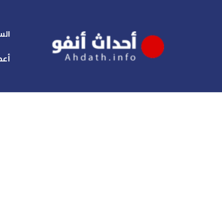
الس
أعم