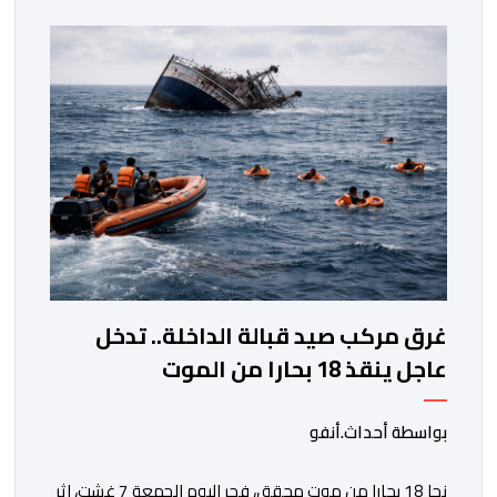
المحلي للجديدة، وذلك بحضور شخصيات مدنية وعسكرية
ودينية. وجرت مراسيم افتتاح فعاليات الموسم بالخيمة
الرسمية، حيث أُلقيت كلمات كل من رئيس المجلس […]
غرق مركب صيد قبالة الداخلة.. تدخل
عاجل ينقذ 18 بحارا من الموت
بواسطة أحداث.أنفو
نجا 18 بحارا من موت محقق، فجر اليوم الجمعة 7 غشت، إثر