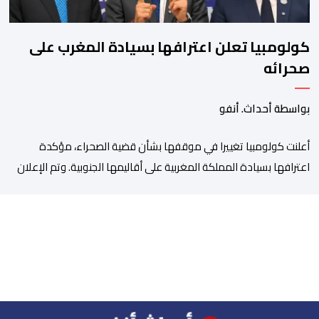
كولومبيا تعلن اعترافها بسيادة المغرب على
صحرائه
بواسطة أحداث. أنفو
أعلنت كولومبيا تغييرا في موقفها بشأن قضية الصحراء، مؤكدة
اعترافها بسيادة المملكة المغربية على أقاليمها الجنوبية. وتم الإعلان
عن هذا الموقف الجديد، أمس الجمعة، خلال لقاء بين وزير الشؤون
الخارجية والتعاون الافريقي والمغاربة المقيمين بالخارج، ناصر بوريطة،
ونائب رئيس جمهورية كولومبيا، خوسيه مانويل ريستريبو، بحضور وزير
العلاقات الخارجية عمر بولا إسكوبار. وبهذه المناسبة، أكد السيد […]