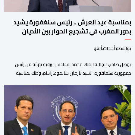
بمناسبة عيد العرش .. رئيس سنغفورة يشيد
بدور المغرب في تشجيع الحوار بين الأديان
بواسطة أحداث.أنفو
توصل صاحب الجلالة الملك محمد السادس ببرقية تهنئة من رئيس
جمهورية سنغافورة، السيد ثارمان شانموغاراتنام، وذلك بمناسبة
الذكرى السابعة والعشرين لتربع جلالته على عرش أسلافه المنعمين.
وأعرب السيد شانموغاراتنام، في هذه البرقية، باسم الشعب
السنغافوري، عن أحر تهانئه وأطيب متمنياته بموفور الصحة ومزيد من
التوفيق لجلالة الملك، وللشعب المغربي بمزيد من السلام والازدهار.
وأشاد الرئيس […]