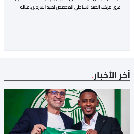
غرق مركب الصيد الساحلي المخصص لصيد السردين، قبالة
سواحل مدينة الداخلة. ووفق المعطيات المتوفرة، فإن
الحادث وقع بعدما تسربت كميات كبيرة من المياه إلى داخل
المركب أثناء مزاولته نشاط الصيد البحري، قبل أن تتفاقم
الوضعية وينتهي الأمر بغرقه، ما استنفر عدداً من مراكب […]
آخر الأخبار