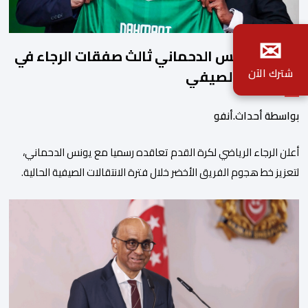
✉
رسميا..يونس الدحماني ثالث صفقات الرجاء في
شترك الآن
الميركاتو الصيفي
بواسطة أحداث.أنفو
أعلن الرجاء الرياضي لكرة القدم تعاقده رسميا مع يونس الدحماني،
لتعزيز خط هجوم الفريق الأخضر خلال فترة الانتقالات الصيفية الحالية. ​
ويمتد العقد الذي يربط الدحماني بالنسور لعدة سنوات حتى عام 2030،
حيث يعول عليه الطاقم التقني للرجاء لتقديم الإضافة المرجوة في
المسابقات المحلية والقارية المقبلة. ​وجاء هذا التعاقد بعد أداء لافت
قدمه اللاعب برفقة اتحاد […]