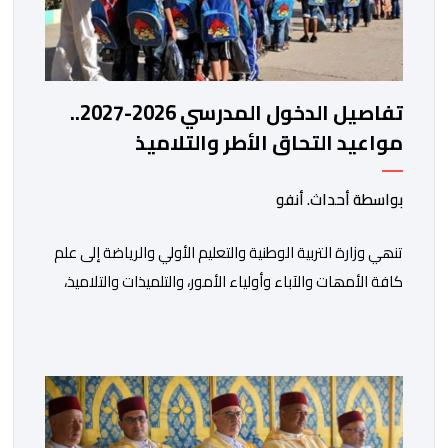
تفاصيل الدخول المدرسي 2026-2027..
مواعيد التحاق الأطر والتلاميذ
بالمؤسسات التعليمية
بواسطة أحداث. أنفو
تنھي وزارة التربیة الوطنیة والتعلیم الأولي والریاضة إلى علم
كافة الأمھات والآباء وأولیاء الأمور، والتلمیذات والتلامیذ،
والأطر الإداریة والتربویة وإلى الرأي العام الوطني، أن الدخول
المدرسي لسنة 2026-2027 سیتم في موعده الرسمي
المحدد سلفا طبقا لمقتضیات المقرر الوزاري رقم 047.26
الصادر بتاریخ 3 یولیوز 2026 بشأن تنظیم السنة الدراسیة.
وأوضحت الوزارة، في بلاغ، أن أطر […]