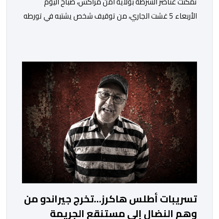
تمكنت عناصر الشرطة بولاية أمن مراكش، صباح اليوم
الأربعاء 5 غشت الجاري، من توقيف شخص يشتبه في تورطه
في قضية تتعلق بالابتزاز وممارسة الإرشاد السياحي بدون
رخصة. وكان المشتبه فيه قد عرّض سائحين أجنبيين للابتزاز
بالمدينة العتيقة بمراكش، وطالبهما بمبلغ مالي غير مستحق
بدعوى ممارسة نشاط مرتبط بالإرشاد السياحي بدون رخصة،
وهي الأفعال الإجرامية التي […]
تسريبات أطلس هاكرز…تخرج جيراندو من
وهم النضال إلى مستنقع الجريمة