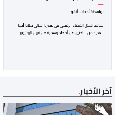
المنظمة
بواسطة أحداث. أنفو
لطالما شكل الفضاء الرقمي في عصرنا الحالي ملاذا آمنا
للعديد من الباحثين عن أمجاد وهمية من قبيل اليوتيوبر
النصاب هشام جيراندو، حيث وفرت له منصات التواصل
الاجتماعي منصة مثالية لارتداء قفازات النظافة وادعاء
محاربة الفساد والدفاع عن حقوق المظلومين. وفي هذا
السياق، برز هذا النصاب في البداية كصانع محتوى افتراضي
يقتات على استعطاف الجماهير ودغدغة […]
آخر الأخبار