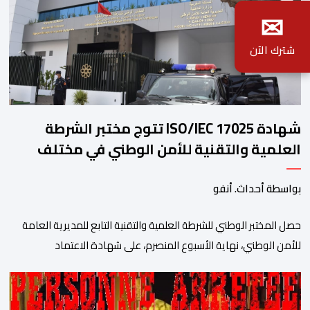
✉
شترك الآن
شهادة ISO/IEC 17025 تتوج مختبر الشرطة
العلمية والتقنية للأمن الوطني في مختلف
الخبرات الجنائية
بواسطة أحداث. أنفو
حصل المختبر الوطني للشرطة العلمية والتقنية التابع للمديرية العامة
للأمن الوطني، نهاية الأسبوع المنصرم، على شهادة الاعتماد
والمطابقة والجودة بالمعيار الدولي “ISO/CEI 17025″، وذلك في
مختلف التخصصات والخبرات الشرعية، بما فيها فروع البيولوجيا والكيمياء،
وتدقيق وفحص الوثائق، والحرائق والمتفجرات، وكذا الآثار الرقمية