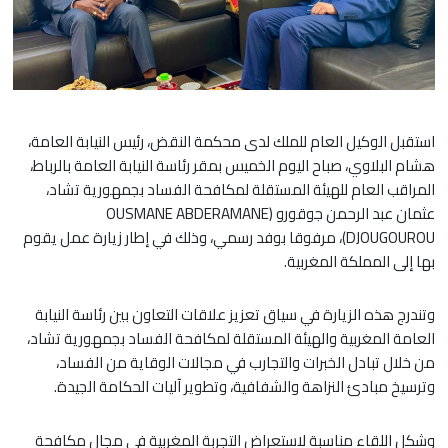
استقبل الوكيل العام للملك لدى محكمة النقض، رئيس النيابة العامة،
هشام البلاوي، صباح اليوم الخميس بمقر رئاسة النيابة العامة بالرباط،
المراقب العام للهيئة المستقلة لمكافحة الفساد بجمهورية تشاد،
عثمان عبد الرحمن جوقورو (OUSMANE ABDERAMANE
DJOUGOUROU)، مرفوقا بوفد رسمي، وذلك في إطار زيارة عمل يقوم
بها إلى المملكة المغربية.
وتندرج هذه الزيارة في سياق تعزيز علاقات التعاون بين رئاسة النيابة
العامة المغربية والهيئة المستقلة لمكافحة الفساد بجمهورية تشاد،
من خلال تبادل الخبرات والتجارب في مجالات الوقاية من الفساد،
وترسيخ مبادئ النزاهة والشفافية، وتطوير آليات الحكامة الجيدة.
وشكل اللقاء مناسبة لاستعراض التجربة المغربية في مجال مكافحة