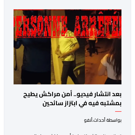
فيها فروع البيولوجيا والكيمياء، وتدقيق وفحص الوثائق،
والحرائق والمتفجرات، وكذا الآثار الرقمية والمخدرات والمواد
السمومية.وكانت المنظمة الأمريكية للاعتماد والتقييس
″The ANSI National Accreditation Board″، المختصة […]
بعد انتشار فيديو.. أمن مراكش يطيح
بمشتبه فيه في ابتزاز سائحين
بواسطة أحداث.أنفو