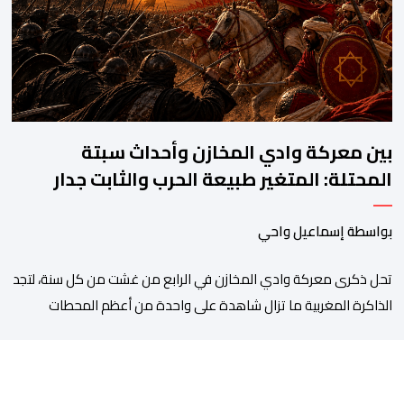
رخصة، وهي الأفعال الإجرامية التي […]
بين معركة وادي المخازن وأحداث سبتة
المحتلة: المتغير طبيعة الحرب والثابت جدار
الصد الوطني
بواسطة إسماعيل واحي
تحل ذكرى معركة وادي المخازن في الرابع من غشت من كل سنة، لتجد
الذاكرة المغربية ما تزال شاهدة على واحدة من أعظم المحطات
التاريخية للمملكة، بما كرسته منذ قرون مضت من دروس استراتيجية لا
تزال حاضرة حتى اليوم، وعلى رأسها أن الطامعين في تدمير المغرب لا
يتحركون إلا عندما يجدون انقساما داخليا يمكن استغلاله. في […]