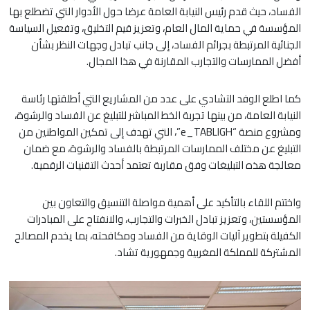
الفساد، حيث قدم رئيس النيابة العامة عرضا حول الأدوار التي تضطلع بها
المؤسسة في حماية المال العام، وتعزيز قيم التخليق، وتفعيل السياسة
الجنائية المرتبطة بجرائم الفساد، إلى جانب تبادل وجهات النظر بشأن
أفضل الممارسات والتجارب المقارنة في هذا المجال.
كما اطلع الوفد التشادي على عدد من المشاريع التي أطلقتها رئاسة
النيابة العامة، من بينها تجربة الخط المباشر للتبليغ عن الفساد والرشوة،
ومشروع منصة “e_TABLIGH”، التي تهدف إلى تمكين المواطنين من
التبليغ عن مختلف الممارسات المرتبطة بالفساد والرشوة، مع ضمان
معالجة هذه التبليغات وفق مقاربة تعتمد أحدث التقنيات الرقمية.
واختتم اللقاء بالتأكيد على أهمية مواصلة التنسيق والتعاون بين
المؤسستين، وتعزيز تبادل الخبرات والتجارب، والانفتاح على المبادرات
الكفيلة بتطوير آليات الوقاية من الفساد ومكافحته، بما يخدم المصالح
المشتركة للمملكة المغربية وجمهورية تشاد.