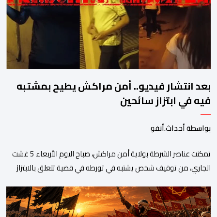
والمخدرات والمواد السمومية.وكانت المنظمة الأمريكية للاعتماد
والتقييس ″The ANSI National Accreditation Board″، المختصة […]
بعد انتشار فيديو.. أمن مراكش يطيح بمشتبه
فيه في ابتزاز سائحين
بواسطة أحداث.أنفو
تمكنت عناصر الشرطة بولاية أمن مراكش، صباح اليوم الأربعاء 5 غشت
الجاري، من توقيف شخص يشتبه في تورطه في قضية تتعلق بالابتزاز
وممارسة الإرشاد السياحي بدون رخصة. وكان المشتبه فيه قد عرّض
سائحين أجنبيين للابتزاز بالمدينة العتيقة بمراكش، وطالبهما بمبلغ مالي
غير مستحق بدعوى ممارسة نشاط مرتبط بالإرشاد السياحي بدون