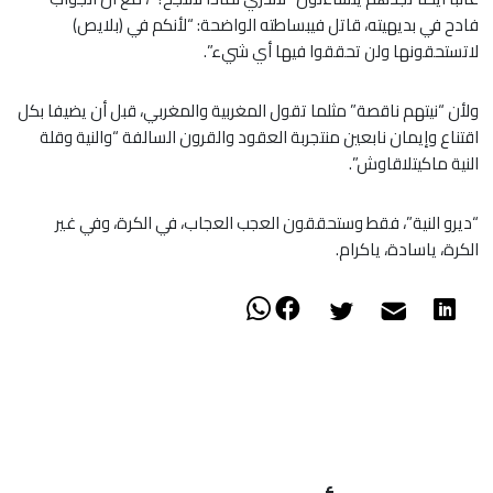
فادح في بديهيته، قاتل فيبساطته الواضحة: “لأنكم في (بلايص)
لاتستحقونها ولن تحققوا فيها أي شيء”.
ولأن “نيتهم ناقصة” مثلما تقول المغربية والمغربي، قبل أن يضيفا بكل
اقتناع وإيمان نابعين منتجربة العقود والقرون السالفة “والنية وقلة
النية ماكيتلاقاوش”.
“ديرو النية”، فقط وستحققون العجب العجاب، في الكرة، وفي غير
الكرة، ياسادة، ياكرام.