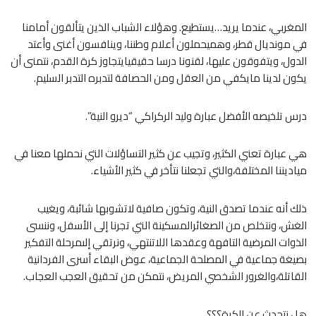
المغربي، عندما يريد…يستطيع. وهؤلاء الشباب الذين يتألقون أمامنا
في مونديال قطر، وهميحملون أعلام وطننا، وينافسون أغنى وأعتد
الدول، ويتفوقون عليها، لقنونا درسا حقيقيايتجاوز كرة القدم، نتمنى أن
يكون لدينا مايكفي من العقل ومن الحصافة لتدبره التدبر السليم.
درس تلخيصه الأفضل عبارة وليد الركراكي “ديرو النية”.
هي عبارة تعني الكثير، وتجيب عن كثير التساؤلات التي نحملها معنا في
مياديننا المختلفة،والتي تجعلنا نتأخر في كثير الأشياء.
ذلك أنه عندما تصدق النية، وتكون صافية لاتشوبها شائبة، ويغيب
الغش، ونتخلص من الصغائرالمسكينة التي تجرنا إلى الأسفل، وننسى
الذوات المرضية التافهة وعقدها اللاتنتهي، ونرتقي إلىمرحلة التفكير
بصيغة جماعية في المصلحة الجماعية، عوض البقاء أسرى الفردانية
القاتلة،والغرور الشخصي المريض، نتمكن من تحقيق العجب العجاب.
هل نتحدث عن الكرة؟؟؟