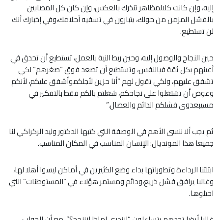
إليه، وإن كانت كلالمظاهر تنذرك بالعكس، وإن كان كل المصابين
بالفشل المزمن من حولك، يتبارون في تسفيه أحلامك،وفي إخبارك أنك
لن تستطيع.
حين النجاح والوصول إليه، وحين ربط النية بالعمل، تستطيع أن تحدق في
أعينهم بكل ثقة فيالنفس، وتستطيع أن تصعد فوق “صغرهم” لكي
تشفق عليهم، ولكي تقول لهم “أنا حزين لأجلكموأشفق عليكم، لأنكم
وعوض أن تشتغلوا على نجاحكم، شغلتم بالكم فقط بالتفكير في
مسيبعدوى فشلكم الدائم والعضال.”
ثم يجب ألا ننسى الأهم في الوصفة التي كتبها الدكتور وليد الركراكي لنا
جميعا هذا المونديال: الإنسان المناسب في المكان المناسب.
ابتلتنا الرداءة وتطوراتها بداء وضع الكثيرين في أماكن ليسوا أهلا لها،
وغالبا يرافق فشل ذريع،ودائم ومستمر هؤلاء في “المستوطنات” التي
احتلوها.
غالبا أيضا تجدهم يتساءلون “لاندري لماذا لاننجح؟”، مع أن الجواب