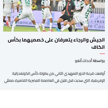
مصلحة الولادة، حيث تم استقبالها وتسجيلها وإخضاعها […]
الجيش والرجاء يتعرفان على خصميهما بكأس
الكاف
بواسطة أحداث.أنفو
أوقعت قرعة الدور التمهيدي الثاني من بطولة كأس الكونفدرالية
الإفريقية، التي سحبت قبل قليل في العاصمة المصرية القاهرة، ممثلي
كرة القدم المغربية الرجاء الرياضي والجيش الملكي في مواجهات
مرتقبة أمام أندية غرب ووسط القارة. ​وسيكون نادي الرجاء الرياضي
على موعد مع مواجهة المتأهل من المباراة التي تجمع بين إيل