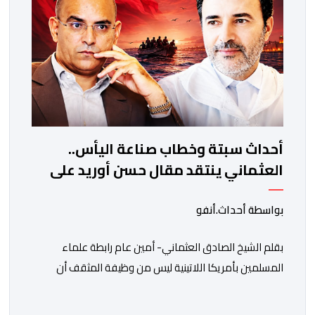
أحداث سبتة وخطاب صناعة اليأس..
العثماني ينتقد مقال حسن أوريد على
موقع "الجزيرة"
بواسطة أحداث.أنفو
بقلم الشيخ الصادق العثماني- أمين عام رابطة علماء
المسلمين بأمريكا اللاتينية ليس من وظيفة المثقف أن
يصف الواقع فحسب، وإنما أن يسهم في بناء الوعي، وأن
يفتح للناس نوافذ الأمل، لا أن يحول الإحباط إلى قدر تاريخي،