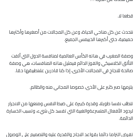
قطعا لا.
نتحدث عن كل مناحي الحياة، وعن كل المجالات من أصغرها وأكثرها
حميمية، حتى أكبرها الذييمس الجميع.
وصفة المغرب في هاته الكأس العالمية لمنافسة الدول التي ألفت
التألق الكلاسيكي والفوز الدائم فيمثيل هاته المنافسات، هي وصفة
صالحة للنجاح في المجالات الأخرى، إذا كنا قادرين علىتطبيقها حقا.
يلزمها صبر كثير على الأذى، خصوصا المجاني منه والظالم.
تتطلب نفسا طويلا، وقدرة كبيرة على ضبط النفس ومنعها من الانجرار
لردود الأفعال المتسرعةوالغبية التي تفسد كل شيء، وتسبب الخسارة
الدائمة.
تفرض التزاما دائما بقواعد النجاح والقدرة عليه والتصميم على الوصول