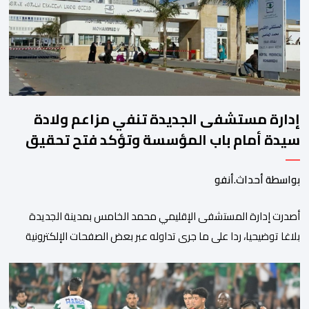
الأمريكية الآجلة […]
إدارة مستشفى الجديدة تنفي مزاعم ولادة
سيدة أمام باب المؤسسة وتؤكد فتح تحقيق
بواسطة أحداث.أنفو
أصدرت إدارة المستشفى الإقليمي محمد الخامس بمدينة الجديدة
بلاغا توضيحيا، ردا على ما جرى تداوله عبر بعض الصفحات الإلكترونية
ومنصات التواصل الاجتماعي بشأن مزاعم تفيد بأن سيدة حامل وضعت
مولودها أمام الباب الرئيسي للمستشفى بسبب رفض استقبالها أو
التكفل بها. وأكدت إدارة المستشفى أن السيدة المعنية حضرت إلى