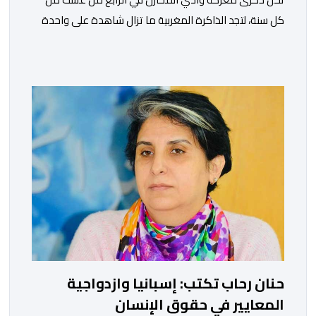
كل سنة، لتجد الذاكرة المغربية ما تزال شاهدة على واحدة
من أعظم المحطات التاريخية للمملكة، بما كرسته منذ قرون
مضت من دروس استراتيجية لا تزال حاضرة حتى اليوم، وعلى
رأسها أن الطامعين في تدمير المغرب لا يتحركون إلا عندما
يجدون انقساما داخليا يمكن استغلاله. في […]
حنان رحاب تكتب: إسبانيا وازدواجية
المعايير في حقوق الإنسان