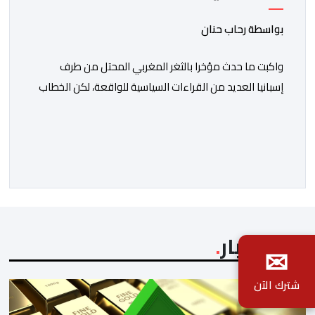
بواسطة رحاب حنان
واكبت ما حدث مؤخرا بالثغر المغربي المحتل من طرف
إسبانيا العديد من القراءات السياسية للواقعة، لكن الخطاب
الحقوقي كان للأسف متراجعا للوراء، حتى من طرف بعض
الإطارات والشخصيات الحقوقية سواء في المغرب او إسبانيا
أو غيرهما، والذين ساروا مع موجة تصفية الحسابات
السياسية الداخلية على حساب أرواح الضحايا ومعاناة
الرشحين للهجرة غير النظامية، وعلى حساب […]
آخر الأخبار
✉
شترك الآن