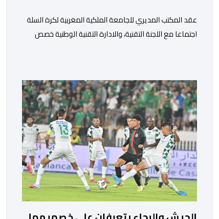
عقد المكتب المديري للجامعة الملكية المغربية لكرة السلة
اجتماعا مع اللجنة التقنية، والادارة التقنية الوطنية خصص
لتقييم حصيلة عمل الأشهر الثلاثة الماضية، والوقوف على
مختلف المحطات التي شهدتها المنتخبات الوطنية خلال
الفترة الأخيرة. وشهد الاجتماع تقديم عرض مفصل حول
مشاركة المنتخبين الوطنيين لأقل من 18 سنة، إناثا وذكورا،
من طرف اللجنة التقنية التي واكبت كل […]
الجيش والرجاء يتعرفان على خصميهما