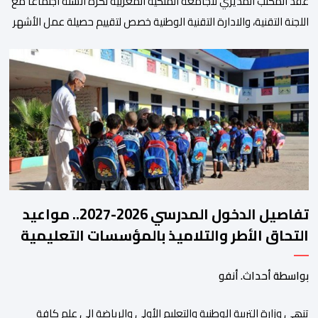
عقد المكتب المديري للجامعة الملكية المغربية لكرة السلة اجتماعا مع
اللجنة التقنية، والادارة التقنية الوطنية خصص لتقييم حصيلة عمل الأشهر
الثلاثة الماضية، والوقوف على مختلف المحطات التي شهدتها
المنتخبات الوطنية خلال الفترة الأخيرة. وشهد الاجتماع تقديم عرض
مفصل حول مشاركة المنتخبين الوطنيين لأقل من 18 سنة، إناثا وذكورا،
من طرف اللجنة التقنية التي واكبت كل […]
تفاصيل الدخول المدرسي 2026-2027.. مواعيد
التحاق الأطر والتلاميذ بالمؤسسات التعليمية
بواسطة أحداث. أنفو
تنھي وزارة التربیة الوطنیة والتعلیم الأولي والریاضة إلى علم كافة