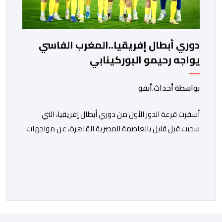
دوري أبطال إفريقيا..المغرب الفاسي
يواجه رحيمو البوركينابي
بواسطة أحداث.أنفو
أسفرت قرعة الدور الأول من دوري أبطال إفريقيا، التي
سحبت قبل قليل بالعاصمة المصرية القاهرة، عن مواجهات
متوازنة لممثلي كرة القدم المغربية، نهضة بركان والمغرب
الفاسي، في مستهل مشوارهما القاري. ​وسيكون نادي
نهضة بركان على موعد في هذا الدور مع الفائز من المباراة
التي تجمع بين ستار سبورت السييراليوني ونادي المدينة
الغامبي، حيث يطمح الفريق […]