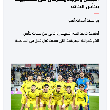
بكأس الكاف
بواسطة أحداث.أنفو
أوقعت قرعة الدور التمهيدي الثاني من بطولة كأس
الكونفدرالية الإفريقية، التي سحبت قبل قليل في العاصمة
المصرية القاهرة، ممثلي كرة القدم المغربية الرجاء الرياضي
والجيش الملكي في مواجهات مرتقبة أمام أندية غرب
ووسط القارة. ​وسيكون نادي الرجاء الرياضي على موعد مع
مواجهة المتأهل من المباراة التي تجمع بين إيل كانيمي
واريورز النيجيري ونادي أوديب ممثل […]