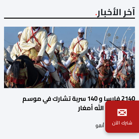
آخر الأخبار
2140 فارسا و 140 سربة تشارك في موسم
✉
مولاي عبد الله أمغار
شترك الآن
بواسطة أحداث. أنفو