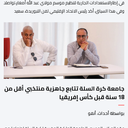
في إطارالاستعدادات الجارية لتنظيم موسم مولاي عبد الله أمغار،تواصلت 
وفي هذا السياق، أكد رئيس الاتحاد الإقليمي لفن التبوريدة، سعيد
ولم تخل هذه الدورة من مؤشرات إيجابية على مستوى تنوعالمشاركة، حيث 
وتبرز هذه الأرقام الحجم الكبير الذي باتت تعرفه تظاهرةالتبوريدة خلال 
ومن المرتقب أن تعرف فعاليات الموسم إقبالا جماهيريا
واسعا،في ظل الشغف الكبير الذي يحظى به فن التبوريدة، باعتبارهأحد أبرز م
جامعة كرة السلة تتابع جاهزية منتخبي أقل من
18 سنة قبل كأس إفريقيا
بواسطة أحداث. أنفو