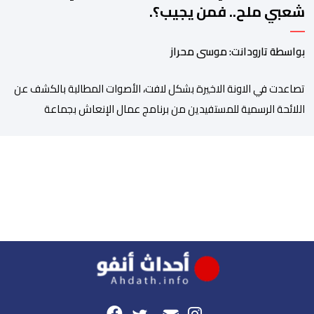
شعبي ملح.. فمن يجيب؟.
بواسطة تارودانت: موسى محراز
تصاعدت في الاونة الاخيرة بشكل لافت، الأصوات المطالبة بالكشف عن
اللائحة الرسمية للمستفيدين من برنامج عمال الإنعاش بجماعة
تارودانت، بعد أن تحول الملف إلى واحد من أكثر المواضيع إثارة للنقاش
داخل المدينة وعلى منصات التواصل الاجتماعي، وسط دعوات متزايدة
إلى اعتماد مبدأ الشفافية وربط المسؤولية بالمحاسبة. فبعد خروج عبد
الكبير بن طوطو، ثم شخص اخر […]