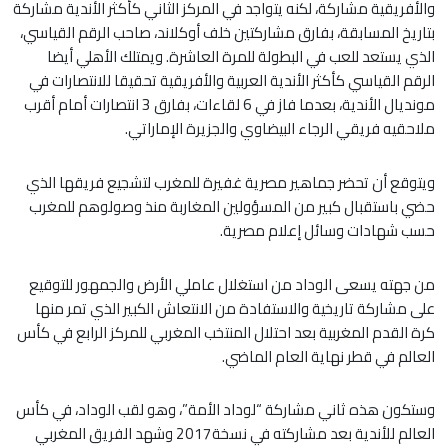
والأفريقية مشاركة، لكنه يتواجد في المركز الثاني كأكثر الأندية مشاركة
بتاريخ المسابقة، بفارق مشاركتين خلف أوكلاند، صاحب الرقم القياسي،
الذي يستعد للعب في البطولة للمرة العاشرة. ويمتلك الأهلي أيضا
الرقم القياسي كأكثر الأندية العربية والأفريقية تحقيقا للانتصارات في
مونديال الأندية، بعدما فاز في 6 لقاءات، بفارق 3 انتصارات أمام أقرب
ملاحقيه فريقي الرجاء البيضاوي والجزيرة الإماراتي.
ويتوقع أن تحضر جماهير مصرية غفيرة للمغرب لتشجيع فريقها الذي
حضي باستقبال كبير من المسؤولين المغاربة منذ وصولوهم للمغرب
حسب شهادات وسائل إعلام مصرية.
من جهته يسعى الوداد من استغلال عاملي الأرض والجمهور للتوقيع
على مشاركة تاريخية والاستفادة من الانتعاش الكبير الذي تمر منها
كرة القدم المغربية بعد احتلال المنتخب المغربي للمركز الرابع في كأس
العالم في قطر نهاية العام الماضي.
وستكون هذه ثاني مشاركة “لوداد الأمة”، وهو لقب الوداد، في كأس
العالم للأندية بعد مشاركته في نسخة2017 وشهد الفريق المغربي