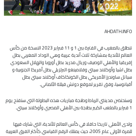
AHDATH.INFO
تنطلق بالمغرب في الفترة بين 1 و 11 فبراير 2023 النسخة من كأس
العالم للأندية بمشاركة ثلاث أندية عربية وهي الوداد المغربي بطل
إفريقيا والأهلي الوصيف وريال مدريد بطل أوروبا والهلال السعودي
بطل اشيا وأوكلاند سيتي وفلامينغو البرلزيلي بطل أمريكا الجنوبية و
سياتل ساوندرز الأمريكي بطل الكونكاكاف أوكلاند سيتي بطل
أقيانوسيا، وفق تقرير لموقع دوتش فيللة الألماني.
وستحتضن مدينتي الرباط وطنجة مباريات هذه البطولة التي ستفتح يوم
1 فبراير بالملعب الكبير بطنجة بين الأهلي المصري وأوكلاند سيتي.
ولدى الأهلي تاريخا حافلا في كأس العالم للأندية، التي شارك فيها
للمرة الأولى عام 2005، حيث يمتلك الرقم القياسي كأكثر الفرق العربية