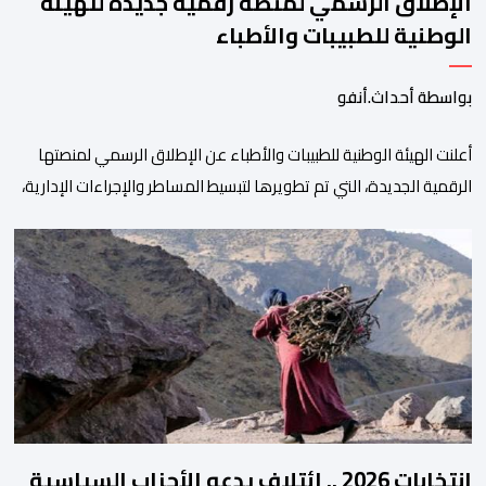
الإطلاق الرسمي لمنصة رقمية جديدة للهيئة
الوطنية للطبيبات والأطباء
بواسطة أحداث.أنفو
أعلنت الهيئة الوطنية للطبيبات والأطباء عن الإطلاق الرسمي لمنصتها
الرقمية الجديدة، التي تم تطويرها لتبسيط المساطر والإجراءات الإدارية،
وتحسين جودة الخدمات المقدمة للأطباء، وتعزيز التواصل بين الأطباء
والمجالس الجهوية للهيئة إلى جانب الهيئة الوطنية. وذكر بلاغ للهيئة أن
هذه المنصة، التي تم إطلاقها في إطار استراتيجيتها الرامية إلى التحديث
والتحول الرقمي، تشكل خطوة مهمة في […]
انتخابات 2026 .. ائتلاف يدعو الأحزاب السياسية