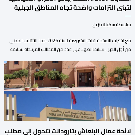
لتبني التزامات واضحة تجاه المناطق الجبلية
بواسطة سكينة بنزين
مع اقتراب الاستحقاقات التشريعية لسنة 2026، جدد الائتلاف المدني
من أجل الجبل، تسليط الضوء على عدد من المطالب المرتبطة بساكنة
المناطق الجبلية. وفي هذا السياق، أطلق الائتلاف مذكرة مطلبية، دعا
فيها الأحزاب السياسية، إلى ادراج 10 التزامات ضمن برامجها الانتخابية
المنتظرة، في إطار تعاقد سياسي مع المناطق الجبلية والانتقال من
الوعود الانتخابية إلى التزامات عملية […]
لائحة عمال الإنعاش بتارودانت تتحول إلى مطلب