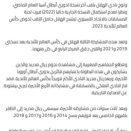
وتوج نادي الهلال بلقب آخر نسخة لدوري أبطال آسيا العام الماضي،
ونظرا لعدم استكمال النسخة الجارية حاليا (2022) قررت لجنة
المسابقات بالاتحاد الآسيوي ترشيح الهلال حامل اللقب لخوض كأس
العالم للأندية 2023.
وتعد هذه المشاركة الثالثة للهلال في كأس العالم للأندية بعد نسختي
2019 و2021 واللتين حقق المركز الرابع في كل منهما.
وتتطلع الجماهير المغربية إلى مشاهدة نجوم ريال مدريد والذين
يشاركون في هذه البطولة باعتبارهم فائزين بدوري أبطال أوروبا
الأخيرة. ويعدريال مدريد النادي الأكثر تتويجاً بكأس العالم للأندية. فقد
فاز النادي الملكي بالمسابقة في مشاركاته الأربع الأخيرة ليزيح برشلونة
عن الصدارة التاريخية.
وبعد ثلاث سنوات من مشاركته الأخيرة، سيسعى ريال مدريد إلى الظفر
بلقبهم الخامس بعد فوزهم بنسخ 2014 و 2016 و2017 و 2018.
يذكر أن الاتحاد الدولي لكرة القدم (فيفا) قد أعلن عن توسيع البطولة