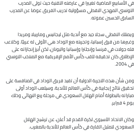
في الأسابيع الماضية تغييرا في عارضته التقنية حيث تولى المدرب
التونسي المهدي النفطي مسؤولية تدريب الفريق عوضا عن المدرب
السابق الحسين عموته.
ويمتلك النفطي سجلا جيد مع أندية مثل ليجانيس وماربيلا ومريدا
وغيرها من فرق إسبانيا، وتجربته مع الوداد هي الأولى له عربيًا. وكلاعب
فله جولات في فرنسا وإنجلترا وإسبانيا واليونان، لكن أبرز إنجازاته على
الإطلاق كان تحقيقه للقب كأس الأمم الإفريقية مع المنتخب التونسي
في 2004.
ومن شأن هذه التجربة الدولية أن تفيد فريق الوداد في المنافسة على
تحقيق نتائج إيجابية في كأس العالم للأندية. وسيلعب الوداد أولى
مباراته بالبطولة أمام الهلال السعودي في مرحلة ربع النهائي وذلك
يوم 4 فبراير.
وكان الاتحاد الآسيوي لكرة القدم قد أعلن، عن ترشيح الهلال
السعودي لتمثيل القارة في كأس العالم للأندية بالمغرب.