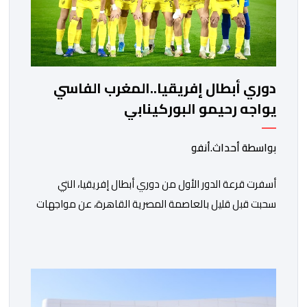
دوري أبطال إفريقيا..المغرب الفاسي
يواجه رحيمو البوركينابي
بواسطة أحداث.أنفو
أسفرت قرعة الدور الأول من دوري أبطال إفريقيا، التي
سحبت قبل قليل بالعاصمة المصرية القاهرة، عن مواجهات
متوازنة لممثلي كرة القدم المغربية، نهضة بركان والمغرب
الفاسي، في مستهل مشوارهما القاري. ​وسيكون نادي
نهضة بركان على موعد في هذا الدور مع الفائز من المباراة
التي تجمع بين ستار سبورت السييراليوني ونادي المدينة
الغامبي، حيث يطمح الفريق […]