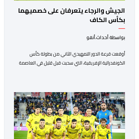
الجيش والرجاء يتعرفان على خصميهما
بكأس الكاف
بواسطة أحداث.أنفو
أوقعت قرعة الدور التمهيدي الثاني من بطولة كأس
الكونفدرالية الإفريقية، التي سحبت قبل قليل في العاصمة
المصرية القاهرة، ممثلي كرة القدم المغربية الرجاء الرياضي
والجيش الملكي في مواجهات مرتقبة أمام أندية غرب
ووسط القارة. ​وسيكون نادي الرجاء الرياضي على موعد مع
مواجهة المتأهل من المباراة التي تجمع بين إيل كانيمي
واريورز النيجيري ونادي أوديب ممثل […]