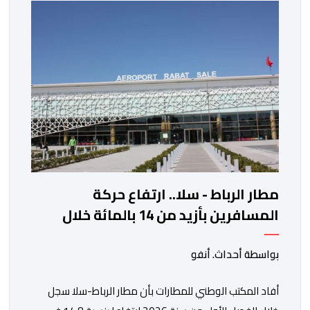
مستوى له منذ 18 يونيو الماضي، فيما ارتفعت العقود
الأمريكية الآجلة […]
مطار الرباط - سلا.. ارتفاع حركة
المسافرين بأزيد من 14 بالمائة خلال
الفصل الأول من 2026
بواسطة أحداث. أنفو
أفاد المكتب الوطني للمطارات بأن مطار الرباط-سلا سجل