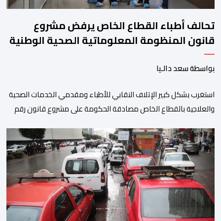
تحالف أطباء القطاع الخاص يرفض مشروع
قانون المنظومة المعلوماتية الصحية الوطنية
المندمجة
بواسطة سعد دالـيا
استغرب بشكل كبير الإتلاف النقابي للأطباء ومقدمي الخدمات الصحية
والعلاجية بالقطاع الخاص مصادقة الحكومة على مشروع قانون رقم
052.26 المتعلق بالمنظومة المعلوماتية الصحية الوطنية المندمجة،
والذي اعتبره الائتلاف جاء في غياب تام للمقاربة التشاركية وعدم أخذ
رأي وملاحظات التمثيليات المهنية للأطباء ومقدمي الخدمات العلاجية
رغم ما تسنه مقتضيات مشروع القانون من عقوبات مالية ضدهم
وتهدد […]