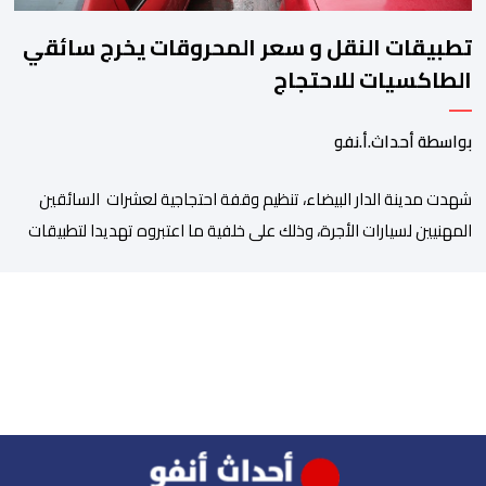
تطبيقات النقل و سعر المحروقات يخرج سائقي
الطاكسيات للاحتجاج
بواسطة أحداث.أ.نفو
شهدت مدينة الدار البيضاء، تنظيم وقفة احتجاجية لعشرات السائقين
المهنيين لسيارات الأجرة، وذلك على خلفية ما اعتبروه تهديدا لتطبيقات
النقل، إلى جانب ارتفاع سعر المحروقات. وجدد المحتجون يوم أمس
الخميس 06 غشت، التعبير عن قلقهم حيال تداعيات تطبيقات النقل،
وأسعار المحروقات على استقراهم المهني في ظل غلاء المعيشة،
وتراكم الديون، والالتزامات الأسرية، وإكراهات العمل، ما […]