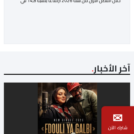
خلال الفصل الأول من سنة 2026 ارتفاعا بنسبة 14,8 في
المائة في حركة المسافرين مقارنة مع نفس الفترة من
السنة الماضية. واستقبل هذا المطار مليون و217 ألف و574
مسافرا خلال الستة أشهر الأولى من السنة الجارية، مقابل
مليون و60 ألف و480 مسافرا خلال الفترة ذاتها من سنة
[…]
آخر الأخبار
✉
شترك الآن