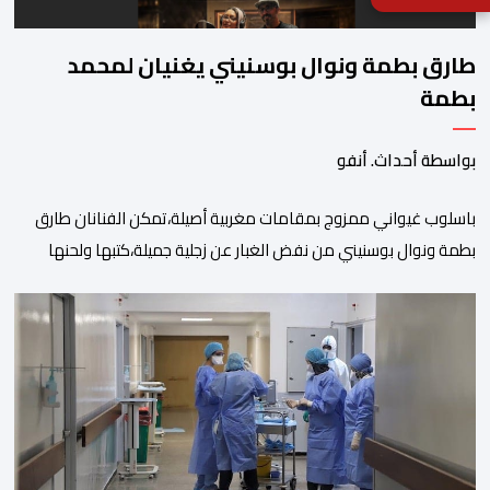
طارق بطمة ونوال بوسنيني يغنيان لمحمد
بطمة
بواسطة أحداث. أنفو
باسلوب غيواني ممزوج بمقامات مغربية أصيلة،تمكن الفنانان طارق
بطمة ونوال بوسنيني من نفض الغبار عن زجلية جميلة،كتبها ولحنها
المرحوم محمد بطمة ،احد اعمدة مجموعة لمشاهب الشهيرة. الاغنية
بعنوان ” فضولي ياقلبي” ،قام بتوزيعها اسامة باهي،باسلوب سلس
وبسيط، متحكما في الجمل الموسيقية والانتقالات الجميلة..استطاع
الفنانان طارق بطمة ونوال بوسنيني أن يعطيا روحا فريدة لهذه
الاغنية,بفضل أدا […]