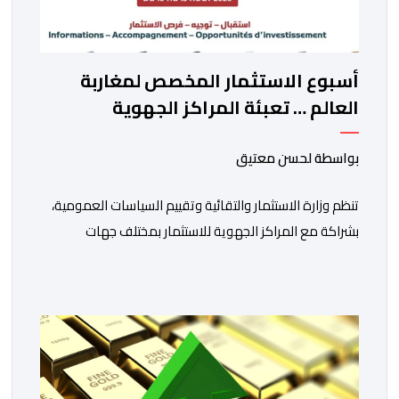
أسبوع الاستثمار المخصص لمغاربة
العالم … تعبئة المراكز الجهوية
للاستثمار لمواكبة مشاريع مغاربة
العالم
بواسطة لحسن معتيق
تنظم وزارة الاستثمار والتقائية وتقييم السياسات العمومية،
بشراكة مع المراكز الجهوية للاستثمار بمختلف جهات
المملكة، خلال الفترة الممتدة من 10 إلى 13 غشت 2026،
دورة جديدة من أسبوع الاستثمار المخصص لمغاربة العالم .
تهدف هذه المبادرة إلى تمكين مغاربة العالم من الاطلاع
على فرص الاستثمار المتاحة بمختلف جهات المملكة،
والاستفادة من مواكبة عن قرب تساعدهم […]