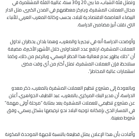
وتمثل فئة الشباب، ما بين 20 و30 سنة، غالبية الفئة المشتثمرة في
مجال العملات المشفرة، ويتركز معظمهم في المدن الكبرى، مثل الدار
البيضاء العاصمة الاقتصادية للبلاد، بحسب وكالة المغرب العربي للأنباء
التي نقلت أبرز مضامين الدراسة.
وأوضحت الدراسة أنه في نيجيريا والمغرب، وهما بلدان يحظران تداول
العملات المشفرة، ارتفع عدد المتداولين خلال الأشهر الأخيرة، مضيفة
أن “ذلك يظهر عدم فعالية هذا الحظر الرسمي، وبالرغم من ذلك، وكما
سنلاحظ، فإن العملات المشفرة، تمثل أكثر من أي وقت مضى
استثمارات عالية المخاطر”.
وبالعودة إلى مشروع تنظيم العملات المشفرة بالمغرب، ذكر معدو
الدراسة، أن مدير البنك المركزي بالمغرب، عبد اللطيف الجواهري، أعلن
عن مشروع تنظيمي للعملات المشفرة يعد بمثابة “مرحلة أولى مهمة”
في المسار الذي بإمكانه توجيه البلاد نحو ترخيصها بشكل رسمي، وفق
شروط معينة.
وأفادت بأن هذا الإعلان يمثل قطيعة بالنسبة للجبهة الموحدة المكونة