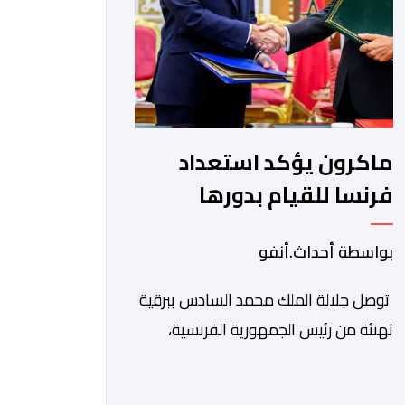
عمر بولا إسكوبار. وبهذه المناسبة، أكد
السيد […]
ماكرون يؤكد استعداد
فرنسا للقيام بدورها
الكامل في ملف الصحراء
بواسطة أحداث.أنفو
توصل جلالة الملك محمد السادس ببرقية
تهنئة من رئيس الجمهورية الفرنسية،
إيمانويل ماكرون، وذلك بمناسبة الذكرى
السابعة والعشرين لتربعه على العرش،