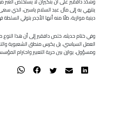
وشدّد دافقير على أن بنكيران لا يستخلص العبر م
ينتهي به إلى مآل عبد السلام ياسين، الذي سعى
دينية موازية، ظنًا منه أنها الأجدر بتولي السلطة 
وفي ختام حديثه، خلص دافقير إلى أن هذا النوع م
العمل السياسي، بل يكرس منطق الشعبوية والتوت
ومسؤول، يوازن بين حرية التعبير واحترام المؤس