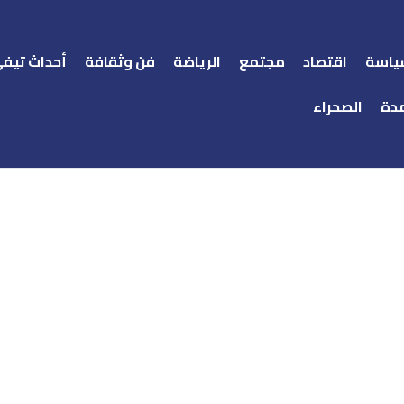
ياسة
اقتصاد
مجتمع
الرياضة
فن وثقافة
أحداث تيف
دة
الصحراء