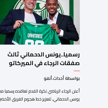
رسميا..يونس الدحماني ثالث
صفقات الرجاء في الميركاتو
الصيفي
بواسطة أحداث.أنفو
أعلن الرجاء الرياضي لكرة القدم تعاقده رسميا مع
يونس الدحماني، لتعزيز خط هجوم الفريق الأخضر
خلال فترة الانتقالات الصيفية الحالية. ​ويمتد العق