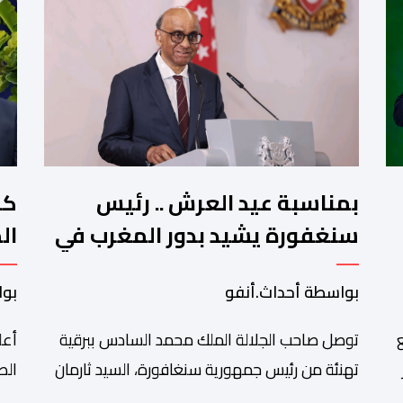
بمناسبة عيد العرش .. رئيس
كو
سنغفورة يشيد بدور المغرب في
ال
تشجيع الحوار بين الأديان
بواسطة أحداث.أنفو
بوا
توصل صاحب الجلالة الملك محمد السادس ببرقية
أعل
تهنئة من رئيس جمهورية سنغافورة، السيد ثارمان
الص
د
شانموغاراتنام، وذلك بمناسبة الذكرى السابعة
الم