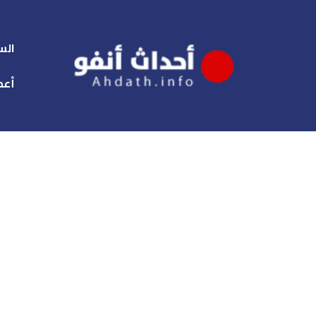
الس
أعم