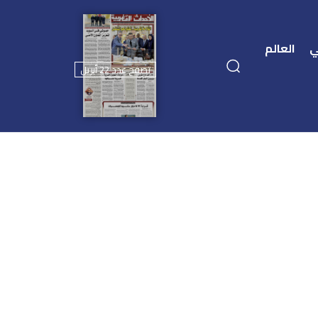
ي
العالم
تصفح عدد 22 أبريل