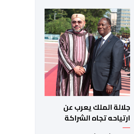
حيث أعرب فيها عن تمنياته لجلالة الملك
بالصحة والسعادة والتوفيق، مجددا
التعبير لجلالته عن مشاعر الصداقة
العميقة والمتينة التي تكنها فرنسا
وشعبها للمغرب وللشعب المغربي. وقال
الرئيس الفرنسي “لا يساورني أي شك في
أن […]
جلالة الملك يعرب عن
ارتياحه تجاه الشراكة
الاستراتيجية بين المغرب