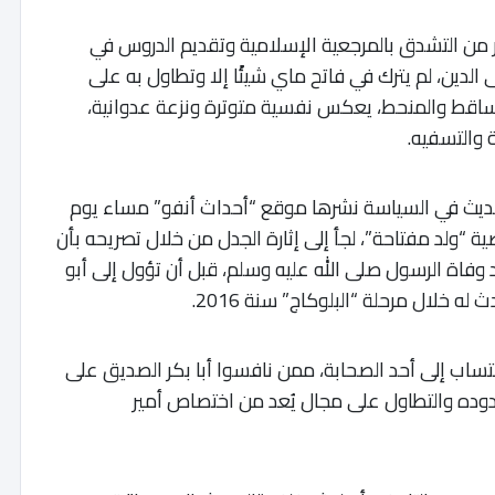
ثر من التشدق بالمرجعية الإسلامية وتقديم الدروس في
 الدين، لم يترك في فاتح ماي شيئًا إلا وتطاول به على
لساقط والمنحط، يعكس نفسية متوترة ونزعة عدوانية،
والتسفيه.
يث في السياسة نشرها موقع “أحداث أنفو” مساء يوم
ة “ولد مفتاحة”، لجأ إلى إثارة الجدل من خلال تصريحه بأن
 وفاة الرسول صلى الله عليه وسلم، قبل أن تؤول إلى أبو
 خلال مرحلة “البلوكاج” سنة 2016.
نتساب إلى أحد الصحابة، ممن نافسوا أبا بكر الصديق على
حدوده والتطاول على مجال يُعد من اختصاص أمير