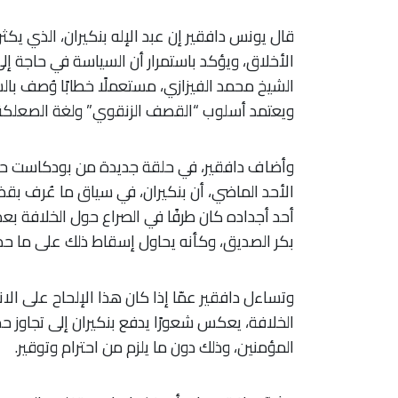
قال يونس دافقير إن عبد الإله بنكيران، الذي يك
الأخلاق، ويؤكد باستمرار أن السياسة في حاجة إلى
الشيخ محمد الفيزازي، مستعملًا خطابًا وُصف با
ويعتمد أسلوب “القصف الزنقوي” ولغة الصعلكة 
وأضاف دافقير، في حلقة جديدة من بودكاست حد
الأحد الماضي، أن بنكيران، في سياق ما عُرف بقضي
أحد أجداده كان طرفًا في الصراع حول الخلافة بعد
بكر الصديق، وكأنه يحاول إسقاط ذلك على ما حدث له
وتساءل دافقير عمّا إذا كان هذا الإلحاح على الا
الخلافة، يعكس شعورًا يدفع بنكيران إلى تجاوز 
المؤمنين، وذلك دون ما يلزم من احترام وتوقير.