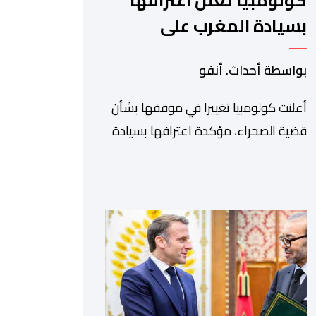
كولومبيا تعلن اعترافها
بسيادة المغرب على
صحرائه
بواسطة أحداث. أنفو
أعلنت كولومبيا تغييرا في موقفها بشأن
قضية الصحراء، مؤكدة اعترافها بسيادة
المملكة المغربية على أقاليمها الجنوبية.
وتم الإعلان عن هذا الموقف الجديد،
أمس الجمعة، خلال لقاء بين وزير الشؤون
الخارجية والتعاون الافريقي والمغاربة
المقيمين بالخارج، ناصر بوريطة، ونائب
رئيس جمهورية كولومبيا، خوسيه مانويل
ريستريبو، بحضور وزير العلاقات الخارجية