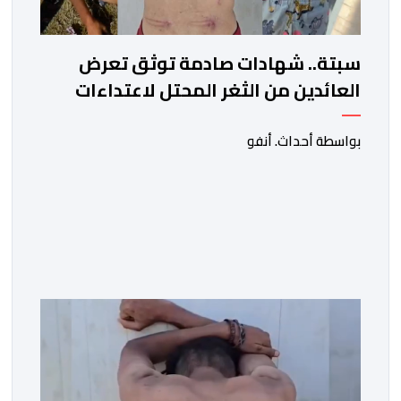
سبتة.. شهادات صادمة توثق تعرض
العائدين من الثغر المحتل لاعتداءات
جسيمة من قبل الحرس المدني
الاسباني
بواسطة أحداث. أنفو