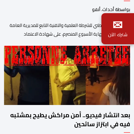
الخبرات الجنائية
بواسطة أحداث. أنفو
✉
حصل المختبر الوطني للشرطة العلمية والتقنية التابع للمديرية العامة
للأمن الوطني، نهاية الأسبوع المنصرم، على شهادة الاعتماد
شترك الآن
والمطابقة والجودة بالمعيار الدولي “ISO/CEI 17025″، وذلك في
مختلف التخصصات والخبرات الشرعية، بما فيها فروع البيولوجيا والكيمياء،
وتدقيق وفحص الوثائق، والحرائق والمتفجرات، وكذا الآثار الرقمية
والمخدرات والمواد السمومية.وكانت المنظمة الأمريكية للاعتماد
والتقييس ″The ANSI National Accreditation Board″، المختصة […]
بعد انتشار فيديو.. أمن مراكش يطيح بمشتبه
فيه في ابتزاز سائحين