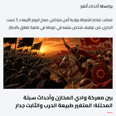
بواسطة أحداث.أنفو
تمكنت عناصر الشرطة بولاية أمن مراكش، صباح اليوم الأربعاء 5 غشت
الجاري، من توقيف شخص يشتبه في تورطه في قضية تتعلق بالابتزاز
وممارسة الإرشاد السياحي بدون رخصة. وكان المشتبه فيه قد عرّض
سائحين أجنبيين للابتزاز بالمدينة العتيقة بمراكش، وطالبهما بمبلغ مالي
غير مستحق بدعوى ممارسة نشاط مرتبط بالإرشاد السياحي بدون
رخصة، وهي الأفعال الإجرامية التي […]
بين معركة وادي المخازن وأحداث سبتة
المحتلة: المتغير طبيعة الحرب والثابت جدار
الصد الوطني