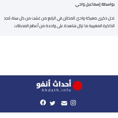
بواسطة إسماعيل واحي
تحل ذكرى معركة وادي المخازن في الرابع من غشت من كل سنة، لتجد
الذاكرة المغربية ما تزال شاهدة على واحدة من أعظم المحطات
التاريخية للمملكة، بما كرسته منذ قرون مضت من دروس استراتيجية لا
تزال حاضرة حتى اليوم، وعلى رأسها أن الطامعين في تدمير المغرب لا
يتحركون إلا عندما يجدون انقساما داخليا يمكن استغلاله. في […]
هذا الموقع
راسلونا