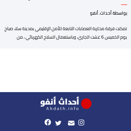
بواسطة أحداث. أنفو
تمكنت فرقة محاربة العصابات التابعة للأمن الإقليمي بمدينة سلا، صباح
يوم الخميس 6 غشت الجاري، وباستعمال السلاح الكهربائي ، من
توقيف شخص ، من ذوي السوابق القضائية المتعددة، وكان يشكل
موضوع مذكرات بحث جاربة. وكان المشتبه فيه قد أثار الفوضى وترويع
المواطنين بحي الرحمة، قبل أن تتدخل عناصر فرقة محاربة العصابات
لملاحقته ومحاصرته، غير أنه […]