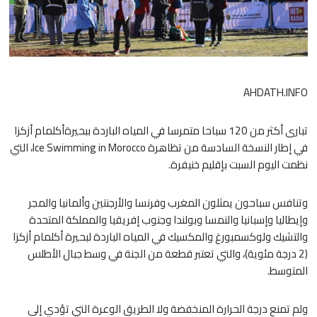
AHDATH.INFO
تبارى أكثر من 120 سباحا متمرسا في المياه الباردة ببحيرةأكلمام أزكزا
في إطار النسخة السادسة من تظاهرة Ice Swimming in Morocco، التي
نظمت اليوم السبت بإقليم خنيفرة.
وتنافس سباحون يمثلون المغرب وفرنسا والأرجنتين وألمانيا والمجر
وإيطاليا وإسبانيا والنمسا وبولندا وجنوب إفريقيا والمملكة المتحدة
والتشيك ولوكسمبورغ والمكسيك في المياه الباردة لبحيرة أكلمام أزكزا
(2 درجة مئوية)، والتي تعتبر قطعة من الجنة في وسط جبال الأطلس
المتوسط.
ولم تمنع درجة الحرارة المنخفضة ولا الطريق الوعرة التي تؤدي إلى