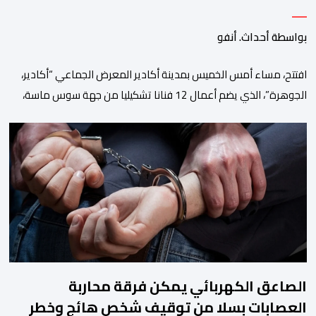
بواسطة أحداث. أنفو
افتتح، مساء أمس الخميس بمدينة أكادير المعرض الجماعي “أكادير،
الجوهرة”، الذي يضم أعمال 12 فنانا تشكيليا من جهة سوس ماسة،
ويستمر إلى غاية 31 أكتوبر القادم. ويعد هذا المعرض افتتاحا رسميا
لـ”فضاء إكسبو أكادير” الجديد، الذي يطمح إلى أن يصبح فضاء دائما
مخصصا للتعريف بإبداعات ومواهب الجهة وخارجها. ويجمع معرض
“أكادير، الجوهرة”، الذي تنظمه مؤسسة […]
الصاعق الكهربائي يمكن فرقة محاربة
العصابات بسلا من توقيف شخص هائج وخطر