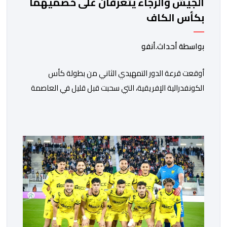
الجيش والرجاء يتعرفان على خصميهما
بكأس الكاف
بواسطة أحداث.أنفو
أوقعت قرعة الدور التمهيدي الثاني من بطولة كأس
الكونفدرالية الإفريقية، التي سحبت قبل قليل في العاصمة
المصرية القاهرة، ممثلي كرة القدم المغربية الرجاء الرياضي
والجيش الملكي في مواجهات مرتقبة أمام أندية غرب
ووسط القارة. ​وسيكون نادي الرجاء الرياضي على موعد مع
مواجهة المتأهل من المباراة التي تجمع بين إيل كانيمي
واريورز النيجيري ونادي أوديب ممثل […]