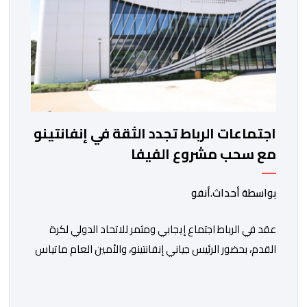
اجتماعات الرباط تجدد الثقة في إنفانتينو
مع سحب مشروع الفيفا
بواسطة أحداث.أنفو
عقد في الرباط اجتماع إيجابي ومثمر للاتحاد الدولي لكرة
القدم، بحضور الرئيس جياني إنفانتينو، والأمين العام ماتياس
غرافستروم، وأعضاء مجلس إدارة الفيفا، لمناقشة التطورات
الأخيرة وضمان تطوير آليات العمل الداخلي. ​وشهد اللقاء