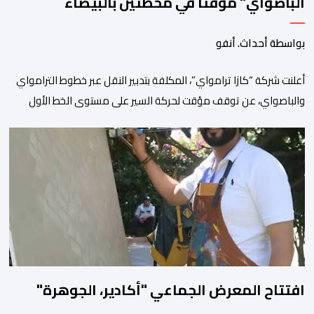
الباصواي" مؤقتا في محطتين بالبيضاء
بواسطة أحداث. أنفو
أعلنت شركة “كازا ترامواي”، المكلفة بتدبير النقل عبر خطوط الترامواي
والباصواي، عن توقف مؤقت لحركة السير على مستوى الخط الأول
لـ”الباصواي” (BW1)، وذلك خلال الفترة الممتدة من 1 إلى 15 غشت
2026. وأشارت الشركة، عبر إشعار رسمي وجهته لمستعملي الخط، أن
هذا التوقف المؤقت يأتي في إطار الأشغال الخاصة بتهيئة مشروع الخط
الكبيير للقطار فائق […]
افتتاح المعرض الجماعي "أكادير، الجوهرة"