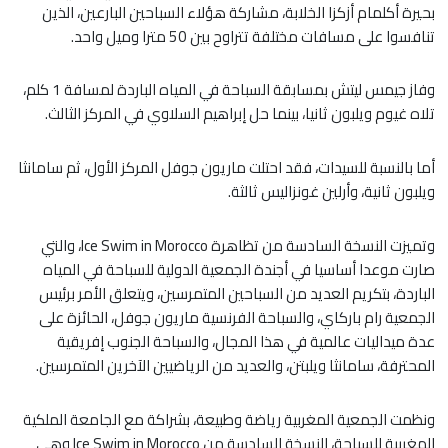
بحيرة أكلمام أزكزا الخلابة، مشاركة هؤلاء السباحين البارعين، الذين
تنافسوا على مسافات مختلفة تتراوح بين 50 مترا وميل واحد.
وفاز جيمس ليتش بمسابقة السباحة في المياه الباردة لمسافة 1 كلم،
تلاه غيوم ويلبون ثانيا، بينما حل إبراهيم السلاوي في المركز الثالث.
أما بالنسبة للسيدات، فقد احتلت ماريون جوفل المركز الأول، ثم سامانثا
ويلبون ثانية، وأرلين غونزاليس ثالثة.
وتميزت النسخة السادسة من تظاهرة Ice Swim in Morocco، والتي
صارت موعدا أساسيا في أجندة الجمعية الدولية للسباحة في المياه
الباردة، بتكريم العديد من السباحين المتمرسين، ويتعلق الأمر برئيس
الجمعية رام باركاي، والسباحة الفرنسية ماريون جوفل، الحائزة على
عدة ميداليات عالمية في هذا المجال، والسباحة الجنوب إفريقية
المحترفة، سامانثا ويلبتن، والعديد من الرياضيين الآخرين المتمرسين.
ونظمت الجمعية المغربية رياضة وطبيعة، بشراكة مع الجامعة الملكية
المغربية للسباحة، النسخة السادسة من Ice Swim in Morocco وهي