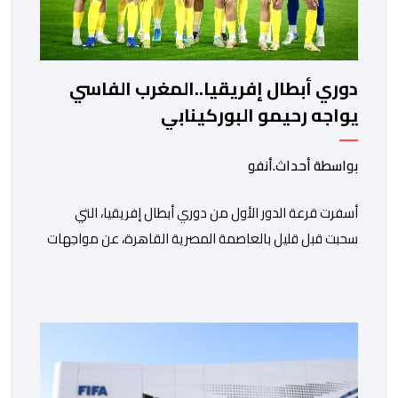
دوري أبطال إفريقيا..المغرب الفاسي
يواجه رحيمو البوركينابي
بواسطة أحداث.أنفو
أسفرت قرعة الدور الأول من دوري أبطال إفريقيا، التي
سحبت قبل قليل بالعاصمة المصرية القاهرة، عن مواجهات
متوازنة لممثلي كرة القدم المغربية، نهضة بركان والمغرب
الفاسي، في مستهل مشوارهما القاري. ​وسيكون نادي
نهضة بركان على موعد في هذا الدور مع الفائز من المباراة
التي تجمع بين ستار سبورت السييراليوني ونادي المدينة
الغامبي، حيث يطمح الفريق […]