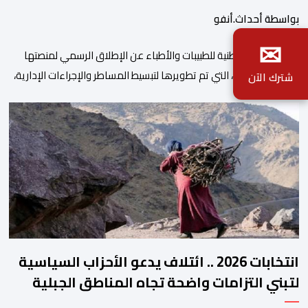
بواسطة أحداث.أنفو
✉
أعلنت الهيئة الوطنية للطبيبات والأطباء عن الإطلاق الرسمي لمنصتها
الرقمية الجديدة، التي تم تطويرها لتبسيط المساطر والإجراءات الإدارية،
شترك الآن
وتحسين جودة الخدمات المقدمة للأطباء، وتعزيز التواصل بين الأطباء
والمجالس الجهوية للهيئة إلى جانب الهيئة الوطنية. وذكر بلاغ للهيئة أن
هذه المنصة، التي تم إطلاقها في إطار استراتيجيتها الرامية إلى التحديث
والتحول الرقمي، تشكل خطوة مهمة في […]
انتخابات 2026 .. ائتلاف يدعو الأحزاب السياسية
لتبني التزامات واضحة تجاه المناطق الجبلية