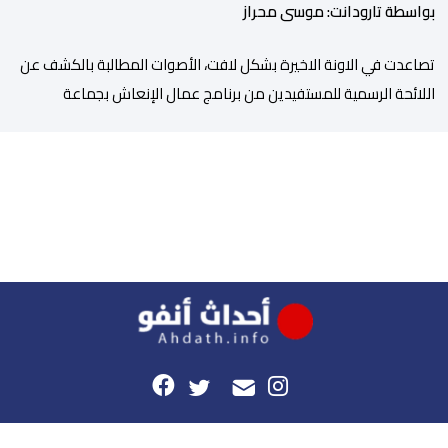
بواسطة تارودانت: موسى محراز
تصاعدت في الاونة الاخيرة بشكل لافت، الأصوات المطالبة بالكشف عن
اللائحة الرسمية للمستفيدين من برنامج عمال الإنعاش بجماعة
تارودانت، بعد أن تحول الملف إلى واحد من أكثر المواضيع إثارة للنقاش
داخل المدينة وعلى منصات التواصل الاجتماعي، وسط دعوات متزايدة
إلى اعتماد مبدأ الشفافية وربط المسؤولية بالمحاسبة. فبعد خروج عبد
الكبير بن طوطو، ثم شخص اخر […]
هذا الموقع
راسلونا