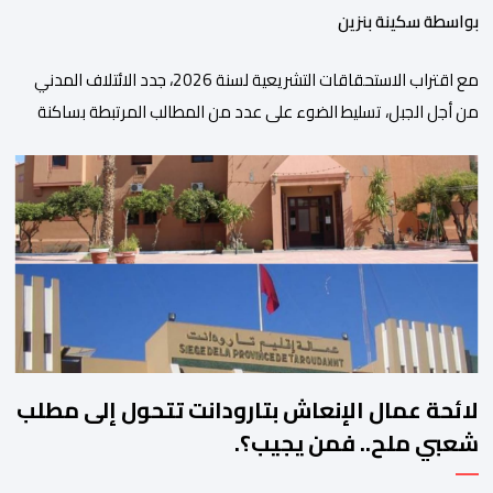
بواسطة سكينة بنزين
مع اقتراب الاستحقاقات التشريعية لسنة 2026، جدد الائتلاف المدني
من أجل الجبل، تسليط الضوء على عدد من المطالب المرتبطة بساكنة
المناطق الجبلية. وفي هذا السياق، أطلق الائتلاف مذكرة مطلبية، دعا
فيها الأحزاب السياسية، إلى ادراج 10 التزامات ضمن برامجها الانتخابية
المنتظرة، في إطار تعاقد سياسي مع المناطق الجبلية والانتقال من
الوعود الانتخابية إلى التزامات عملية […]
لائحة عمال الإنعاش بتارودانت تتحول إلى مطلب
شعبي ملح.. فمن يجيب؟.