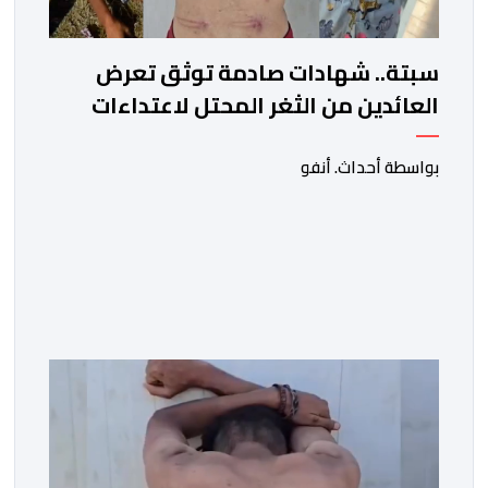
سبتة.. شهادات صادمة توثق تعرض
العائدين من الثغر المحتل لاعتداءات
جسيمة من قبل الحرس المدني
الاسباني
بواسطة أحداث. أنفو