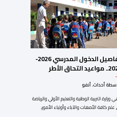
تفاصيل الدخول المدرسي 2026-
2027.. مواعيد التحاق الأطر
لتلاميذ بالمؤسسات التعليمية
سطة أحداث. أنفو
ي وزارة التربیة الوطنیة والتعلیم الأولي والریاضة
ة من أبرزالتظاهرات التراثية بالمغرب، والتي تستقطب سنويا عشاق
 علم كافة الأمھات والآباء وأولیاء الأمور،
تلمیذات والتلامیذ، والأطر الإداریة والتربویة وإلى