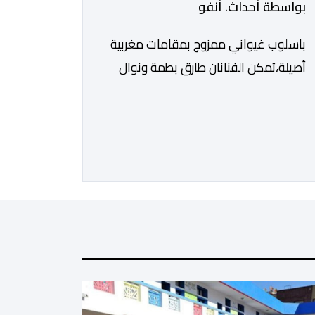
بواسطة أحداث. أنفو
باسلوب غيواني ممزوج بمقامات مغربية
أصيلة،تمكن الفنانان طارق بطمة ونوال
بوسنيني من نفض الغبار عن زجلية
جميلة،كتبها ولحنها المرحوم محمد بطمة
،احد اعمدة مجموعة لمشاهب الشهيرة.
الاغنية بعنوان ” فضولي ياقلبي” ،قام
بتوزيعها اسامة باهي،باسلوب سلس
وبسيط، متحكما في الجمل الموسيقية
والانتقالات الجميلة..استطاع الفنانان
طارق بطمة ونوال بوسنيني أن يعطيا روحا
فريدة لهذه الاغنية,بفضل أدا […]