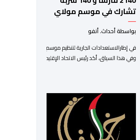
2140 فارسا و 140 سربة
تشارك في موسم مولاي
عبد الله أمغار
بواسطة أحداث. أنفو
في إطارالاستعدادات الجارية لتنظيم موسم مولاي عبد الله أمغا
وفي هذا السياق، أكد رئيس الاتحاد الإقليمي لفن التبوريدة،
سعيد
ولم تخل هذه الدورة من مؤشرات إيجابية على مستوى تنوعالمشا
وتبرز هذه الأرقام الحجم الكبير الذي باتت تعرفه تظاهرةالتبور
ومن المرتقب أن تعرف فعاليات الموسم إقبالا
جماهيريا
واسعا،في ظل الشغف الكبير الذي يحظى به فن التبوريدة، باعتبارهأ