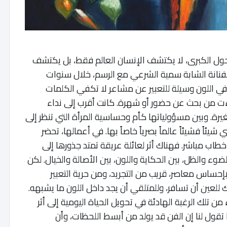
حول الكبرى، لا يكتشف الإنسان العالم فقط، بل يكتشف
 الفنانة الشابة سمية الشرعي مع الرسم، خلال سنوات
 اللون وسيلة للتعبير عن مشاعر لا تكفي الكلمات
اءت من بحث عن حضور أو شهرة. كانت أقرب إلى نداء
رة. وبين مسؤولياتها كأم وحساسية المرأة التي تنظر إلى
يئاً فشيئاً عالماً بصرياً خاصاً بها. في أعمالها، تحضر
خطاب مباشر. فهناك أثر لعائلة عريقة تمتد جذورها إلى
وء والظل، بين الحكاية واللون، بين الأصالة والخيال. لكن
إحساس معاصر، قريب من التجريد، ومن حرية التعبير
رك للعين أن تسافر، وللمتلقي أن يجد داخل اللون ما يشبهه.
لك الرغبة الهادئة في تحويل الحياة اليومية إلى أثر
تقول لنا إن الفن قد يولد من أبسط اللحظات، وأن