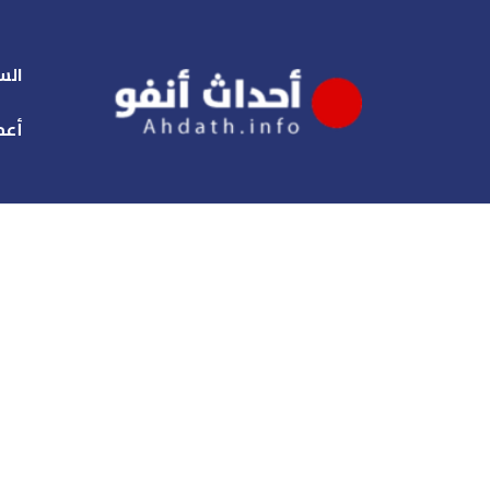
الس
أعم