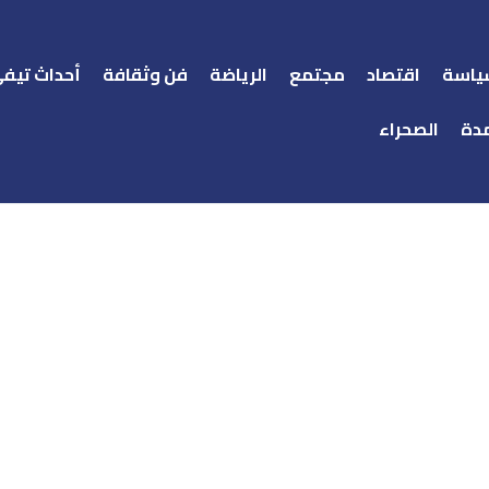
ياسة
اقتصاد
مجتمع
الرياضة
فن وثقافة
أحداث تيف
دة
الصحراء