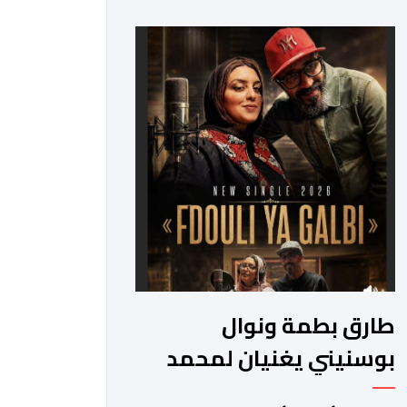
2026. وقال بلاغ صحافي إن هذه الدوة
تكتسب أهمية خاصة لتزامنها مع مرور
عشرين عاماً على انطلاق الجائزة، وتشهد
للمرة الأولى استحداث فئة “الابتكار
والذكاء الاصطناعي في التعليم”، إلى
جانب طرح 10 مجالات […]
طارق بطمة ونوال
بوسنيني يغنيان لمحمد
بطمة