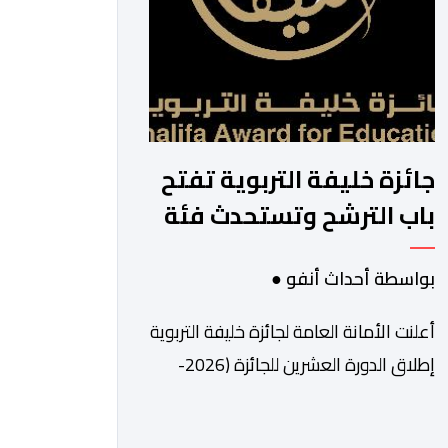
جائزة خليفة التربوية تفتح
باب الترشح وتستحدث فئة
للابتكار والذكاء
بواسطة أحداث أنفو ●
الاصطناعي
أعلنت الأمانة العامة لجائزة خليفة التربوية
إطلاق الدورة العشرين للجائزة (2026-
2027)، وبدء استقبال طلبات الترشح
إلكترونياً اعتباراً من اليوم وحتى 31 دجنبر