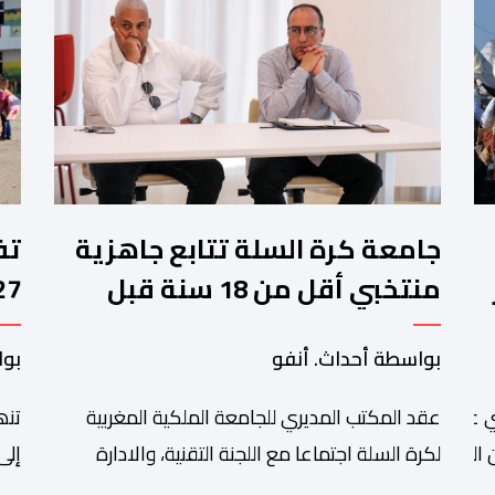
جامعة كرة السلة تتابع جاهزية
منتخبي أقل من 18 سنة قبل
كأس إفريقيا
وا
بواسطة أحداث. أنفو
بوا
عقد المكتب المديري للجامعة الملكية المغربية
تنھ
 عبد الله أمغار،تواصلت عملية إحصاء السربات المشاركة في واحد
التبوريدة،
لكرة السلة اجتماعا مع اللجنة التقنية، والادارة
إلى
التقنية الوطنية خصص لتقييم حصيلة عمل الأشهر
وال