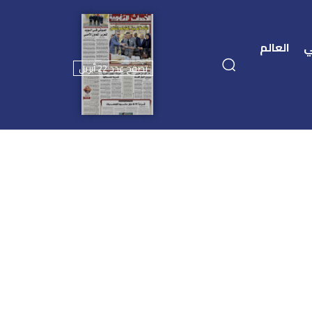
ي
العالم
تصفح عدد 22 أبريل