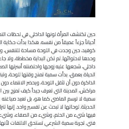
حين تكتشف المرأة لونها الداخلي في لحظات الت
أحياناً جزءاً عميقاً من نفسه. هكذا بدأت حكاية
كوفيد، حين وجدت في اللوحة مساحة للتنفس، وفي
وحدها لاحتوائها. لم تكن البداية مخططة، ولا ج
داخلي، شجعها عليه زوجها واحتضنته أسرتها الصغي
الحياة بعمق، بدأت سمية تمنح وقتها للوحة، وتبني ش
الذاكرة دون أن تثقل اللوحة، ويحضر الانتماء دون 
مراكش، المدينة التي تعرف جيداً كيف تمزج بين الض
سمية لا ترسم الماضي كما هو، بل تعيد صياغته ب
الحديثة. لوحاتها لا تبحث عن تفسير واحد. إنها تت
فيها شيء من الحلم، وشيء من الصفاء، وشيء من ت
فني. تجربة سمية الشرعي تستحق الالتفات لأنها 