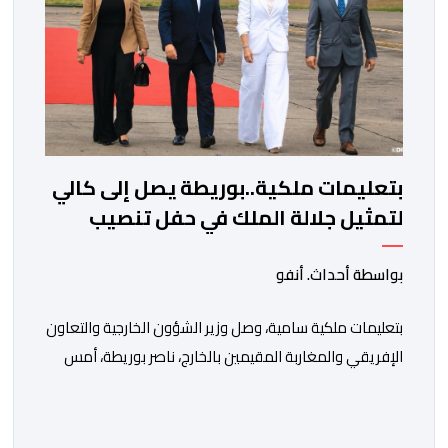
بتعليمات ملكية..بوريطة يصل إلى كالي
لتمثيل جلالة الملك في حفل تنصيب
الرئيس الكولومبي الجديد
بواسطة أحداث. أنفو
بتعليمات ملكية سامية، وصل وزير الشؤون الخارجية والتعاون
الإفريقي والمغاربة المقيمين بالخارج، ناصر بوريطة، أمس
الخميس إلى كالي (كولومبيا)، لتمثيل صاحب الجلالة الملك
محمد السادس، نصره الله، في حفل تنصيب الرئيس
الكولومبي الجديد. وكان في استقبال بوريطة، لدى وصوله،