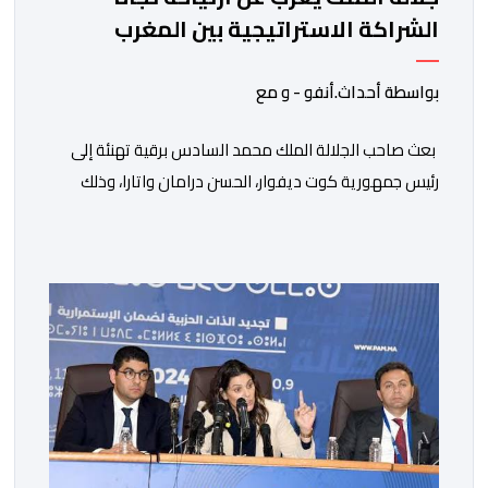
الشراكة الاستراتيجية بين المغرب
والكوت ديفوار
بواسطة أحداث.أنفو - و مع
بعث صاحب الجلالة الملك محمد السادس برقية تهنئة إلى
رئيس جمهورية كوت ديفوار، الحسن درامان واتارا، وذلك
بمناسبة العيد الوطني لبلاده. وأعرب جلالة الملك، في هذه
البرقية، عن تهانئه الحارة للسيد واتارا، مقرونة بأصدق
متمنيات جلالته بموصول التقدم والازدهار للشعب الإيفواري.
ومما جاء في برقية جلالة الملك “لقد تمكنت المملكة
المغربية وجمهورية كوت ديفوار، بحكم […]