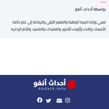
بواسطة أحداث. أنفو
تنھي وزارة التربیة الوطنیة والتعلیم الأولي والریاضة إلى علم كافة
الأمھات والآباء وأولیاء الأمور، والتلمیذات والتلامیذ، والأطر الإداریة
والتربویة وإلى الرأي العام الوطني، أن الدخول المدرسي لسنة 2026-
2027 سیتم في موعده الرسمي المحدد سلفا طبقا لمقتضیات المقرر
الوزاري رقم 047.26 الصادر بتاریخ 3 یولیوز 2026 بشأن تنظیم السنة
الدراسیة. وأوضحت الوزارة، في بلاغ، أن أطر […]