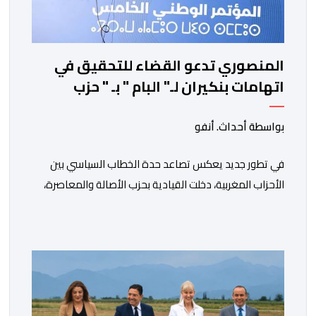
المنصوري تدعو القضاء للتحقيق في
اتهامات بنكيران لـ" البام " بـ " حزب
المخدرات "
بواسطة أحداث. أنفو
في تطور جديد يعكس تصاعد حدة الخطاب السياسي بين
الأحزاب المغربية، دخلت القيادية بحزب الأصالة والمعاصرة،
فاطمة الزهراء المنصوري، على خط المواجهة مع الأمين
العام السابق لحزب العدالة والتنمية، عبد الإله بنكيران، على
خلفية اتهامات سبق أن وجهها هذا الأخير إلى حزب ” البام ”
وربطه بملف المخدرات.المنصوري أكدت أن بنكيران ” ما غير
اليوم […]