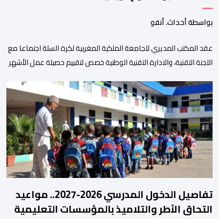
بواسطة أحداث. أنفو
عقد المكتب المديري للجامعة الملكية المغربية لكرة السلة اجتماعا مع
اللجنة التقنية، والادارة التقنية الوطنية خصص لتقييم حصيلة عمل الأشهر
الثلاثة الماضية، والوقوف على مختلف المحطات التي شهدتها
المنتخبات الوطنية خلال الفترة الأخيرة. وشهد الاجتماع تقديم عرض
مفصل حول مشاركة المنتخبين الوطنيين لأقل من 18 سنة، إناثا وذكورا،
من طرف اللجنة التقنية التي واكبت كل […]
تفاصيل الدخول المدرسي 2026-2027.. مواعيد
التحاق الأطر والتلاميذ بالمؤسسات التعليمية