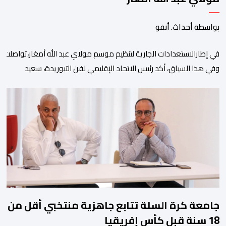
بواسطة أحداث. أنفو
في إطارالاستعدادات الجارية لتنظيم موسم مولاي عبد الله أمغار،تواصلت 
وفي هذا السياق، أكد رئيس الاتحاد الإقليمي لفن التبوريدة، سعيد
ولم تخل هذه الدورة من مؤشرات إيجابية على مستوى تنوعالمشاركة، حيث 
وتبرز هذه الأرقام الحجم الكبير الذي باتت تعرفه تظاهرةالتبوريدة خلال 
ومن المرتقب أن تعرف فعاليات الموسم إقبالا جماهيريا
واسعا،في ظل الشغف الكبير الذي يحظى به فن التبوريدة، باعتبارهأحد أبرز م
جامعة كرة السلة تتابع جاهزية منتخبي أقل من
18 سنة قبل كأس إفريقيا