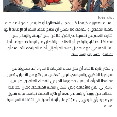
Screenshot
الفنانة المغربية، كيفما كان مجال اشتغالها أو طبيعة إبداعها، مواطنة
كاملة الحقوق والكرامة، ولا يمكن أن تصبح هدفا للتنمر أو الإهانة لأنها
اختارت التعبير عن نفسها عبر الفن. فالفن ليس تهمة، والإبداع ليس
مدعاة للاحتقار، والرقص أو الغناء لا ينتقصان من قيمة صاحبهما. أما
العار الحقيقي فهو تحويل جسد المرأة إلى أداة للمزايدة الأخلاقية أو
لتصفية الحسابات السياسية.
والأكثر إثارة للانتباه أن مثل هذه الخرجات لا تبدو دائما معزولة عن
محيطها الفكري والسياسي. فهي تعكس، في كثير من الأحيان، تصورا
محافظا للمرأة، لا يتقبل حضورها الحر في الفضاء العام، وينظر بعين
الريبة إلى الفن والثقافة وكل أشكال التعبير المنفتحة. وحين يجد هذا
الخطاب من يبرره أو يتسامح معه أو يلتزم الصمت تجاهه، فإنه يتحول
من مجرد رأي فردي إلى مؤشر على أزمة أعمق في الثقافة السياسية
نفسه