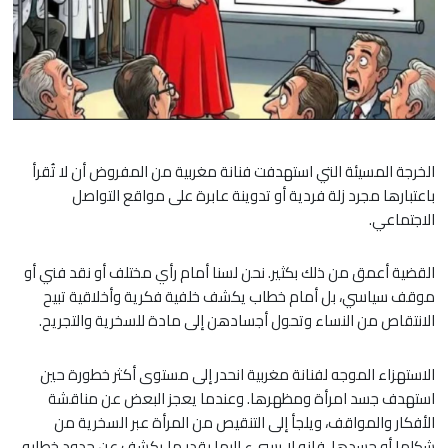
الخرجة المسيئة التي استهدفت فنانة مغربية من المفروض أن لا تُقرأ
باعتبارها مجرد زلة فردية أو تدوينة عابرة على مواقع التواصل
الاجتماعي.
القضية أعمق من ذلك بكثير. نحن لسنا أمام رأي مختلف أو نقد فني أو
موقف سياسي، بل أمام خطاب يكشف خلفية فكرية وأخلاقية تبيح
الانتقاص من النساء وتحول أجسادهن إلى مادة للسخرية والتجريح.
الاستهزاء الموجه لفنانة مغربية انحدر إلى مستوى أكثر خطورة حين
استهدف جسد امرأة ومظهرها. وعندما يعجز البعض عن مناقشة
الأفكار والمواقف، ويلجأ إلى التنقيص من المرأة عبر السخرية من
شكلها أو جسدها، فإنه لا يسيء إليها بقدر ما يكشف عن حدود خطابه