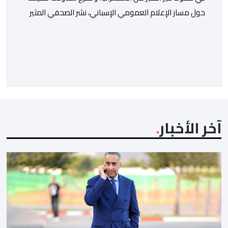
حول مسار الإعلام العمومي الإسباني، نشر الصحفي المثير
للجدل فرانسيسكو كاريون مقالاً مطولاً ومتحيزاً على بوابة
مؤسسة الإذاعة والتلفزيون الإسبانية العمومية (RTVE).
المقال الذي حَمَل عنواناً مليئاً بالإيحاءات السلبية: “المغرب،
بين غياب محمد السادس، شائعات الانتقال والاضطرابات
الاجتماعية”، يُمثِّل خروجاً غير مألوف عن الخط التحريري
المعتاد […]
آخر الأخبار