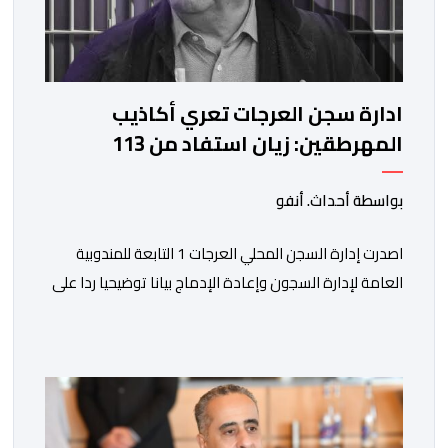
ادارة سجن العرجات تعري أكاذيب
المهرطقين: زيان استفاد من 113
استشارة و50 فحصا طبيا
بواسطة أحداث. أنفو
اصدرت إدارة السجن المحلي العرجات 1 التابعة للمندوبية
العامة لإدارة السجون وإعادة الإدماج بيانا توضيحيا ردا على
ما تم تداوله ببعض الجرائد والمواقع الالكترونية بخصوص
الوضعية الصحية للسجين محمد زيان، المعتقل بالمؤسسة
ذاتها، وذلك لتنوير الرأي العام بالحقائق والمعطيات
الدقيقة.واوضحت إدارة المؤسسة السجنية أن المعني بالأمر
يستفيد منذ إيداعه من تتبع طبي منتظم ومستمر وفقا […]