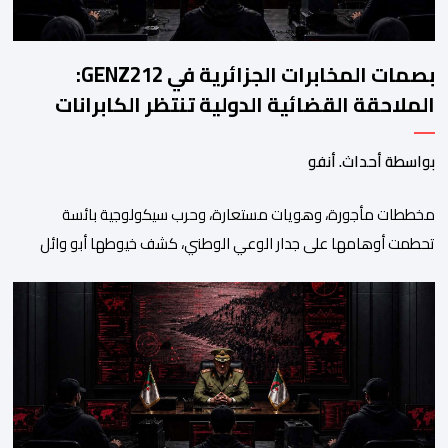
بصمات المخابرات الجزائرية في GENZ212:
الملاحقة القضائية الدولية تنتظر الكابرانات
بواسطة أحداث. أنفو
مخططات مأجورة، وهويات مستعارة، وحرب سيكولوجية بائسة
تحطمت أوهامها على جدار الوعي الوطني، كشف خيوطها أبو وائل
الريفي في بوح جديد له هذا الأحد، استعرض من خلاله تفاصيل اجهاض
الأجهزة الأمنية المغربية لأحدث محاولات المخابرات العسكرية الجزائرية
استهداف امن المملكة واستقرارها. أكد أبو وائل الريفي أنه: “بعد
إجهاض مخططات الجارة التي تحركت سريعا عبر عملائها […]