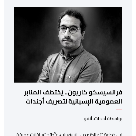
والعيون والدار البيضاء وبني ملال وابن جرير وطنجة وأصيلة،
وذلك في إطار دينامية داخلية تهدف لضخ دماء جديدة
والاستعانة بكفاءات أمنية شابة ومتمرسة، […]
فرانسيسكو كاريون.. يَختطِف المنابر
العمومية الإسبانية لتصريف أجندات
معادية للمغرب
بواسطة أحداث. أنفو
في خطوة تثير الكثير من الاستغراب، وتَطرَح تساؤلات عميقة