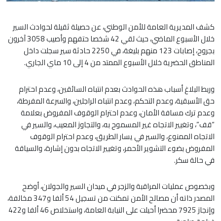
كشف المديرية العامة للأمن الوطني، عن حصيلة ثقيلة لحوادث السير
خلال الأسبوع الماضي، حيث لقي 42 شخصا حتفهم وأصيب 3058 آخرون
بجروح، إصابات 123 منهم بليغة، في 2250 حادثة سير سجلت داخل
المناطق الحضرية خلال الأسبوع الممتد من 4 إلى 10 ماي الجاري.
وربط البلاغ أسباب هذه الحوادث بعدم انتباه السائقين، وعدم احترام
حق الأسبقية، وعدم التحكم، وعدم انتباه الراجلين، والسرعة المفرطة،
وعدم ترك مسافة الأمان، وعدم احترام الوقوف المفروض بعلامة
“قف”، وتغيير الاتجاه غير المسموح به، والتجاوز المعيب، والسير في
الاتجاه الممنوع، والسير في يسار الطريق، وعدم احترام الوقوف
المفروض بضوء التشوير الأحمر، وتغيير الاتجاه بدون إشارة، والسياقة
في حالة سكر.
وبخصوص عمليات المراقبة والزجر في ميدان السير والجولان، أوضح
المصدر ذاته أن مصالح الأمن تمكنت من تسجيل 54 ألفا و347 مخالفة،
وإنجاز 7925 محضرا أحيلت على النيابة العامة، واستخلاص 46 ألفا و422