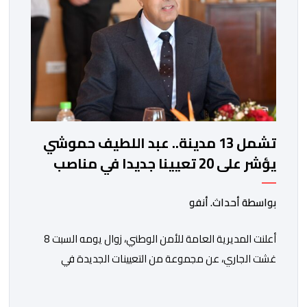
تشمل 13 مدينة.. عبد اللطيف حموشي
يؤشر على 20 تعيينا جديدا في مناصب
المسؤولية بمصالح الأمن الوطني
بواسطة أحداث. أنفو
أعلنت المديرية العامة للأمن الوطني، زوال يومه السبت 8
غشت الجاري، عن مجموعة من التعيينات الجديدة في
مناصب المسؤولية بمصالح لا ممركزة للأمن الوطني بمدن
الناظور ومراكش وأكادير وتيكيوين والعروي وأسفي ووجدة