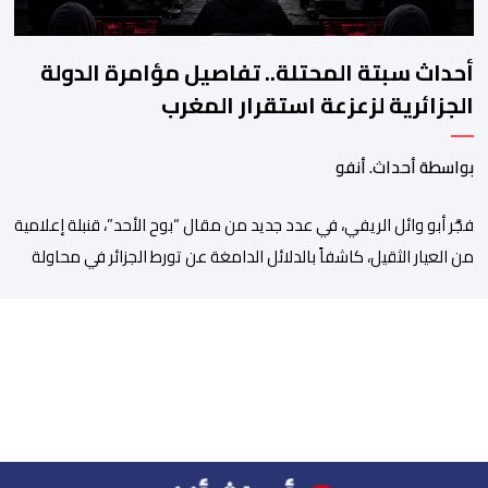
أحداث سبتة المحتلة.. تفاصيل مؤامرة الدولة
الجزائرية لزعزعة استقرار المغرب
بواسطة أحداث. أنفو
فجَّر أبو وائل الريفي، في عدد جديد من مقال “بوح الأحد”، قنبلة إعلامية
من العيار الثقيل، كاشفاً بالدلائل الدامغة عن تورط الجزائر في محاولة
جديدة لضرب الاستقرار الداخلي بالمغرب والتشويش على علاقاته
الاستراتيجية مع إسبانيا، كاشفا خيوط حملة تحريضية ممنهجة شنتها
الحسابات والمنصات التابعة للمخابرات العسكرية الجزائرية لاستدراج
الشباب والقاصرين عبر مواقع التواصل الاجتماعي، وذلك […]