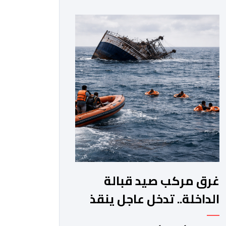
جماعة مولاي عبد الله، ورئيس المجلس
الإقليمي للجديدة، ورئيس المجلس
العلمي المحلي للجديدة، وذلك بحضور
شخصيات مدنية وعسكرية ودينية. وجرت
مراسيم افتتاح فعاليات الموسم بالخيمة
الرسمية، حيث أُلقيت كلمات كل من رئيس
المجلس […]
غرق مركب صيد قبالة
الداخلة.. تدخل عاجل ينقذ
18 بحارا من الموت