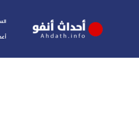
الس
أعم