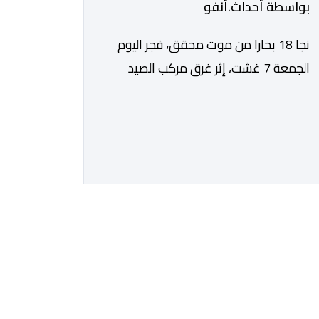
بواسطة أحداث.أنفو
نجا 18 بحارا من موت محقق، فجر اليوم
الجمعة 7 غشت، إثر غرق مركب الصيد
الساحلي المخصص لصيد السردين، قبالة
سواحل مدينة الداخلة. ووفق المعطيات
المتوفرة، فإن الحادث وقع بعدما تسربت
كميات كبيرة من المياه إلى داخل المركب
أثناء مزاولته نشاط الصيد البحري، قبل أن
تتفاقم الوضعية وينتهي الأمر بغرقه، ما
استنفر عدداً من مراكب […]