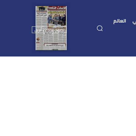
ي
العالم
تصفح عدد 22 أبريل