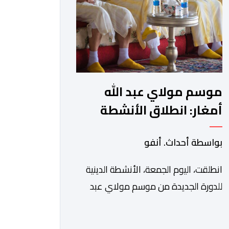
في بلاغ، أن أطر […]
موسم مولاي عبد الله
أمغار: انطلاق الأنشطة
الدينية في أجواء من
بواسطة أحداث. أنفو
الخشوع الروحي
انطلقت، اليوم الجمعة، الأنشطة الدينية
للدورة الجديدة من موسم مولاي عبد
الله أمغار، برئاسة والي جهة الدار البيضاء-
سطات، وعامل إقليم الجديدة، ورئيس