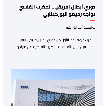
دوري أبطال إفريقيا..المغرب الفاسي
يواجه رحيمو البوركينابي
بواسطة أحداث.أنفو
أسفرت قرعة الدور الأول من دوري أبطال إفريقيا، التي
سحبت قبل قليل بالعاصمة المصرية القاهرة، عن مواجهات
متوازنة لممثلي كرة القدم المغربية، نهضة بركان والمغرب
الفاسي، في مستهل مشوارهما القاري. ​وسيكون نادي
نهضة بركان على موعد في هذا الدور مع الفائز من المباراة
التي تجمع بين ستار سبورت السييراليوني ونادي المدينة
الغامبي، حيث يطمح الفريق […]