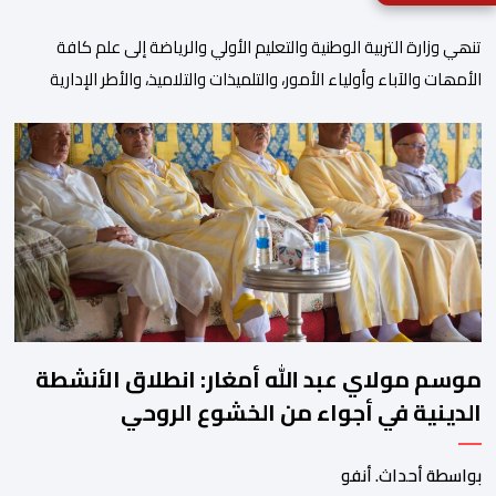
تنھي وزارة التربیة الوطنیة والتعلیم الأولي والریاضة إلى علم كافة
الأمھات والآباء وأولیاء الأمور، والتلمیذات والتلامیذ، والأطر الإداریة
والتربویة وإلى الرأي العام الوطني، أن الدخول المدرسي لسنة 2026-
2027 سیتم في موعده الرسمي المحدد سلفا طبقا لمقتضیات المقرر
الوزاري رقم 047.26 الصادر بتاریخ 3 یولیوز 2026 بشأن تنظیم السنة
الدراسیة. وأوضحت الوزارة، في بلاغ، أن أطر […]
موسم مولاي عبد الله أمغار: انطلاق الأنشطة
الدينية في أجواء من الخشوع الروحي
بواسطة أحداث. أنفو