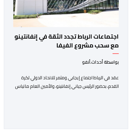
اجتماعات الرباط تجدد الثقة في إنفانتينو
مع سحب مشروع الفيفا
بواسطة أحداث.أنفو
عقد في الرباط اجتماع إيجابي ومثمر للاتحاد الدولي لكرة
القدم، بحضور الرئيس جياني إنفانتينو، والأمين العام ماتياس
غرافستروم، وأعضاء مجلس إدارة الفيفا، لمناقشة التطورات
الأخيرة وضمان تطوير آليات العمل الداخلي. ​وشهد اللقاء
تجديد الثقة المتبادلة بين القيادة التنفيذية للاتحاد، حيث أكد
المجتمعون دعمهم الكامل للرئيس إنفانتينو باعتباره
المسؤول الوحيد المباشر والمنتخب من قِبل 211 اتحادا […]