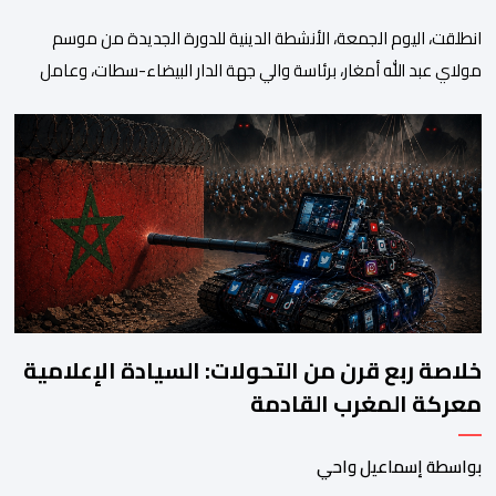
انطلقت، اليوم الجمعة، الأنشطة الدينية للدورة الجديدة من موسم
مولاي عبد الله أمغار، برئاسة والي جهة الدار البيضاء-سطات، وعامل
إقليم الجديدة، ورئيس جماعة مولاي عبد الله، ورئيس المجلس الإقليمي
للجديدة، ورئيس المجلس العلمي المحلي للجديدة، وذلك بحضور
شخصيات مدنية وعسكرية ودينية. وجرت مراسيم افتتاح فعاليات
الموسم بالخيمة الرسمية، حيث أُلقيت كلمات كل من رئيس المجلس […]
خلاصة ربع قرن من التحولات: السيادة الإعلامية
معركة المغرب القادمة
بواسطة إسماعيل واحي