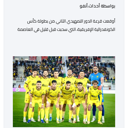
بواسطة أحداث.أنفو
أوقعت قرعة الدور التمهيدي الثاني من بطولة كأس
الكونفدرالية الإفريقية، التي سحبت قبل قليل في العاصمة
المصرية القاهرة، ممثلي كرة القدم المغربية الرجاء الرياضي
والجيش الملكي في مواجهات مرتقبة أمام أندية غرب
ووسط القارة. ​وسيكون نادي الرجاء الرياضي على موعد مع
مواجهة المتأهل من المباراة التي تجمع بين إيل كانيمي
واريورز النيجيري ونادي أوديب ممثل […]