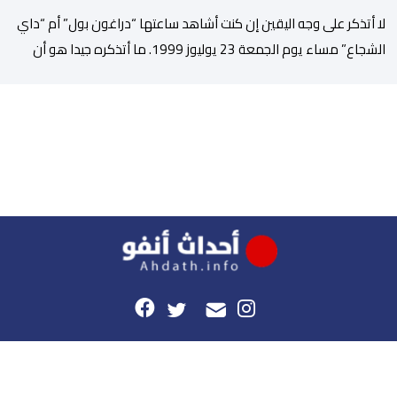
لا أتذكر على وجه اليقين إن كنت أشاهد ساعتها “دراغون بول” أم “داي
الشجاع” مساء يوم الجمعة 23 يوليوز 1999. ما أتذكره جيدا هو أن
البث انقطع فجأة. اختفت شخصيات الرسوم المتحركة، وحلت محلها
تلاوة القرآن الكريم، ثم جاء الإعلان الرسمي عن وفاة الملك الحسن
الثاني طيب الله ثراه، رافقته هيستيريا من البكاء داخل المنزل […]
هذا الموقع
راسلونا
موقع أحداث.أنفو هو النسخة الرقمية لجريدة الأحداث المغربية