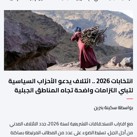
وتحسين جودة الخدمات المقدمة للأطباء، وتعزيز التواصل بين الأطباء
والمجالس الجهوية للهيئة إلى جانب الهيئة الوطنية. وذكر بلاغ للهيئة أن
هذه المنصة، التي تم إطلاقها في إطار استراتيجيتها الرامية إلى التحديث
والتحول الرقمي، تشكل خطوة مهمة في […]
انتخابات 2026 .. ائتلاف يدعو الأحزاب السياسية
لتبني التزامات واضحة تجاه المناطق الجبلية
بواسطة سكينة بنزين
مع اقتراب الاستحقاقات التشريعية لسنة 2026، جدد الائتلاف المدني
من أجل الجبل، تسليط الضوء على عدد من المطالب المرتبطة بساكنة