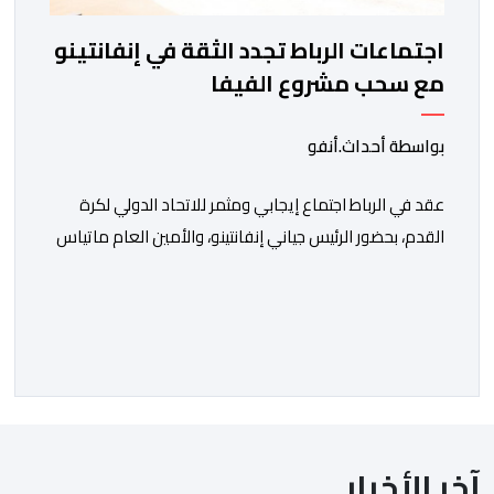
اجتماعات الرباط تجدد الثقة في إنفانتينو
مع سحب مشروع الفيفا
بواسطة أحداث.أنفو
عقد في الرباط اجتماع إيجابي ومثمر للاتحاد الدولي لكرة
القدم، بحضور الرئيس جياني إنفانتينو، والأمين العام ماتياس
غرافستروم، وأعضاء مجلس إدارة الفيفا، لمناقشة التطورات
الأخيرة وضمان تطوير آليات العمل الداخلي. ​وشهد اللقاء
تجديد الثقة المتبادلة بين القيادة التنفيذية للاتحاد، حيث أكد
المجتمعون دعمهم الكامل للرئيس إنفانتينو باعتباره
المسؤول الوحيد المباشر والمنتخب من قِبل 211 اتحادا […]
آخر الأخبار