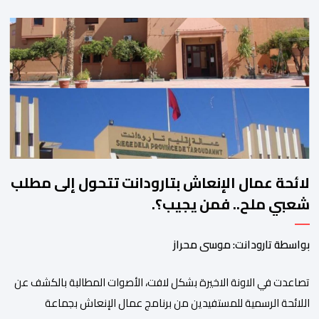
المناطق الجبلية. وفي هذا السياق، أطلق الائتلاف مذكرة مطلبية، دعا
فيها الأحزاب السياسية، إلى ادراج 10 التزامات ضمن برامجها الانتخابية
المنتظرة، في إطار تعاقد سياسي مع المناطق الجبلية والانتقال من
الوعود الانتخابية إلى التزامات عملية […]
لائحة عمال الإنعاش بتارودانت تتحول إلى مطلب
شعبي ملح.. فمن يجيب؟.
بواسطة تارودانت: موسى محراز
تصاعدت في الاونة الاخيرة بشكل لافت، الأصوات المطالبة بالكشف عن
اللائحة الرسمية للمستفيدين من برنامج عمال الإنعاش بجماعة