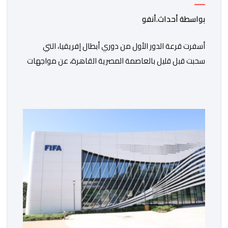
بواسطة أحداث.أنفو
أسفرت قرعة الدور الأول من دوري أبطال إفريقيا، التي
سحبت قبل قليل بالعاصمة المصرية القاهرة، عن مواجهات
متوازنة لممثلي كرة القدم المغربية، نهضة بركان والمغرب
الفاسي، في مستهل مشوارهما القاري. ​وسيكون نادي
نهضة بركان على موعد في هذا الدور مع الفائز من المباراة
التي تجمع بين ستار سبورت السييراليوني ونادي المدينة
الغامبي، حيث يطمح الفريق […]