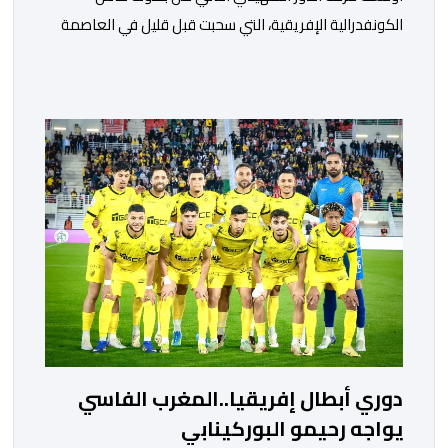
الكونفدرالية الإفريقية، التي سحبت قبل قليل في العاصمة
المصرية القاهرة، ممثلي كرة القدم المغربية الرجاء الرياضي
والجيش الملكي في مواجهات مرتقبة أمام أندية غرب
ووسط القارة. ​وسيكون نادي الرجاء الرياضي على موعد مع
مواجهة المتأهل من المباراة التي تجمع بين إيل كانيمي
واريورز النيجيري ونادي أوديب ممثل […]
دوري أبطال إفريقيا..المغرب الفاسي
يواجه رحيمو البوركينابي