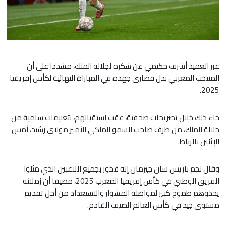
عبر العميد أشرف حكيمي عن شكره لجلالة الملك، مشددا على أن
المنتخب المغربي بذل قصارى جهده في المباراة النهائية لكأس إفريقيا
2025.
جاء ذلك خلال تصريحات صحفية، عقب استقبالهم، بتعليمات سامية من
جلالة الملك، من طرف صاحب السمو الملكي الأمير مولاي رشيد، أمس
الإثنين بالرباط.
وقال نجم باريس سان جيرمان إنه فخور بجميع اللاعبين الذي مثلوا
الفريق الوطني في كأس إفريقيا المغرب 2025، مضيفا أن زملائه
يحذوهم طموح كبير لمواصلة المشوار والاستعداد من أجل تقديم
مستوى جيد في كأس العالم الصيف القادم.