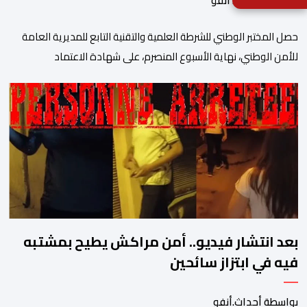
بواسطة أحداث. أنفو
حصل المختبر الوطني للشرطة العلمية والتقنية التابع للمديرية العامة
للأمن الوطني، نهاية الأسبوع المنصرم، على شهادة الاعتماد
والمطابقة والجودة بالمعيار الدولي “ISO/CEI 17025″، وذلك في
مختلف التخصصات والخبرات الشرعية، بما فيها فروع البيولوجيا والكيمياء،
وتدقيق وفحص الوثائق، والحرائق والمتفجرات، وكذا الآثار الرقمية
والمخدرات والمواد السمومية.وكانت المنظمة الأمريكية للاعتماد
والتقييس ″The ANSI National Accreditation Board″، المختصة […]
بعد انتشار فيديو.. أمن مراكش يطيح بمشتبه
فيه في ابتزاز سائحين
بواسطة أحداث.أنفو