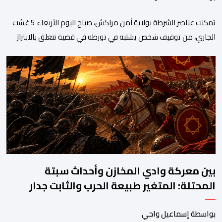
تمكنت عناصر الشرطة بولاية أمن مراكش، صباح اليوم الأربعاء 5 غشت
الجاري، من توقيف شخص يشتبه في تورطه في قضية تتعلق بالابتزاز
وممارسة الإرشاد السياحي بدون رخصة. وكان المشتبه فيه قد عرّض
سائحين أجنبيين للابتزاز بالمدينة العتيقة بمراكش، وطالبهما بمبلغ مالي
غير مستحق بدعوى ممارسة نشاط مرتبط بالإرشاد السياحي بدون
رخصة، وهي الأفعال الإجرامية التي […]
بين معركة وادي المخازن وأحداث سبتة
المحتلة: المتغير طبيعة الحرب والثابت جدار
الصد الوطني
بواسطة إسماعيل واحي