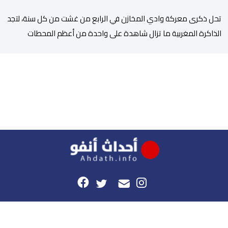
تحل ذكرى معركة وادي المخازن في الرابع من غشت من كل سنة، لتجد
الذاكرة المغربية ما تزال شاهدة على واحدة من أعظم المحطات
التاريخية للمملكة، بما كرسته منذ قرون مضت من دروس استراتيجية لا
تزال حاضرة حتى اليوم، وعلى رأسها أن الطامعين في تدمير المغرب لا
يتحركون إلا عندما يجدون انقساما داخليا يمكن استغلاله. في […]
هذا الموقع
راسلونا