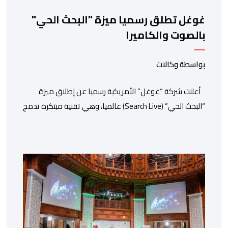
غوغل تطلق رسميا ميزة "البحث الحي"
بالصوت والكاميرا
بواسطة وكالات
أعلنت شركة “غوغل” الأمريكية رسميا عن إطلاق ميزة
“البحث الحي” (Search Live) عالميا، وهي تقنية مبتكرة تدمج
بين الرؤية الحاسوبية ومعالجة الصوت الفورية لتغيير طريقة
تفاعل المستخدمين مع محرك البحث التقليدي. وأوضحت
الشركة تأتي هذه الخطوة كجزء من استراتيجية “غوغل”
الشاملة لتعميم تطبيقات الذكاء الاصطناعي التوليدي في
تفاصيل الحياة اليومية. وتعتمد الميزة الجديدة على […]