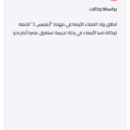
بواسطة وكالات
انطلق رواد الفضاء الأربعة في مهمة “أرتيميس 2” التابعة
لوكالة ناسا الأربعاء في رحلة تجريبية تستغرق عشرة أيام نحو
مدار القمر، تمهيدا للعودة إلى سطحه عام 2028. وقال
جاريد آيزكمان، رئيس وكالة الفضاء الأميركية الذي عينه
الرئيس دونالد ترامب، في مؤتمر صحافي عقب الإطلاق “بعد
توقف قصير دام 54 عاما، تستأنف ناسا مهمتها لإرسال رواد
[…]