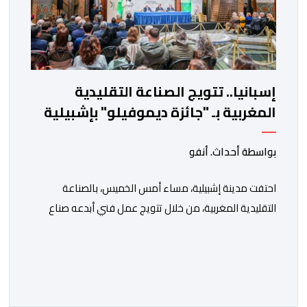
إسبانيا.. تتويج الصناعة التقليدية
المغربية بـ "جائزة ديموفيلو" بإشبيلية
بواسطة أحداث. أنفو
احتفت مدينة إشبيلية، مساء أمس الخميس، بالصناعة
التقليدية المغربية، من خلال تتويج عمل فني أبدعه صناع
تقليديون بمدينة الصويرة، بجائزة “ديموفيلو”، تقديرا
للأعمال المتميزة التي تعكس الإبداع والبعد الثقافي
والحضاري للصناعة التقليدية. وتسلم هذه الجائزة الدولية
المرموقة كاتب الدولة المكلف بالصناعة التقليدية والاقتصاد