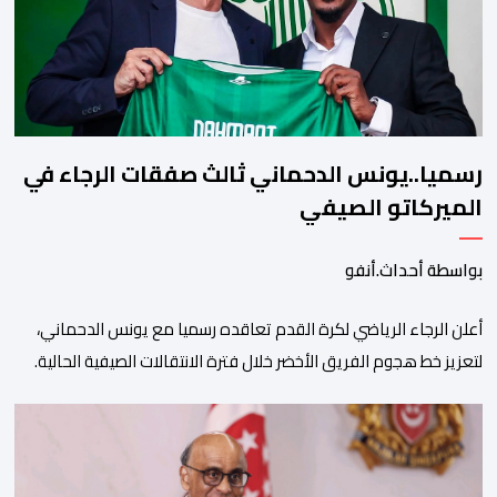
رسميا..يونس الدحماني ثالث صفقات الرجاء في
الميركاتو الصيفي
بواسطة أحداث.أنفو
أعلن الرجاء الرياضي لكرة القدم تعاقده رسميا مع يونس الدحماني،
لتعزيز خط هجوم الفريق الأخضر خلال فترة الانتقالات الصيفية الحالية. ​
ويمتد العقد الذي يربط الدحماني بالنسور لعدة سنوات حتى عام 2030،
حيث يعول عليه الطاقم التقني للرجاء لتقديم الإضافة المرجوة في
المسابقات المحلية والقارية المقبلة. ​وجاء هذا التعاقد بعد أداء لافت
قدمه اللاعب برفقة اتحاد […]