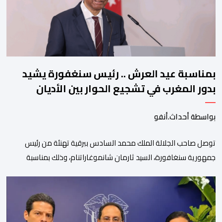
بمناسبة عيد العرش .. رئيس سنغفورة يشيد
بدور المغرب في تشجيع الحوار بين الأديان
بواسطة أحداث.أنفو
توصل صاحب الجلالة الملك محمد السادس ببرقية تهنئة من رئيس
جمهورية سنغافورة، السيد ثارمان شانموغاراتنام، وذلك بمناسبة
الذكرى السابعة والعشرين لتربع جلالته على عرش أسلافه المنعمين.
وأعرب السيد شانموغاراتنام، في هذه البرقية، باسم الشعب
السنغافوري، عن أحر تهانئه وأطيب متمنياته بموفور الصحة ومزيد من
التوفيق لجلالة الملك، وللشعب المغربي بمزيد من السلام والازدهار.