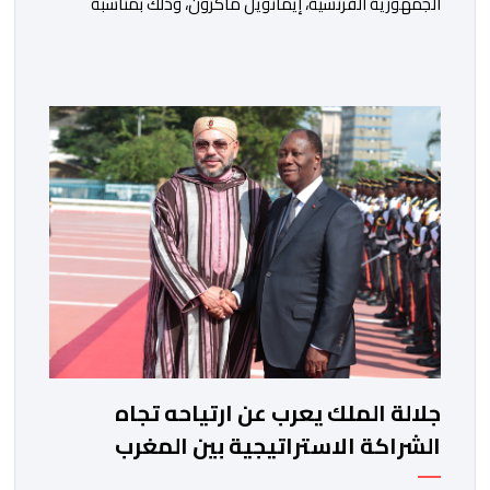
الجمهورية الفرنسية، إيمانويل ماكرون، وذلك بمناسبة
الذكرى السابعة والعشرين لتربعه على العرش، حيث أعرب
فيها عن تمنياته لجلالة الملك بالصحة والسعادة والتوفيق،
مجددا التعبير لجلالته عن مشاعر الصداقة العميقة والمتينة
التي تكنها فرنسا وشعبها للمغرب وللشعب المغربي. وقال
الرئيس الفرنسي “لا يساورني أي شك في أن […]
جلالة الملك يعرب عن ارتياحه تجاه
الشراكة الاستراتيجية بين المغرب
والكوت ديفوار