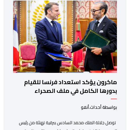
رئيس جمهورية كولومبيا، خوسيه مانويل ريستريبو، بحضور
وزير العلاقات الخارجية عمر بولا إسكوبار. وبهذه المناسبة،
أكد السيد […]
ماكرون يؤكد استعداد فرنسا للقيام
بدورها الكامل في ملف الصحراء
بواسطة أحداث.أنفو
توصل جلالة الملك محمد السادس ببرقية تهنئة من رئيس