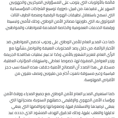
قائمة بالأولويات التي يتوجب على المسؤولين المركزيين والجهويين
السهر على تنفيذها، من قبيل: ضرورة توسيع الشراكات المؤسساتية
التي تسمح باستغلال تطبيقات الهوية الرقمية ومنصة الطرف الثالث
الموثوق به، التي طورتها مصالح الأمن الوطني، وذلك لتأمين وتبسيط
ورقمنة الخدمات العمومية والخاصة المقدمة للمواطنات والمواطنين.
كما حث المدير العام للأمن الوطني على وجوب تحصين المواطنين ضد
الأخبار الزائفة، من خلال رصد المحتويات العنيفة والتواصل بشأنها مع
الرأي العام، لتعزيز الشعور بالأمن، وكذا تدعيم عمليات مكافحة الجريمة
وزجر العوامل المفرزة لها، خصوصا تعاطي واستهلاك المؤثرات العقلية،
مسجلا في هذا الصدد أن المصالح الأمنية حققت هذه السنة نسب حجز
قياسية وغير مسبوقة ناهزت أكثر من مليونين ونصف مليون من
الأقراص المهلوسة.
كما استعرض المدير العام للأمن الوطني مع جميع المدراء وولاة الأمن
ورؤساء الأمن الجهوي والإقليمي حصيلتهم السنوية، بمنجزاتها التي
ينبغي ترصيدها والاستثمار فيها، وصعوباتها ونواقصها التي ينبغي
تدليلها والتغلب عليها، وذلك لتحقيق الهدف المنشود الذي حدده عبد