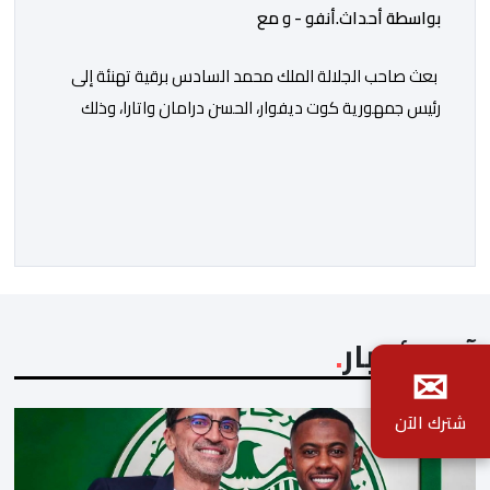
بواسطة أحداث.أنفو - و مع
بعث صاحب الجلالة الملك محمد السادس برقية تهنئة إلى
رئيس جمهورية كوت ديفوار، الحسن درامان واتارا، وذلك
بمناسبة العيد الوطني لبلاده. وأعرب جلالة الملك، في هذه
البرقية، عن تهانئه الحارة للسيد واتارا، مقرونة بأصدق
متمنيات جلالته بموصول التقدم والازدهار للشعب الإيفواري.
ومما جاء في برقية جلالة الملك “لقد تمكنت المملكة
المغربية وجمهورية كوت ديفوار، بحكم […]
آخر الأخبار
✉
شترك الآن