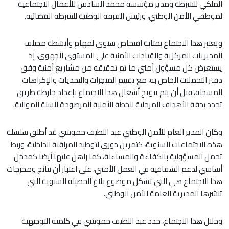
الملكي للشرطة ومدير مؤسسة محمد السادس للأعمال الاجتماعية
لموظفي الأمن الوطني، ورئيس الفرقة الوطنية للشرطة القضائية.
ويعتبر هذا الاجتماع بمثابة افتحاص سنوي لمهام وأنشطة مختلف
المديريات المركزية والقيادات الأمنية على المستوى الجهوي، إذ
يستعرض كل مسؤول أمني ما تم تحقيقه من مشاريع أمنية وفق
دفتر التحملات الخاص به، مع تقييم المنجزات والتحديات والإكراهات
المسجلة، قبل أن يتم تتويج أشغال هذا الاجتماع بإعداد خارطة طريق
تحدد بدقة الأهداف المرحلية للخطة الأمنية المرصودة للسنة الموالية.
وكان المدير العام للأمن الوطني عبد اللطيف حموشي قد أطلق سلسلة
هذه الاجتماعات السنوية، كتمرين دوري لتوطيد المراقبة الداخلية، وربط
تحمل المسؤولية بالكفاءة والمساءلة، كما راهن عليها أيضا كمدخل
أساسي لدعم الشفافية في العمل الأمني، على اعتبار أن نتائج ومخرجات
هذا الاجتماع هي التي تشكل موضوع بلاغ الحصيلة السنوية التي
تنشرها المديرية العامة للأمن الوطني.
وخلال هذا الاجتماع، حدد عبد اللطيف حموشي في كلمته التوجيهية