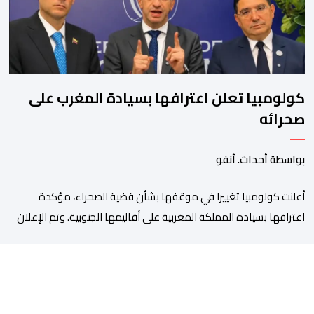
وأشاد الرئيس […]
كولومبيا تعلن اعترافها بسيادة المغرب على
صحرائه
بواسطة أحداث. أنفو
أعلنت كولومبيا تغييرا في موقفها بشأن قضية الصحراء، مؤكدة
اعترافها بسيادة المملكة المغربية على أقاليمها الجنوبية. وتم الإعلان
عن هذا الموقف الجديد، أمس الجمعة، خلال لقاء بين وزير الشؤون
الخارجية والتعاون الافريقي والمغاربة المقيمين بالخارج، ناصر بوريطة،
ونائب رئيس جمهورية كولومبيا، خوسيه مانويل ريستريبو، بحضور وزير
العلاقات الخارجية عمر بولا إسكوبار. وبهذه المناسبة، أكد السيد […]