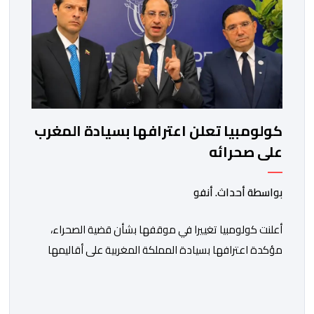
كولومبيا تعلن اعترافها بسيادة المغرب
على صحرائه
بواسطة أحداث. أنفو
أعلنت كولومبيا تغييرا في موقفها بشأن قضية الصحراء،
مؤكدة اعترافها بسيادة المملكة المغربية على أقاليمها
الجنوبية. وتم الإعلان عن هذا الموقف الجديد، أمس
الجمعة، خلال لقاء بين وزير الشؤون الخارجية والتعاون
الافريقي والمغاربة المقيمين بالخارج، ناصر بوريطة، ونائب