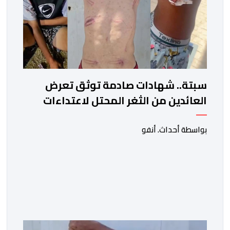
سبتة.. شهادات صادمة توثق تعرض
العائدين من الثغر المحتل لاعتداءات
جسيمة من قبل الحرس المدني
الاسباني
بواسطة أحداث. أنفو