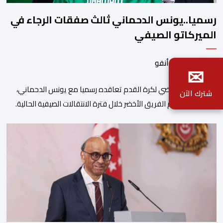
رسميا..يونس الدحماني ثالث صفقات الرجاء في
الميركاتو الصيفي
بواسطة أحداث.أنفو
✉
أعلن الرجاء الرياضي لكرة القدم تعاقده رسميا مع يونس الدحماني،
شترك الآن
لتعزيز خط هجوم الفريق الأخضر خلال فترة الانتقالات الصيفية الحالية. ​
ويمتد العقد الذي يربط الدحماني بالنسور لعدة سنوات حتى عام 2030،
حيث يعول عليه الطاقم التقني للرجاء لتقديم الإضافة المرجوة في
المسابقات المحلية والقارية المقبلة. ​وجاء هذا التعاقد بعد أداء لافت
قدمه اللاعب برفقة اتحاد […]