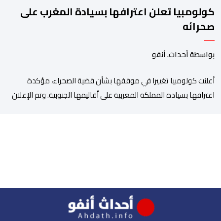
كولومبيا تعلن اعترافها بسيادة المغرب على
صحرائه
بواسطة أحداث. أنفو
أعلنت كولومبيا تغييرا في موقفها بشأن قضية الصحراء، مؤكدة
اعترافها بسيادة المملكة المغربية على أقاليمها الجنوبية. وتم الإعلان
عن هذا الموقف الجديد، أمس الجمعة، خلال لقاء بين وزير الشؤون
الخارجية والتعاون الافريقي والمغاربة المقيمين بالخارج، ناصر بوريطة،
ونائب رئيس جمهورية كولومبيا، خوسيه مانويل ريستريبو، بحضور وزير
العلاقات الخارجية عمر بولا إسكوبار. وبهذه المناسبة، أكد السيد […]