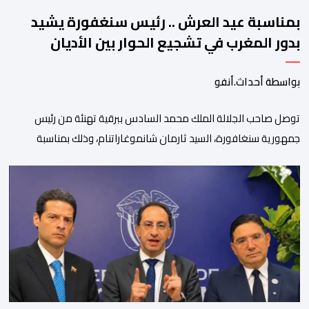
بمناسبة عيد العرش .. رئيس سنغفورة يشيد
بدور المغرب في تشجيع الحوار بين الأديان
بواسطة أحداث.أنفو
توصل صاحب الجلالة الملك محمد السادس ببرقية تهنئة من رئيس
جمهورية سنغافورة، السيد ثارمان شانموغاراتنام، وذلك بمناسبة
الذكرى السابعة والعشرين لتربع جلالته على عرش أسلافه المنعمين.
وأعرب السيد شانموغاراتنام، في هذه البرقية، باسم الشعب
السنغافوري، عن أحر تهانئه وأطيب متمنياته بموفور الصحة ومزيد من
التوفيق لجلالة الملك، وللشعب المغربي بمزيد من السلام والازدهار.
وأشاد الرئيس […]