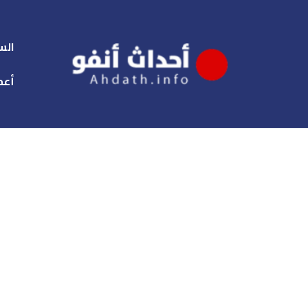
الس
أعم