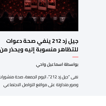
جيل زد 212 ينفي صحة دعوات
للتظاهر منسوبة إليه ويحذر من
منشورات مفبركة
بواسطة اسماعيل واحي
نفى “جيل زد 212”، اليوم الجمعة، صحة منشورا
وصور متداولة على مواقع التواصل الاجتماعي
تزعم دعوته إلى تنظيم مظاهرة أو تحديد موعد
للنزول إلى الشارع، مؤكداً أنها “مفبركة” ولا تمت