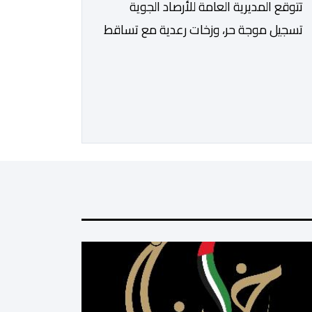
تتوقع المديرية العامة للأرصاد الجوية
تسجيل موجة حر، وزخات رعدية مع تساقط
البرد وهبات رياح، ابتداء من اليوم الجمعة
إلى غاية يوم الأحد بعدد من مناطق
المملكة. وأوضحت المديرية، في نشرة
إنذارية محينة من مستوى يقظة
“برتقالي”، أنه من المرتقب تسجيل موجة
حر، من اليوم الجمعة إلى غاية يوم الأحد،
مع درجات حرارة تتراوح ما […]