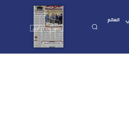
ي
العالم
تصفح عدد 22 أبريل