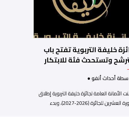
ئزة خليفة التربوية تفتح باب
ترشح وتستحدث فئة للابتكار
لذكاء الاصطناعي
سطة أحداث أنفو ●
نت الأمانة العامة لجائزة خليفة التربوية إطلاق
الدورة العشرين للجائزة (2026-2027)، وبدء
قبال طلبات الترشح إلكترونياً اعتباراً من اليوم
وحتى 31 دجنبر 2026. وقال بلاغ صحافي إن هذه