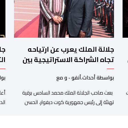
جلالة الملك يعرب عن ارتياحه
جا
تجاه الشراكة الاستراتيجية بين
ال
المغرب والكوت ديفوار
وا
بواسطة أحداث.أنفو - و مع
بوا
ت
بعث صاحب الجلالة الملك محمد السادس برقية
أعل
تهنئة إلى رئيس جمهورية كوت ديفوار، الحسن
درامان واتارا، وذلك بمناسبة العيد الوطني لبلاده.
است
وأعرب جلالة الملك، في هذه البرقية، عن تهانئه