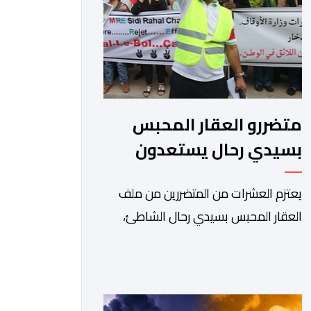
متضررو العقار المحبس
بسيدي رحال يستعدون
للاحتجاج أمام وزارة
يعتزم العشرات من المتضررين من ملف
الأوقاف
العقار المحبس بسيدي رحال الشاطئ،
المنضوين تحت لواء “جمعية المهاجر
للتنمية ومساندة مغاربة العالم” إلى جانب
جمعيات محلية أخرى، تنظيم وقفة
احتجاجية سلمية أمام الملحقة الإدارية