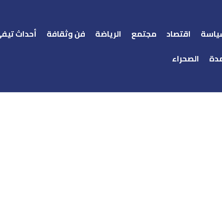
ياسة
اقتصاد
مجتمع
الرياضة
فن وثقافة
أحداث تيف
دة
الصحراء