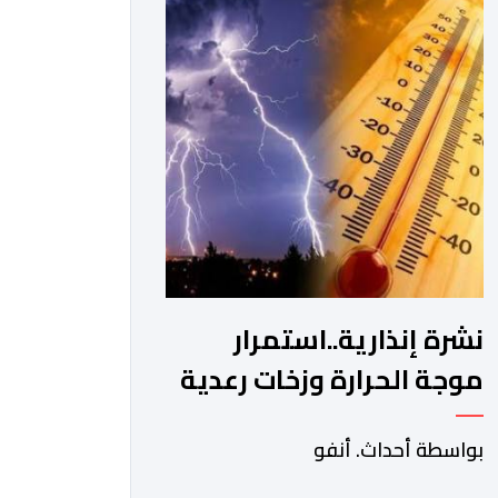
لوزارة الأوقاف والشؤون الإسلامية بحي
حسان بالرباط، وذلك للمطالبة بتسوية هذا
الملف الذي ظل عالقا لسنوات طويلة وأثار
استياء واسعا في صفوف أبناء […]
نشرة إنذارية..استمرار
موجة الحرارة وزخات رعدية
من اليوم الجمعة إلى الأحد
بواسطة أحداث. أنفو