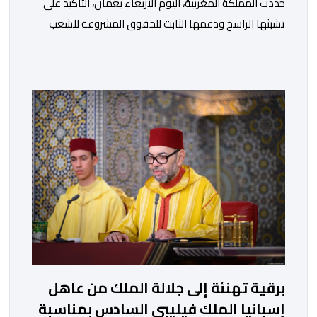
جددت المملكة المغربية، اليوم الأربعاء بعمان، التأكيد على
تشبثها الراسخ ودعمها الثابت للحقوق المشروعة للشعب
الفلسطيني الشقيق في نيل حريته وإقامة دولته المستقلة
على حدود الرابع من يونيو 1967 وعاصمتها القدس
الشريف، واقتناعها بفضائل الحوار والتفاوض كسبيل وحيد
لحل الصراع الفلسطيني- الإسرائيلي، بعيدا عن أعمال العنف
والتطرف والتصرفات أحادية الجانب، وكذا انخراطها التام في
كل […]
برقية تهنئة إلى جلالة الملك من عاهل
إسبانيا الملك فيليبي السادس بمناسبة