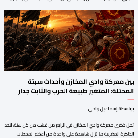
وممارسة الإرشاد السياحي بدون رخصة. وكان المشتبه فيه قد عرّض
سائحين أجنبيين للابتزاز بالمدينة العتيقة بمراكش، وطالبهما بمبلغ مالي
غير مستحق بدعوى ممارسة نشاط مرتبط بالإرشاد السياحي بدون
رخصة، وهي الأفعال الإجرامية التي […]
بين معركة وادي المخازن وأحداث سبتة
المحتلة: المتغير طبيعة الحرب والثابت جدار
الصد الوطني
بواسطة إسماعيل واحي
تحل ذكرى معركة وادي المخازن في الرابع من غشت من كل سنة، لتجد
الذاكرة المغربية ما تزال شاهدة على واحدة من أعظم المحطات