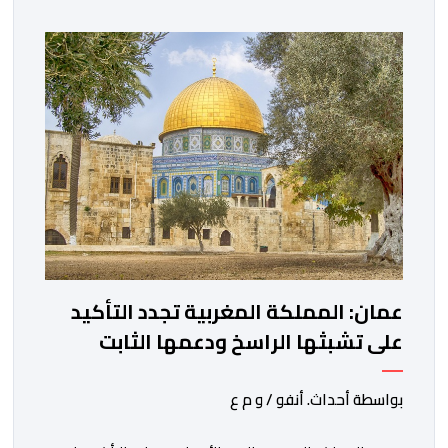
عمان: المملكة المغربية تجدد التأكيد
على تشبثها الراسخ ودعمها الثابت
للحقوق المشروعة للشعب الفلسطيني
الشقيق
بواسطة أحداث. أنفو / و م ع