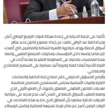
تأكيدا على الرغبة الحركية في إعادة هيكلة قنوات التوزيع الوطني أعلن
وزير الداخلية عبد الوافي لفتيت عن إعداد مشروع قانون جديد ينظم
أسواق الجملة بهدف مواجهة ظاهرة الشناقة والمضاربين التي أصبحت
تثير نقاشا واسعا داخل المؤسسات ومكونات المجتمع المغربي واصفا
هذه الممارسات بالدخيلة على المنظومة التقليدية بعدما أخذت في
الآونة الأخيرة أبعادا لافتة وقوية أثرت مباشرة على الاستقرار الاقتصادي
والاجتماعي.
وأوضح المسؤول الحكومي خلال اجتماع لجنة الداخلية والجماعات
الترابية والبنيات الأساسية بمجلس المستشارين المخصص لمناقشة
تعديلات القانون التنظيمي المتعلق بالجهات أن التصور الأولي الذي
وضعه المغرب لأسواق الجملة في المدن أثبت عدم قدرته على مواكبة
التحولات الحالية معترفا بأن المنطق الذي تدار به هذه الفضاءات في
الوقت الراهن أصبح غير صالح نتيجة تشجيعه للمضاربة وتناسل الوسطاء.