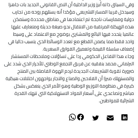
وفي السياق ذاته أبرز وزير الداخلية أن النص القانوني الجديد بات جاهزا
وسيدخل قريبا المسار التشريعي مؤكدا أنه يستلهم روحه من تجارب
دولية وممارسات ناجحة تم اعتمادها في مناطق محددة وستمكن
هذه الهيكلة المرتقبة من الانتقال نحو صيغة حديثة ومتعارف عليها
عالميا يتحدد فيها البائع والمشتري بوضوح مع الاعتماد على وسيط
واحد فقط مما يضمن القطع مع تعدد الوسائط الذي يتسبب حاليا في
إضعاف سلسلة القيمة وتعميق الفوارق السعرية.
وجاء هذا التفاعل الحكومي ردا على تساؤلات وملاحظات المستشار
البرلماني محمد بنفقيه عن فريق التجمع الوطني للأحرار الذي شدد على
ضرورة تقوية التشريعات الجديدة لردم الهوة الفاصلة بين المنتج
والمستهلك مبرزا أن الفلاحين والصناع والتجار يواجهون اختلالات هيكلية
كبيرة في منظومة التوزيع الوطنية وهو الأمر الذي ينعكس بشكل
مباشر وتصاعدي على أسعار المواد الاستهلاكية التي تنهك القدرة
الشرائية للمواطنين.