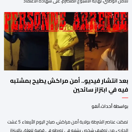
للأمن الوطني، نهاية الأسبوع المنصرم، على شهادة الاعتماد
والمطابقة والجودة بالمعيار الدولي “ISO/CEI 17025″، وذلك في
مختلف التخصصات والخبرات الشرعية، بما فيها فروع البيولوجيا والكيمياء،
وتدقيق وفحص الوثائق، والحرائق والمتفجرات، وكذا الآثار الرقمية
والمخدرات والمواد السمومية.وكانت المنظمة الأمريكية للاعتماد
والتقييس ″The ANSI National Accreditation Board″، المختصة […]
بعد انتشار فيديو.. أمن مراكش يطيح بمشتبه
فيه في ابتزاز سائحين
بواسطة أحداث.أنفو
تمكنت عناصر الشرطة بولاية أمن مراكش، صباح اليوم الأربعاء 5 غشت
الجاري، من توقيف شخص يشتبه في تورطه في قضية تتعلق بالابتزاز