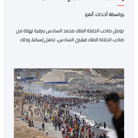
عيد العرش المجيد
بواسطة أحداث. أنفو
توصل صاحب الجلالة الملك محمد السادس ببرقية تهنئة من
صاحب الجلالة الملك فيليبي السادس، عاهل إسبانيا، وذلك
بمناسبة الذكرى السابعة والعشرين لتربع جلالته على عرش
أسلافه المنعمين. وأعرب العاهل الإسباني، في هذه البرقية،
باسمه الخاص وباسم الحكومة والشعب الإسبانيين، عن أحر
تهانيه وأطيب تمنياته بالسعادة والصحة لشقيقه جلالة
الملك، وبالمزيد من الازدهار والرفاه للشعب المغربي. […]