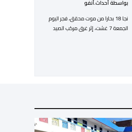
بواسطة أحداث.أنفو
نجا 18 بحارا من موت محقق، فجر اليوم
الجمعة 7 غشت، إثر غرق مركب الصيد
الساحلي المخصص لصيد السردين، قبالة
سواحل مدينة الداخلة. ووفق المعطيات
المتوفرة، فإن الحادث وقع بعدما تسربت
كميات كبيرة من المياه إلى داخل المركب
أثناء مزاولته نشاط الصيد البحري، قبل أن
تتفاقم الوضعية وينتهي الأمر بغرقه، ما
استنفر عدداً من مراكب […]