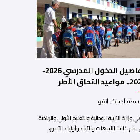
تفاصيل الدخول المدرسي 2026-
2027.. مواعيد التحاق الأطر
لتلاميذ بالمؤسسات التعليمية
سطة أحداث. أنفو
ي وزارة التربیة الوطنیة والتعلیم الأولي والریاضة
ة من أبرزالتظاهرات التراثية بالمغرب، والتي تستقطب سنويا عشاق
 علم كافة الأمھات والآباء وأولیاء الأمور،
تلمیذات والتلامیذ، والأطر الإداریة والتربویة وإلى