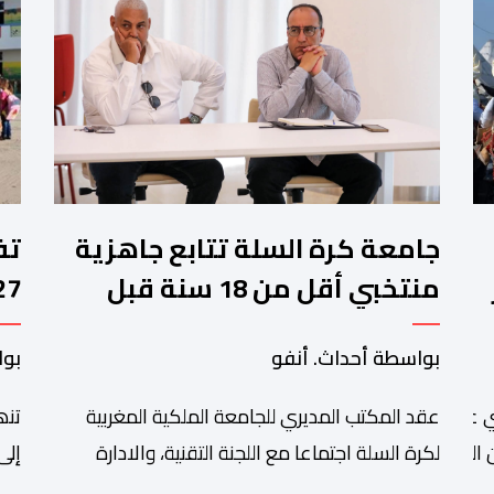
جامعة كرة السلة تتابع جاهزية
منتخبي أقل من 18 سنة قبل
كأس إفريقيا
وا
بواسطة أحداث. أنفو
بوا
عقد المكتب المديري للجامعة الملكية المغربية
تنھ
 عبد الله أمغار،تواصلت عملية إحصاء السربات المشاركة في واحد
التبوريدة،
لكرة السلة اجتماعا مع اللجنة التقنية، والادارة
إلى
التقنية الوطنية خصص لتقييم حصيلة عمل الأشهر
وال