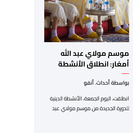
في بلاغ، أن أطر […]
موسم مولاي عبد الله
أمغار: انطلاق الأنشطة
الدينية في أجواء من
بواسطة أحداث. أنفو
الخشوع الروحي
انطلقت، اليوم الجمعة، الأنشطة الدينية
للدورة الجديدة من موسم مولاي عبد
الله أمغار، برئاسة والي جهة الدار البيضاء-
سطات، وعامل إقليم الجديدة، ورئيس