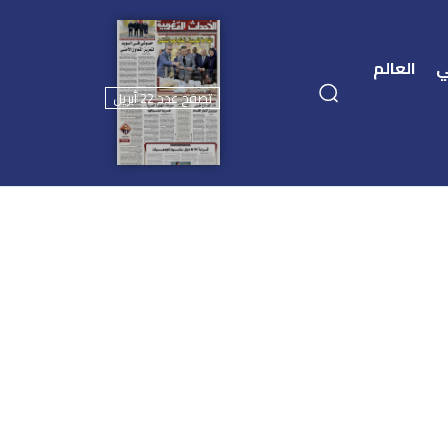
ي
العالم
تصفح عدد 22 أبريل