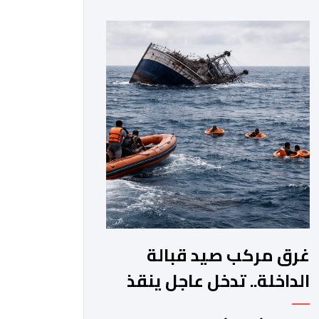
جماعة مولاي عبد الله، ورئيس المجلس
الإقليمي للجديدة، ورئيس المجلس
العلمي المحلي للجديدة، وذلك بحضور
شخصيات مدنية وعسكرية ودينية. وجرت
مراسيم افتتاح فعاليات الموسم بالخيمة
الرسمية، حيث أُلقيت كلمات كل من رئيس
المجلس […]
غرق مركب صيد قبالة
الداخلة.. تدخل عاجل ينقذ
18 بحارا من الموت