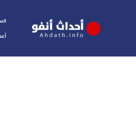
الس
أعم