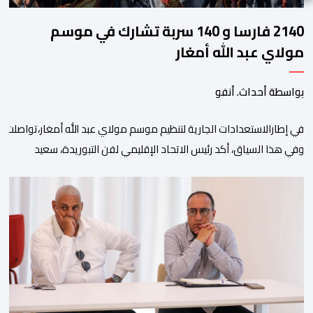
2140 فارسا و 140 سربة تشارك في موسم
مولاي عبد الله أمغار
بواسطة أحداث. أنفو
في إطارالاستعدادات الجارية لتنظيم موسم مولاي عبد الله أمغار،تواصلت 
وفي هذا السياق، أكد رئيس الاتحاد الإقليمي لفن التبوريدة، سعيد
ولم تخل هذه الدورة من مؤشرات إيجابية على مستوى تنوعالمشاركة، حيث 
وتبرز هذه الأرقام الحجم الكبير الذي باتت تعرفه تظاهرةالتبوريدة خلال 
ومن المرتقب أن تعرف فعاليات الموسم إقبالا جماهيريا
واسعا،في ظل الشغف الكبير الذي يحظى به فن التبوريدة، باعتبارهأحد أبرز م