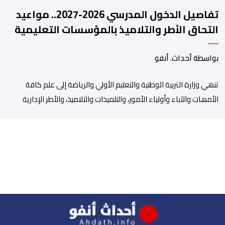
تفاصيل الدخول المدرسي 2026-2027.. مواعيد
التحاق الأطر والتلاميذ بالمؤسسات التعليمية
بواسطة أحداث. أنفو
تنھي وزارة التربیة الوطنیة والتعلیم الأولي والریاضة إلى علم كافة
الأمھات والآباء وأولیاء الأمور، والتلمیذات والتلامیذ، والأطر الإداریة
والتربویة وإلى الرأي العام الوطني، أن الدخول المدرسي لسنة 2026-
2027 سیتم في موعده الرسمي المحدد سلفا طبقا لمقتضیات المقرر
الوزاري رقم 047.26 الصادر بتاریخ 3 یولیوز 2026 بشأن تنظیم السنة
الدراسیة. وأوضحت الوزارة، في بلاغ، أن أطر […]