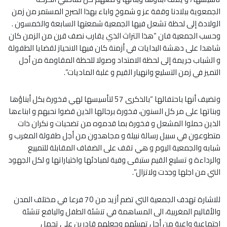
الجمعوية ببلادنا وقفة عز و شموخ واباء بهذا الصرح المستمر من زمن
الولادة إلى لحظة تشعل فيها الجمعية شمعتها السابعة والخمسون .
وحسب الجمعية فان “هذا التراث الذي يقارب نصف قرن من الزمن كان
شاهدا على دهشة البدايات في أزمنة كان فيها الانحياز لقضايا الطفولة
و الشباب جريمة إلى لحظة الامتداد وصولا للحظة المقاومة من أجل
التميز في زمن التسليع وانهيار القيم و غلبة الماديات”.
وتضيف أنها باحتفالها “بالذكرى 57 لتأسيسها لهي فخورة بكل أبناؤها
وبناتها على مر كل السنون، فخورة برجالها الذين قضوا نحبهم و ابناءها
الذين حملوا المشعل و فخورة بما قدموه من تضحيات و نكران ذات
متطوعون في سبيل رسالة نبيلة و مجاهدون من أجل طفولة المغرب و
شبابه والجمعية اليوم و هي تقف على الضفاف المقابلة للتمييع
والرداءة و تسليع القيم ستبقى وفية لمبادئها واختياراتها و لكل الجهود
التي من اجلها وجدت ولاتزال”.
للاشارة تهدف الجمعية التي تضم أزيد من 70 فرعا في مختلف المدن
والأقاليم المغربية، الى المساهمة في تنشئة الطفل واليافع تنشئة
اجتماعية واعية من أجل تهييئهم وجعلهم قادرين على تحمل