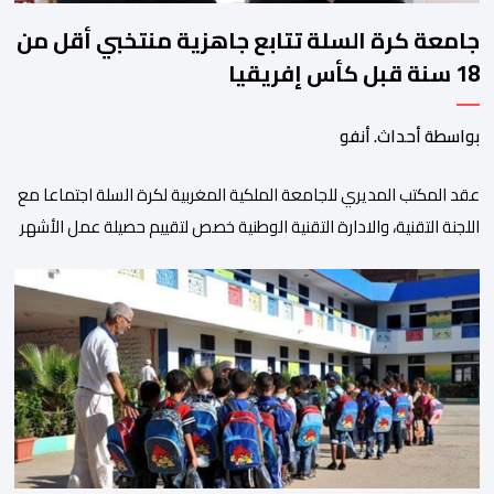
جامعة كرة السلة تتابع جاهزية منتخبي أقل من
18 سنة قبل كأس إفريقيا
بواسطة أحداث. أنفو
عقد المكتب المديري للجامعة الملكية المغربية لكرة السلة اجتماعا مع
اللجنة التقنية، والادارة التقنية الوطنية خصص لتقييم حصيلة عمل الأشهر
الثلاثة الماضية، والوقوف على مختلف المحطات التي شهدتها
المنتخبات الوطنية خلال الفترة الأخيرة. وشهد الاجتماع تقديم عرض
مفصل حول مشاركة المنتخبين الوطنيين لأقل من 18 سنة، إناثا وذكورا،
من طرف اللجنة التقنية التي واكبت كل […]