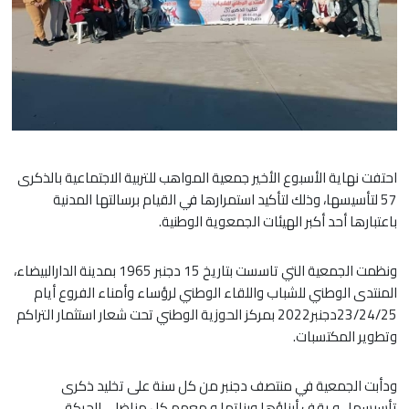
احتفت نهاية الأسبوع الأخير جمعية المواهب للتربية الاجتماعية بالذكرى
57 لتأسيسها، وذلك لتأكيد استمرارها في القيام برسالتها المدنية
باعتبارها أحد أكبر الهيئات الجمعوية الوطنية.
ونظمت الجمعية التي تاسست بتاريخ 15 دجنبر 1965 بمدينة الدارالبيضاء،
المنتدى الوطني للشباب واللقاء الوطني لرؤساء وأمناء الفروع أيام
23/24/25دجنبر2022 بمركز الحوزية الوطني تحت شعار استثمار التراكم
وتطوير المكتسبات.
ودأبت الجمعية في منتصف دجنبر من كل سنة على تخليد ذكرى
تأسيسها ، و يقف أبناؤها وبناتها و معهم كل مناضلي الحركة