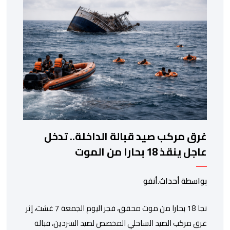
ودينية. وجرت مراسيم افتتاح فعاليات الموسم بالخيمة
الرسمية، حيث أُلقيت كلمات كل من رئيس المجلس […]
غرق مركب صيد قبالة الداخلة.. تدخل
عاجل ينقذ 18 بحارا من الموت
بواسطة أحداث.أنفو
نجا 18 بحارا من موت محقق، فجر اليوم الجمعة 7 غشت، إثر
غرق مركب الصيد الساحلي المخصص لصيد السردين، قبالة