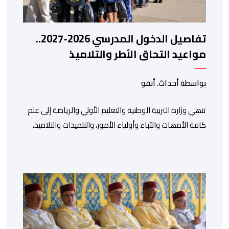
تفاصيل الدخول المدرسي 2026-2027..
مواعيد التحاق الأطر والتلاميذ
بالمؤسسات التعليمية
بواسطة أحداث. أنفو
تنھي وزارة التربیة الوطنیة والتعلیم الأولي والریاضة إلى علم
كافة الأمھات والآباء وأولیاء الأمور، والتلمیذات والتلامیذ،
والأطر الإداریة والتربویة وإلى الرأي العام الوطني، أن الدخول
المدرسي لسنة 2026-2027 سیتم في موعده الرسمي
المحدد سلفا طبقا لمقتضیات المقرر الوزاري رقم 047.26
الصادر بتاریخ 3 یولیوز 2026 بشأن تنظیم السنة الدراسیة.
وأوضحت الوزارة، في بلاغ، أن أطر […]