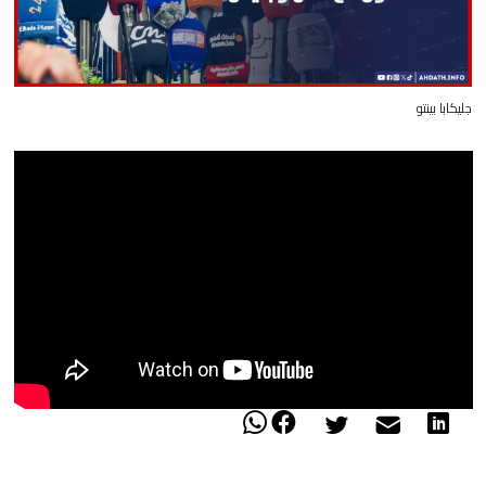
جليكابا بينتو