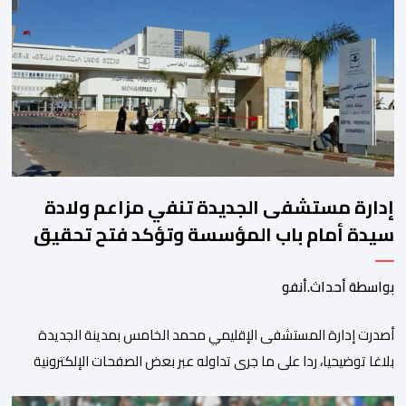
المعاملات الفورية بنسبة 1 في المائة إلى 4285,69 دولارا للأوقية،
مسجلا أعلى مستوى له منذ 18 يونيو الماضي، فيما ارتفعت العقود
الأمريكية الآجلة […]
إدارة مستشفى الجديدة تنفي مزاعم ولادة
سيدة أمام باب المؤسسة وتؤكد فتح تحقيق
بواسطة أحداث.أنفو
أصدرت إدارة المستشفى الإقليمي محمد الخامس بمدينة الجديدة
بلاغا توضيحيا، ردا على ما جرى تداوله عبر بعض الصفحات الإلكترونية
ومنصات التواصل الاجتماعي بشأن مزاعم تفيد بأن سيدة حامل وضعت