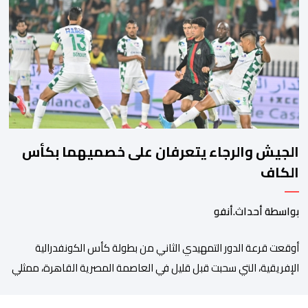
مولودها أمام الباب الرئيسي للمستشفى بسبب رفض استقبالها أو
التكفل بها. وأكدت إدارة المستشفى أن السيدة المعنية حضرت إلى
مصلحة الولادة، حيث تم استقبالها وتسجيلها وإخضاعها […]
الجيش والرجاء يتعرفان على خصميهما بكأس
الكاف
بواسطة أحداث.أنفو
أوقعت قرعة الدور التمهيدي الثاني من بطولة كأس الكونفدرالية
الإفريقية، التي سحبت قبل قليل في العاصمة المصرية القاهرة، ممثلي
كرة القدم المغربية الرجاء الرياضي والجيش الملكي في مواجهات
مرتقبة أمام أندية غرب ووسط القارة. ​وسيكون نادي الرجاء الرياضي