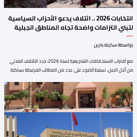
انتخابات 2026 .. ائتلاف يدعو الأحزاب السياسية
لتبني التزامات واضحة تجاه المناطق الجبلية
بواسطة سكينة بنزين
مع اقتراب الاستحقاقات التشريعية لسنة 2026، جدد الائتلاف المدني
من أجل الجبل، تسليط الضوء على عدد من المطالب المرتبطة بساكنة
المناطق الجبلية. وفي هذا السياق، أطلق الائتلاف مذكرة مطلبية، دعا
فيها الأحزاب السياسية، إلى ادراج 10 التزامات ضمن برامجها الانتخابية
المنتظرة، في إطار تعاقد سياسي مع المناطق الجبلية والانتقال من
الوعود الانتخابية إلى التزامات عملية […]