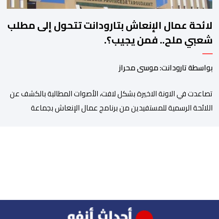
لائحة عمال الإنعاش بتارودانت تتحول إلى مطلب
شعبي ملح.. فمن يجيب؟.
بواسطة تارودانت: موسى محراز
تصاعدت في الاونة الاخيرة بشكل لافت، الأصوات المطالبة بالكشف عن
اللائحة الرسمية للمستفيدين من برنامج عمال الإنعاش بجماعة
تارودانت، بعد أن تحول الملف إلى واحد من أكثر المواضيع إثارة للنقاش
داخل المدينة وعلى منصات التواصل الاجتماعي، وسط دعوات متزايدة
إلى اعتماد مبدأ الشفافية وربط المسؤولية بالمحاسبة. فبعد خروج عبد
الكبير بن طوطو، ثم شخص اخر […]