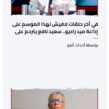
في آخر حلقات لافيش لهذا الموسم على
إذاعة ميد راديو.. سعيد نافع يترحم على
الفقيد الكاتب والصحفي جمال زايد
بواسطة أحداث. أنفو