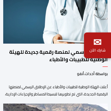
✉
شترك الآن
الإطلاق الرسمي لمنصة رقمية جديدة للهيئة
الوطنية للطبيبات والأطباء
بواسطة أحداث.أنفو
أعلنت الهيئة الوطنية للطبيبات والأطباء عن الإطلاق الرسمي لمنصتها
الرقمية الجديدة، التي تم تطويرها لتبسيط المساطر والإجراءات الإدارية،
وتحسين جودة الخدمات المقدمة للأطباء، وتعزيز التواصل بين الأطباء
والمجالس الجهوية للهيئة إلى جانب الهيئة الوطنية. وذكر بلاغ للهيئة أن