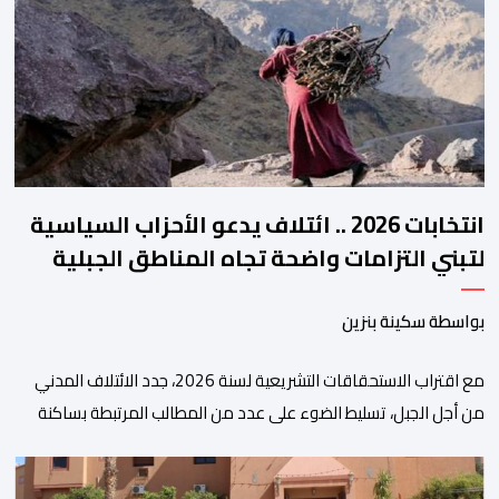
هذه المنصة، التي تم إطلاقها في إطار استراتيجيتها الرامية إلى التحديث
والتحول الرقمي، تشكل خطوة مهمة في […]
انتخابات 2026 .. ائتلاف يدعو الأحزاب السياسية
لتبني التزامات واضحة تجاه المناطق الجبلية
بواسطة سكينة بنزين
مع اقتراب الاستحقاقات التشريعية لسنة 2026، جدد الائتلاف المدني
من أجل الجبل، تسليط الضوء على عدد من المطالب المرتبطة بساكنة
المناطق الجبلية. وفي هذا السياق، أطلق الائتلاف مذكرة مطلبية، دعا
فيها الأحزاب السياسية، إلى ادراج 10 التزامات ضمن برامجها الانتخابية