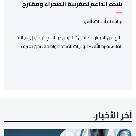
بلاده الداعم لمغربية الصحراء ومقترح
الحكم الذاتي
بواسطة أحداث. أنفو
بلاغ من الديوان الملكي ” الرئيس دونالد ج. ترامب إلى جلالة
الملك، نصره الله : « الولايات المتحدة واضحة : نحن نعترف
بسيادة المغرب على الصحراء الغربية، وندعم المقترح
المغربي للحكم الذاتي الجاد، وذي المصداقية والواقعي
باعتباره الأساس الوحيد للتوصل إلى حل». بمناسبة الذكرى
ال 27 لعيد العرش المجيد، توصل صاحب الجلالة الملك محمد
السادس، […]
آخر الأخبار