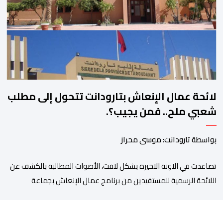
المنتظرة، في إطار تعاقد سياسي مع المناطق الجبلية والانتقال من
الوعود الانتخابية إلى التزامات عملية […]
لائحة عمال الإنعاش بتارودانت تتحول إلى مطلب
شعبي ملح.. فمن يجيب؟.
بواسطة تارودانت: موسى محراز
تصاعدت في الاونة الاخيرة بشكل لافت، الأصوات المطالبة بالكشف عن
اللائحة الرسمية للمستفيدين من برنامج عمال الإنعاش بجماعة
تارودانت، بعد أن تحول الملف إلى واحد من أكثر المواضيع إثارة للنقاش
داخل المدينة وعلى منصات التواصل الاجتماعي، وسط دعوات متزايدة