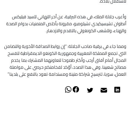
لاستقلال بلاده.
وأعرب جلالة الملك، في هذه البرقية، عن أحر التهاني للسيد فيليكس
أنطوان تشيسيكيدي تشيلومبو، مقرونة بأخلص المتمنيات بدوام الصحة
والهناء، وللشعب الكونغولي بالتقدم والازدهار.
ومما جاء في برقية صاحب الجلالة: “إن روابط الصداقة الأخوية والتضامن
التي تجمع المملكة المغربية وجمهورية الكونغو الديمقراطية لتفسح
المجال أمام آفاق أرحب وأكثر طموحا لتعاونهما المشترك بما يخدم
مصالح شعبينا. وفي هذا الصدد، أؤكد لفخامتكم حرصي على مواصلة
العمل، سويا، لترسيخ شراكة متينة ومستدامة تعود بالنفع على بلدينا”