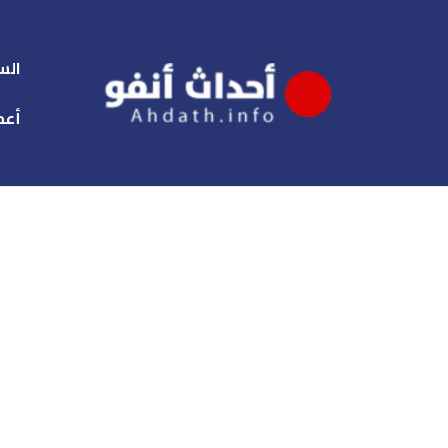
الس
أعم