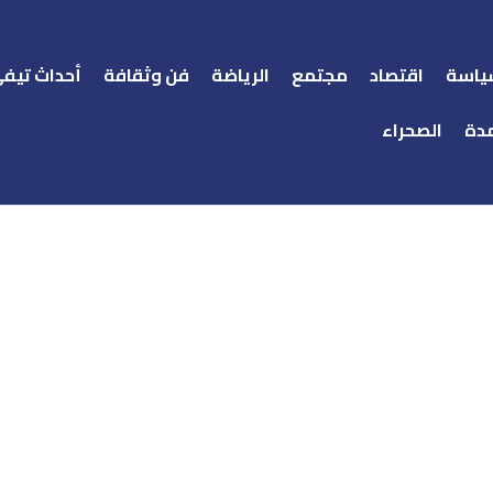
ياسة
اقتصاد
مجتمع
الرياضة
فن وثقافة
أحداث تيف
دة
الصحراء