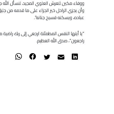
ووفاء مكين للعرش العلوي المجيد، لنسأل الله ج
وأن يجزي الراحل خير الجزاء على ما قدمه من جلي
عباده، ويسكنه فسيح جنانه”.
“يا أيتها النفس المطمئنة ارجعي إلى ربك راضية مر
راجعون”، صدق الله العظيم.