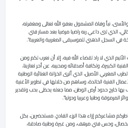
ر والأسى، نبأ وفاة المشمول بعفو الله تعالى ومغفرته،
كالي، الذي لبى داعي ربه راضيا مرضيا بعد مسار فني
 في السجل الذهبي للموسيقى المغربية والعربية”.
لأليم الذي لا راد لقضاء الله فيه، إلا أن نعرب لكم ومن
لفنية الكبيرة، ولكافة أصدقائه ومحبيه، عن أحر تعازينا،
 المغربي الأصيل، الذي أثرى الخزانة الغنائية الوطنية
عمال الفنية الخالدة، وساهم من خلالها في تطوير الأغنية
عريف بها خارج حدود أرض الوطن، مما جعله يحظى بحب وتقدير
ز المرموقة وطنيا وعربيا ودوليا”.
اطركم مشاعركم إزاء هذا الرزء الفادح، مستحضرين، بكل
د الخصال، وحس فني مرهف، ومن غيرة وطنية صادقة،