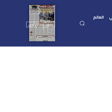
ي
العالم
تصفح عدد 22 أبريل