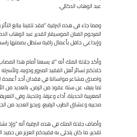
عبد الوهاب الدكالي.
ومما جاء في هذه البرقية “فقد تلقينا ببالغ التأث
المرحوم الفنان الموسيقار القدير عبد الوهاب الد
وإبداعي حافل بأعمال راقية ستظل بصمتها راسخة
وأكد جلالة الملك أنه “لا يسعنا أمام هذا المصاب ا
خلالكم لسائر أهل الفقيد المبرور وذويه، ولأسرته ا
واصدق مشاعر مواساتنا في فقدان أحد أعمدة الطرب
لما ينيف عن ستة عقود من الزمن، بالعديد من الأ
المغربية الحديثة، أداء وعزفا، وتلحينا، وفي الت
محبيه وعشاق الطرب الرفيع، ويحرز العديد من الجوائ
وأضاف جلالة الملك في هذه البرقية أنه “وإذ نش
تقدير، ما كان يتحلى به فقيدكم العزيز من حمي