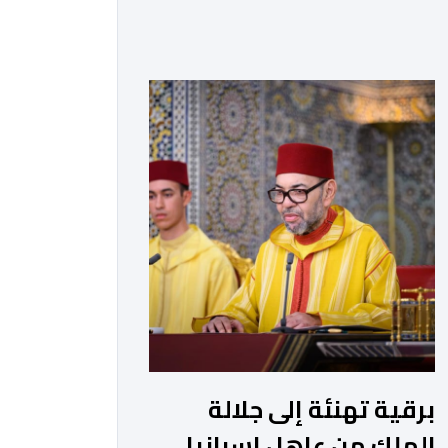
ديفوار، الحسن درامان واتارا، وذلك بمناسبة
العيد الوطني لبلاده. وأعرب جلالة الملك،
في هذه البرقية، عن تهانئه الحارة للسيد
واتارا، مقرونة بأصدق متمنيات جلالته
بموصول التقدم والازدهار للشعب
الإيفواري. ومما جاء في برقية جلالة
الملك “لقد تمكنت المملكة المغربية
وجمهورية كوت ديفوار، بحكم […]
برقية تهنئة إلى جلالة
الملك من عاهل إسبانيا