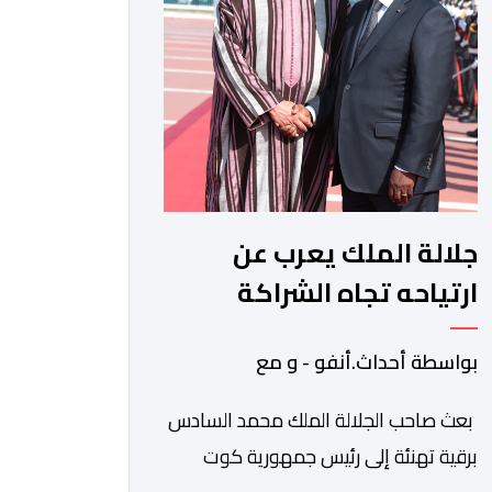
وشعبها للمغرب وللشعب المغربي. وقال
الرئيس الفرنسي “لا يساورني أي شك في
أن […]
جلالة الملك يعرب عن
ارتياحه تجاه الشراكة
الاستراتيجية بين المغرب
بواسطة أحداث.أنفو - و مع
والكوت ديفوار
بعث صاحب الجلالة الملك محمد السادس
برقية تهنئة إلى رئيس جمهورية كوت