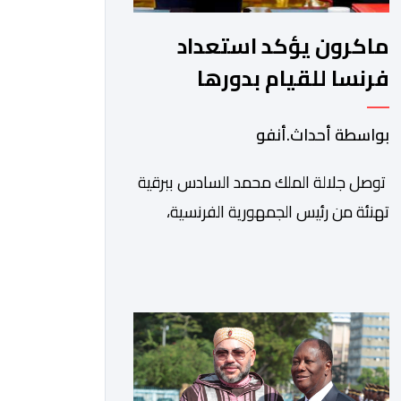
ماكرون يؤكد استعداد
فرنسا للقيام بدورها
الكامل في ملف الصحراء
بواسطة أحداث.أنفو
توصل جلالة الملك محمد السادس ببرقية
تهنئة من رئيس الجمهورية الفرنسية،
إيمانويل ماكرون، وذلك بمناسبة الذكرى
السابعة والعشرين لتربعه على العرش،
حيث أعرب فيها عن تمنياته لجلالة الملك
بالصحة والسعادة والتوفيق، مجددا
التعبير لجلالته عن مشاعر الصداقة
العميقة والمتينة التي تكنها فرنسا