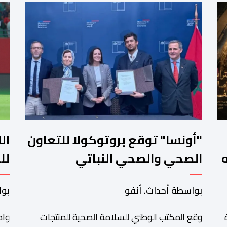
"أونسا" توقع بروتوكولا للتعاون
ال
الصحي والصحي النباتي
لل
بسانتياغو مع دائرة الزراعة
"ا
بواسطة أحداث. أنفو
بوا
وتربية المواشي
وقع المكتب الوطني للسلامة الصحية للمنتجات
واص