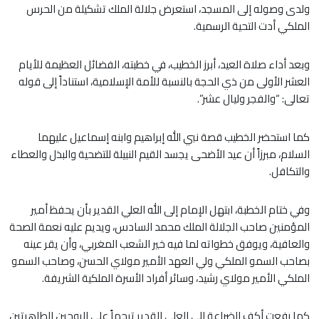
ولدى وصوله إلى المسجد، استعرض جلالة الملك تشكيلة من الحرس
الملكي أدت التحية الرسمية.
وبعد أداء صلاة العيد، أبرز الخطيب، في خطبته، الفضائل العظيمة للأيام
العشر الأولى من ذي الحجة بالنسبة للأمة الإسلامية، استناداً إلى قوله
تعالى: “والفجر وليال عشر”.
كما استحضر الخطيب قصة نبي الله إبراهيم وابنه إسماعيل عليهما
السلام، مبرزاً أن عيد الأضحى يجسد القيم النبيلة للتضحية والبذل والعطاء
والتكافل.
وفي ختام الخطبة، ابتهل الإمام إلى الله العلي القدير بأن يحفظ أمير
المؤمنين صاحب الجلالة الملك محمد السادس، ويديم عليه نعمة الصحة
والعافية، ويوفق خطواته لما فيه خير الشعب المغربي، وأن يقر عينه
بصاحب السمو الملكي ولي العهد الأمير مولاي الحسن، وصاحب السمو
الملكي الأمير مولاي رشيد، وسائر أفراد الأسرة الملكية الشريفة.
كما رفعت أكف الضراعة إلى العلي القدير ترحماً على الروحين الطاهرتين