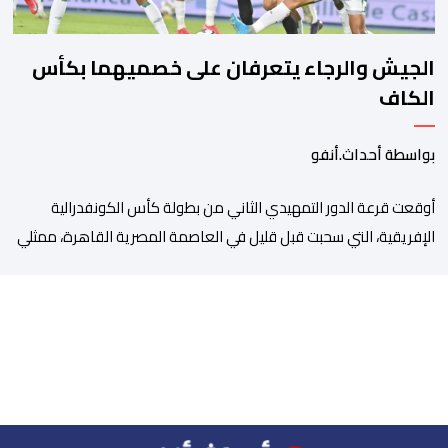
الجيش والرجاء يتعرفان على خصميهما بكأس
الكاف
بواسطة أحداث.أنفو
أوقعت قرعة الدور التمهيدي الثاني من بطولة كأس الكونفدرالية
الإفريقية، التي سحبت قبل قليل في العاصمة المصرية القاهرة، ممثلي
كرة القدم المغربية الرجاء الرياضي والجيش الملكي في مواجهات
مرتقبة أمام أندية غرب ووسط القارة. ​وسيكون نادي الرجاء الرياضي
على موعد مع مواجهة المتأهل من المباراة التي تجمع بين إيل
كانيمي واريورز النيجيري ونادي أوديب ممثل […]