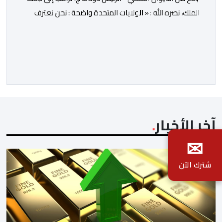
الملك، نصره الله : « الولايات المتحدة واضحة : نحن نعترف
بسيادة المغرب على الصحراء الغربية، وندعم المقترح
المغربي للحكم الذاتي الجاد، وذي المصداقية والواقعي
باعتباره الأساس الوحيد للتوصل إلى حل». بمناسبة الذكرى
ال 27 لعيد العرش المجيد، توصل صاحب الجلالة الملك محمد
السادس، […]
آخر الأخبار
✉
شترك الآن