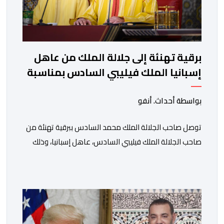
برقية تهنئة إلى جلالة الملك من عاهل
إسبانيا الملك فيليبي السادس بمناسبة
عيد العرش المجيد
بواسطة أحداث. أنفو
توصل صاحب الجلالة الملك محمد السادس ببرقية تهنئة من
صاحب الجلالة الملك فيليبي السادس، عاهل إسبانيا، وذلك
بمناسبة الذكرى السابعة والعشرين لتربع جلالته على عرش
أسلافه المنعمين. وأعرب العاهل الإسباني، في هذه البرقية،
باسمه الخاص وباسم الحكومة والشعب الإسبانيين، عن أحر
تهانيه وأطيب تمنياته بالسعادة والصحة لشقيقه جلالة
الملك، وبالمزيد من الازدهار والرفاه للشعب المغربي. […]