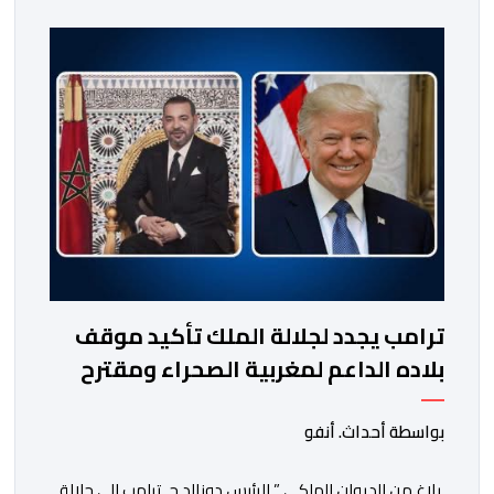
الجلالة الملك محمد السادس، نصره الله، والرئيس الأمريكي
دونالد ج. ترامب. ففي رسالة بتاريخ 2 يوليوز 2026، أبلغ
صاحب الجلالة الملك محمد […]
ترامب يجدد لجلالة الملك تأكيد موقف
بلاده الداعم لمغربية الصحراء ومقترح
الحكم الذاتي
بواسطة أحداث. أنفو
بلاغ من الديوان الملكي ” الرئيس دونالد ج. ترامب إلى جلالة