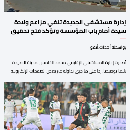
إدارة مستشفى الجديدة تنفي مزاعم ولادة
سيدة أمام باب المؤسسة وتؤكد فتح تحقيق
بواسطة أحداث.أنفو
أصدرت إدارة المستشفى الإقليمي محمد الخامس بمدينة الجديدة
بلاغا توضيحيا، ردا على ما جرى تداوله عبر بعض الصفحات الإلكترونية
ومنصات التواصل الاجتماعي بشأن مزاعم تفيد بأن سيدة حامل وضعت
مولودها أمام الباب الرئيسي للمستشفى بسبب رفض استقبالها أو
التكفل بها. وأكدت إدارة المستشفى أن السيدة المعنية حضرت إلى
مصلحة الولادة، حيث تم استقبالها وتسجيلها وإخضاعها […]