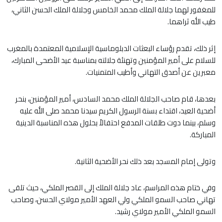
للمغفور لهما جلالة الملك محمد الخامس وجلالة الملك الحسن الثاني،
طيب الله ثراهما.
إثر ذلك، تقدم رؤساء البعثات الدبلوماسية الإسلامية المعتمدة بالمغرب
للسلام على أمير المؤمنين وتهنئة جلالته بمناسبة عيد الأضحى المبارك،
معبرين عن أصدق التهاني وأطيب المتمنيات.
بعدها، قام صاحب الجلالة الملك محمد السادس، أمير المؤمنين، بنحر
أضحية العيد، اقتداء بسنة الرسول الكريم سيدنا محمد صلى الله عليه
وسلم، بينما دوت طلقات المدفع احتفالاً بحلول هذه المناسبة الدينية
المباركة.
وتولى إمام المسجد بعد ذلك نحر الأضحية الثانية.
وفي ختام هذه المراسم، عاد جلالة الملك إلى القصر الملكي، حيث تلقى
تهاني صاحب السمو الملكي ولي العهد الأمير مولاي الحسن، وصاحب
السمو الملكي الأمير مولاي رشيد.