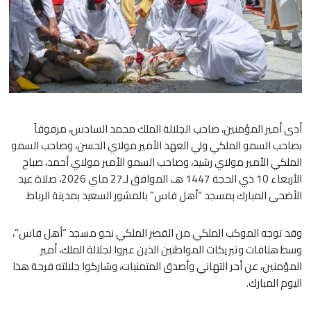
أدى أمير المؤمنين، صاحب الجلالة الملك محمد السادس، مرفوقاً
بصاحب السمو الملكي ولي العهد الأمير مولاي الحسن، وصاحب السمو
الملكي الأمير مولاي رشيد، وصاحب السمو الأمير مولاي أحمد، صباح
الأربعاء 10 ذي الحجة 1447 هـ، الموافق لـ27 ماي 2026، صلاة عيد
الأضحى المبارك بمسجد “أهل فاس” بالمشور السعيد بمدينة الرباط.
وقد توجه الموكب الملكي من القصر الملكي نحو مسجد “أهل فاس”،
وسط هتافات وتبريكات المواطنين الذين عبروا لجلالة الملك، أمير
المؤمنين، عن أحر التهاني وأصدق المتمنيات، وشاركوا جلالته فرحة هذا
اليوم المبارك.