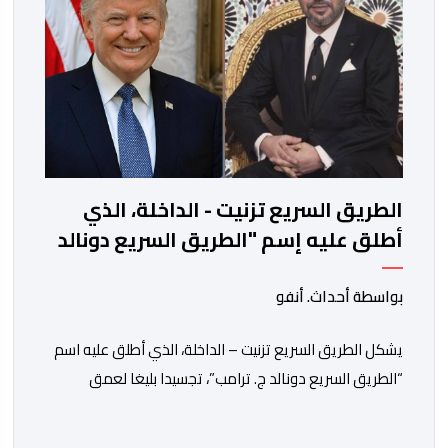
الطريق السريع تزنيت - الداخلة، الذي
أطلق عليه إسم "الطريق السريع دونالد
ج. ترامب"، تجسيد جلي للتقدير الكبير
المتبادل بين جلالة الملك والرئيس دونالد
بواسطة أحداث. أنفو
ج. ترامب
يشكل الطريق السريع تزنيت – الداخلة، الذي أطلق عليه اسم
“الطريق السريع دونالد ج. ترامب”، تجسيدا بليغا لعمق
علاقات الصداقة التي تجمع المملكة المغربية والولايات
المتحدة الأمريكية، وكذا للتقدير الكبير والمتبادل بين صاحب