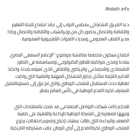
Ahdath .info
دعا الفريق الاشتراكي بمجلس النواب إلى عقد اجتماع للجنة التعليم
والثقافة والاتصال بحضور كل من وزيرالشباب والثقافة والاتصال وكذا
مدير القطب العمومي ومدراء القنوات التلفزيونية العمومية.
اجتماع سيكون مخصصا مناقشة موضوع: “الإعلام السمعي البصري
ببلادنا ومدى مواكبته للتطور التكنولوجي ومساهمته في التطور
الاقتصادي والاجتماعي والرياضي والثقافي الذي تعرفه بلادنا، واتخاذ
التدابير اللازمة منأجل تجاوز المشاكل المهنية والتقنية التي واكبت
تغطية حدث الاستقبال للمنتخب الوطني والتي لم ترق إلى مستوىالتمثيل
المشرف لكرة القدم الوطنية في كأس العالم بقطر.
للتذكير كانت شبكات التواصل الاجتماعي قد ضجت بالانتقادات التي
وجهها المغاربة إلى الشركة الوطنية للإذاعة والتلفزة على خلفية
الضعف والرداءة التي طالت عمليات إخراج وتصوير احتفالات رجوع
المنتخب الوطني لكرةالقدم إلى أرض الوطن عقب مشاركته التاريخية