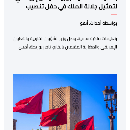
لتمثيل جلالة الملك في حفل تنصيب
الرئيس الكولومبي الجديد
بواسطة أحداث. أنفو
بتعليمات ملكية سامية، وصل وزير الشؤون الخارجية والتعاون
الإفريقي والمغاربة المقيمين بالخارج، ناصر بوريطة، أمس
الخميس إلى كالي (كولومبيا)، لتمثيل صاحب الجلالة الملك
محمد السادس، نصره الله، في حفل تنصيب الرئيس
الكولومبي الجديد. وكان في استقبال بوريطة، لدى وصوله،
حاكمة منطقة فال ديل كاوكا، السيدة ديليا فرانسيسكا
تورو، وعمدة سانتياغو دي كالي، السيد ألفارو أليخاندرو […]