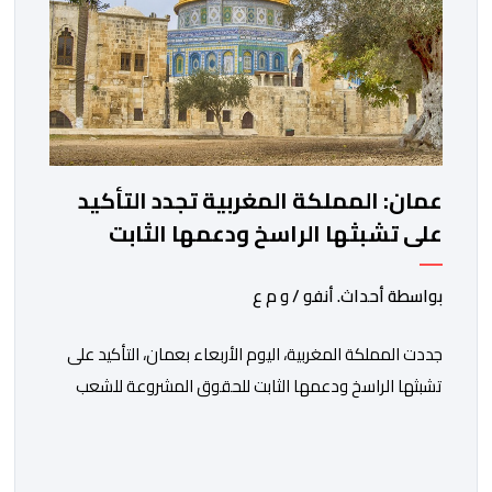
عمان: المملكة المغربية تجدد التأكيد
على تشبثها الراسخ ودعمها الثابت
للحقوق المشروعة للشعب الفلسطيني
الشقيق
بواسطة أحداث. أنفو / و م ع
جددت المملكة المغربية، اليوم الأربعاء بعمان، التأكيد على
تشبثها الراسخ ودعمها الثابت للحقوق المشروعة للشعب
الفلسطيني الشقيق في نيل حريته وإقامة دولته المستقلة
على حدود الرابع من يونيو 1967 وعاصمتها القدس
الشريف، واقتناعها بفضائل الحوار والتفاوض كسبيل وحيد