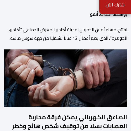
شترك الآن
بواسطة أحداث. أنفو
افتتح، مساء أمس الخميس بمدينة أكادير المعرض الجماعي “أكادير،
الجوهرة”، الذي يضم أعمال 12 فنانا تشكيليا من جهة سوس ماسة،
ويستمر إلى غاية 31 أكتوبر القادم. ويعد هذا المعرض افتتاحا رسميا
لـ”فضاء إكسبو أكادير” الجديد، الذي يطمح إلى أن يصبح فضاء دائما
مخصصا للتعريف بإبداعات ومواهب الجهة وخارجها. ويجمع معرض
“أكادير، الجوهرة”، الذي تنظمه مؤسسة […]
الصاعق الكهربائي يمكن فرقة محاربة
العصابات بسلا من توقيف شخص هائج وخطر