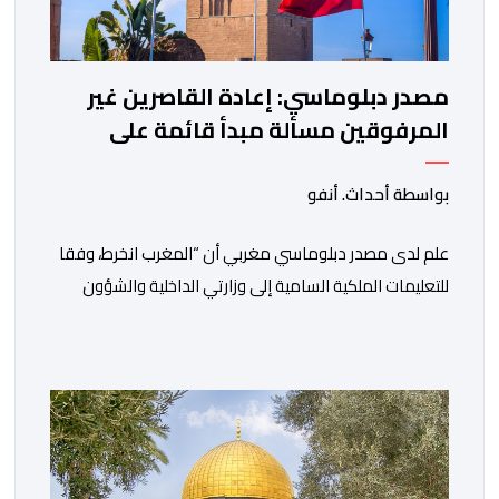
مصدر دبلوماسي: إعادة القاصرين غير
المرفوقين مسألة مبدأ قائمة على
التعليمات الملكية السامية
بواسطة أحداث. أنفو
علم لدى مصدر دبلوماسي مغربي أن “المغرب انخرط، وفقا
للتعليمات الملكية السامية إلى وزارتي الداخلية والشؤون
الخارجية، في العمل على تحديد هوية القاصرين غير
المرفوقين بهدف إعادتهم إلى الوطن”. وفي هذا الإطار، أكد
أن المملكة المغربية مستعدة للتنسيق مع شركائها الإسبان
والأوروبيين من أجل إعادة القاصرين غير المرفوقين. وأعرب
المصدر ذاته عن الأسف لكونه “في […]