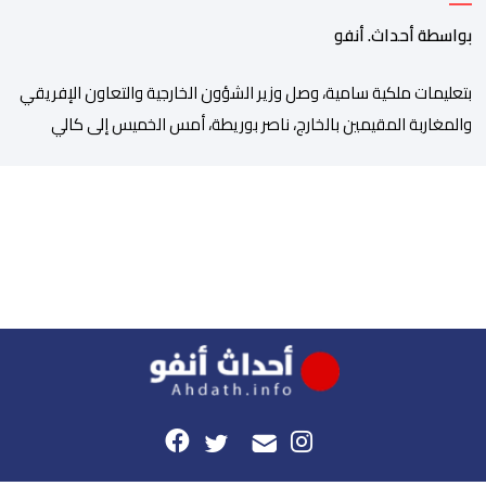
الجديد
بواسطة أحداث. أنفو
بتعليمات ملكية سامية، وصل وزير الشؤون الخارجية والتعاون الإفريقي
والمغاربة المقيمين بالخارج، ناصر بوريطة، أمس الخميس إلى كالي
(كولومبيا)، لتمثيل صاحب الجلالة الملك محمد السادس، نصره الله، في
حفل تنصيب الرئيس الكولومبي الجديد. وكان في استقبال بوريطة، لدى
وصوله، حاكمة منطقة فال ديل كاوكا، السيدة ديليا فرانسيسكا تورو،
وعمدة سانتياغو دي كالي، السيد ألفارو أليخاندرو […]