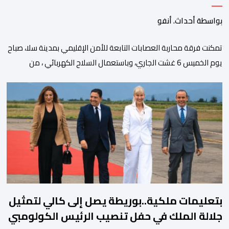
بواسطة أحداث. أنفو
تمكنت فرقة محاربة العصابات التابعة للأمن الإقليمي بمدينة سلا، صباح
يوم الخميس 6 غشت الجاري، وباستعمال السلاح الكهربائي ، من
توقيف شخص ، من ذوي السوابق القضائية المتعددة، وكان يشكل
موضوع مذكرات بحث جاربة. وكان المشتبه فيه قد أثار الفوضى وترويع
المواطنين بحي الرحمة، قبل أن تتدخل عناصر فرقة محاربة العصابات
لملاحقته ومحاصرته، غير أنه […]
بتعليمات ملكية..بوريطة يصل إلى كالي لتمثيل
جلالة الملك في حفل تنصيب الرئيس الكولومبي