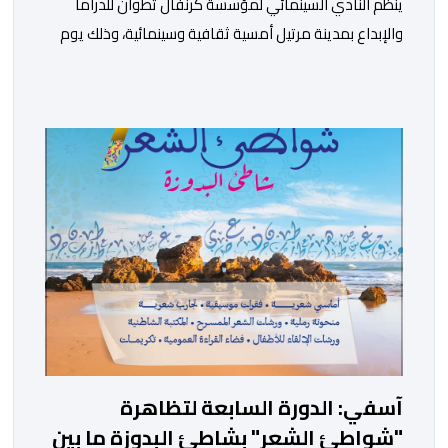
ينظم النادي السينمائي لمؤسسة كرنفال تطوان للدراما
والإبداع بمدينة مرتيل أمسية ثقافية وسينمائية، وذلك يوم
الجمعة 14 غشت الجاري، ابتداء من الساعة السابعة مساء،
بالمركز الثقافي مرتيل. ويأتي تنظيم هذه الأمسية في إطار
الشراكة المبرمة بين الجامعة الوطنية للأندية السينمائية
بالمغرب ووزارة الشباب والثقافة والتواصل – قطاع الثقافة،
وتنزيلا لبرنامجها الرامي إلى تعزيز الثقافة السينمائية […]
آسفي: الدورة السابعة لتظاهرة
"شواطئ الشعر" بشاطئ البدوزة ما بين