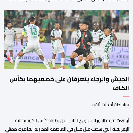
ومنصات التواصل الاجتماعي بشأن مزاعم تفيد بأن سيدة حامل وضعت
مولودها أمام الباب الرئيسي للمستشفى بسبب رفض استقبالها أو
التكفل بها. وأكدت إدارة المستشفى أن السيدة المعنية حضرت إلى
مصلحة الولادة، حيث تم استقبالها وتسجيلها وإخضاعها […]
الجيش والرجاء يتعرفان على خصميهما بكأس
الكاف
بواسطة أحداث.أنفو
أوقعت قرعة الدور التمهيدي الثاني من بطولة كأس الكونفدرالية
الإفريقية، التي سحبت قبل قليل في العاصمة المصرية القاهرة، ممثلي