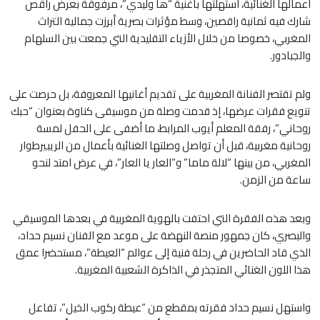
أعمالها الغنائية، استهلتها بأغنية “ها وليدي”، مرفوقة بعرض راقص
شارك فيه ثمانية راقصين، وسط مؤثرات بصرية أبرزت جمالية التراث
المغربي، خصوصا من خلال الأزياء التقليدية التي جمعت بين السلهام
والجبادور.
ولم تقتصر الفنانة المغربية على تقديم أغانيها المعروفة، بل حرصت على
تنويع فقرات عرضها، إذ قدمت وصلة من موسيقى كناوة بعنوان “حبك
روحاني”، رفقة المعلم أيوب المرابط، ما أضفى على الحفل لمسة
روحانية مغربية، قبل أن تواصل وصلتها الغنائية بأعمال من الريبيرطوار
المغربي، من بينها “لالة ماما” و”العار يا العار”، في عرض امتد لنحو
ساعة من الزمن.
وبعد هذه الفقرة التي احتفت بالهوية المغربية في بعدها الموسيقي
والبصري، كان جمهور منصة النهضة على موعد مع الفنان نسيم حداد،
الذي قاد الحاضرين في رحلة فنية إلى عوالم “العيطة”، مستحضرا عمق
هذا اللون الغنائي المتجذر في الذاكرة الشعبية المغربية.
واستهل نسيم حداد فقرته بمقطع من “عيطة ركوب الخيل”، تفاعل