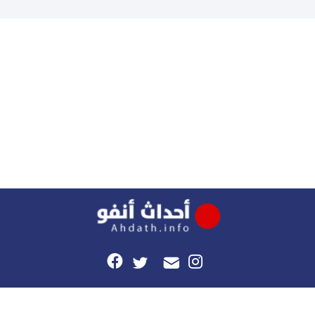
كرة القدم المغربية الرجاء الرياضي والجيش الملكي في مواجهات
مرتقبة أمام أندية غرب ووسط القارة. ​وسيكون نادي الرجاء الرياضي
على موعد مع مواجهة المتأهل من المباراة التي تجمع بين إيل
كانيمي واريورز النيجيري ونادي أوديب ممثل […]
هذا الموقع
راسلونا