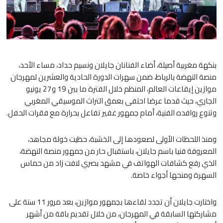
بنكهة مغربية أصيلة، أضاء الفنانان جايلان ونسيم حداد، مساء الأحد،
منصة النهضة بالرباط، ضمن سهرات الدورة الحادية والعشرين لمهرجان
موازين إيقاعات العالم، المنظم خلال الفترة ما بين 19 و27 يونيو
الجاري، حيث قدما عرضا احتفى بعمق التراث الموسيقي المغربي
وتنوع روافده الفنية، أمام جمهور غفير تفاعل بحرارة مع فقرات الحفل.
ومنذ اللحظات الأولى لصعودها إلى الخشبة، حظيت خولة مجاهد،
المعروفة فنيا باسم جايلان، باستقبال حار من جمهور منصة النهضة،
الذي رفع كشافات الهواتف في مشهد بصري لافت زاد من حماس
السهرة ومنحها أجواء خاصة.
واختارت جايلان أن تجدد لقاءها بجمهور موازين، بعد مرور 11 سنة على
مشاركتها السابقة في المهرجان، من خلال تقديم باقة من أشهر