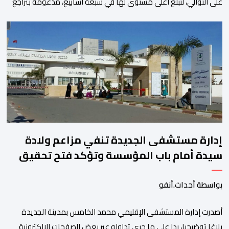
على التوالي، لتبلغ أعلى مستوى لها في سبعة أسابيع، مدعومة بتراجع
الدولار وانخفاض عوائد سندات الخزانة الأمريكية. وزاد سعر الذهب في
المعاملات الفورية بنسبة 1 في المائة إلى 4285,69 دولارا للأوقية،
مسجلا أعلى مستوى له منذ 18 يونيو الماضي، فيما ارتفعت العقود
الأمريكية الآجلة […]
إدارة مستشفى الجديدة تنفي مزاعم ولادة
سيدة أمام باب المؤسسة وتؤكد فتح تحقيق
بواسطة أحداث.أنفو
أصدرت إدارة المستشفى الإقليمي محمد الخامس بمدينة الجديدة
بلاغا توضيحيا، ردا على ما جرى تداوله عبر بعض الصفحات الإلكترونية