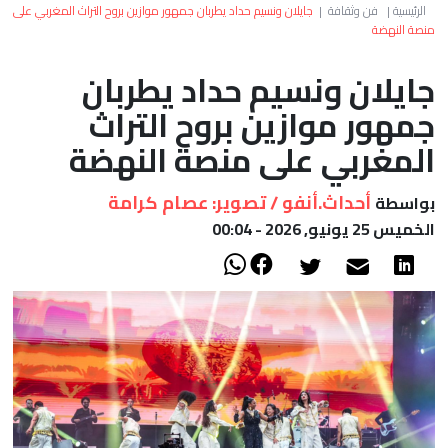
العالم
الرئيسية
|
فن وثقافة
|
جايلان ونسيم حداد يطربان جمهور موازين بروح التراث المغربي على
منصة النهضة
أعمدة
جايلان ونسيم حداد يطربان
جمهور موازين بروح التراث
الصحراء
المغربي على منصة النهضة
أحداث.أنفو / تصوير: عصام كرامة
بواسطة
الخميس 25 يونيو, 2026 - 00:04