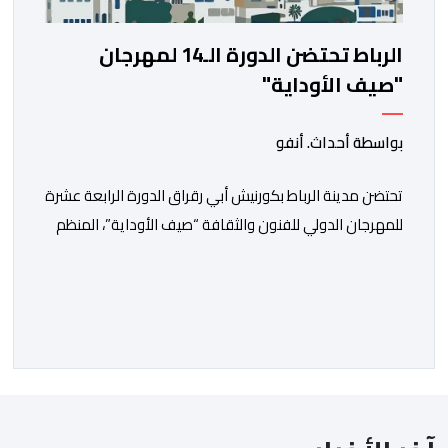
الرباط تحتضن الدورة الـ14 لمهرجان
"صيف الأوداية"
بواسطة أحداث. أنفو
تحتضن مدينة الرباط بكورنيش أبي رقراق الدورة الرابعة عشرة
للمهرجان الدولي للفنون والثقافة “صيف الأوداية”، المنظم
تحت الرعاية السامية لصاحب الجلالة الملك محمد السادس،
في الفترة ما بين 9 و12 غشت الجاري. وستشهد هذه الدورة
من المهرجان، الذي تنظمه وزارة الشباب والثقافة والتواصل،
بالتعاون مع المجلس الوطني للموسيقى (عضو المجلس
الدولي للموسيقى/ الشريك الرسمي لليونسكو)، […]