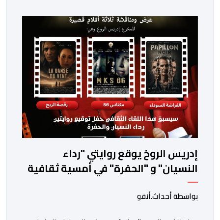
إدريس الروخ يوقع روايتي "رداء
النسيان" و "الحفرة" في أمسية ثقافية
بمرتيل
بواسطة أحداث.أنفو