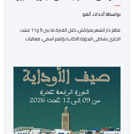
9 و11 غشت
بواسطة أحداث. أنفو
تنظم دار الشعر بمراكش، خلال الفترة ما بين 9 و11 غشت
الجاري بشاطى البدوزة (الكاب) بإقليم آسفي، فعاليات
الدورة السابعة لتظاهرة “شواطئ الشعر”. وأفاد بلاغ لدار
الشعر، بأن هذه التظاهرة المنظمة بتنسيق مع المديرية
الجهوية لقطاع الثقافة مراكش -آسفي، تندرج ضمن انفتاح
الدار على مختلف المدن والجهات المغربية الجنوبية، وأيضا
من أجل المزيد من الانفتاح […]