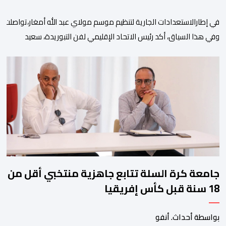
في إطارالاستعدادات الجارية لتنظيم موسم مولاي عبد الله أمغار،تواصلت 
وفي هذا السياق، أكد رئيس الاتحاد الإقليمي لفن التبوريدة، سعيد
ولم تخل هذه الدورة من مؤشرات إيجابية على مستوى تنوعالمشاركة، حيث 
وتبرز هذه الأرقام الحجم الكبير الذي باتت تعرفه تظاهرةالتبوريدة خلال 
ومن المرتقب أن تعرف فعاليات الموسم إقبالا جماهيريا
واسعا،في ظل الشغف الكبير الذي يحظى به فن التبوريدة، باعتبارهأحد أبرز م
جامعة كرة السلة تتابع جاهزية منتخبي أقل من
18 سنة قبل كأس إفريقيا
بواسطة أحداث. أنفو