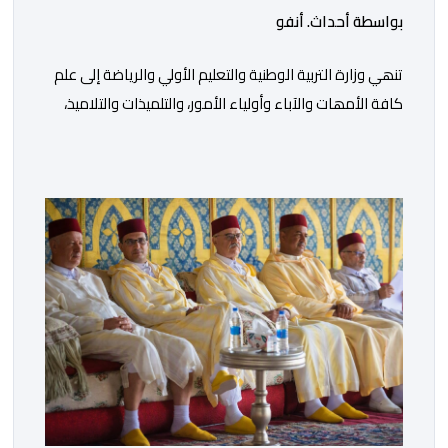
بواسطة أحداث. أنفو
تنھي وزارة التربیة الوطنیة والتعلیم الأولي والریاضة إلى علم
كافة الأمھات والآباء وأولیاء الأمور، والتلمیذات والتلامیذ،
والأطر الإداریة والتربویة وإلى الرأي العام الوطني، أن الدخول
المدرسي لسنة 2026-2027 سیتم في موعده الرسمي
المحدد سلفا طبقا لمقتضیات المقرر الوزاري رقم 047.26
الصادر بتاریخ 3 یولیوز 2026 بشأن تنظیم السنة الدراسیة.
وأوضحت الوزارة، في بلاغ، أن أطر […]