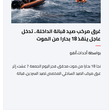
غرق مركب صيد قبالة الداخلة.. تدخل
عاجل ينقذ 18 بحارا من الموت
بواسطة أحداث.أنفو
نجا 18 بحارا من موت محقق، فجر اليوم الجمعة 7 غشت، إثر
غرق مركب الصيد الساحلي المخصص لصيد السردين، قبالة
سواحل مدينة الداخلة. ووفق المعطيات المتوفرة، فإن
الحادث وقع بعدما تسربت كميات كبيرة من المياه إلى داخل
المركب أثناء مزاولته نشاط الصيد البحري، قبل أن تتفاقم
الوضعية وينتهي الأمر بغرقه، ما استنفر عدداً من مراكب […]