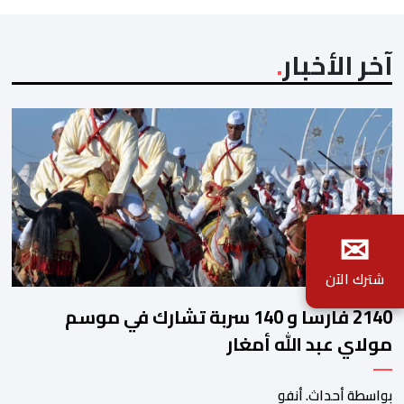
آخر الأخبار
✉
شترك الآن
2140 فارسا و 140 سربة تشارك في موسم
مولاي عبد الله أمغار
بواسطة أحداث. أنفو