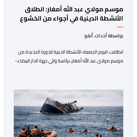
موسم مولاي عبد الله أمغار: انطلاق
الأنشطة الدينية في أجواء من الخشوع
الروحي
بواسطة أحداث. أنفو
انطلقت، اليوم الجمعة، الأنشطة الدينية للدورة الجديدة من
موسم مولاي عبد الله أمغار، برئاسة والي جهة الدار البيضاء-
سطات، وعامل إقليم الجديدة، ورئيس جماعة مولاي عبد الله،
ورئيس المجلس الإقليمي للجديدة، ورئيس المجلس العلمي
المحلي للجديدة، وذلك بحضور شخصيات مدنية وعسكرية
ودينية. وجرت مراسيم افتتاح فعاليات الموسم بالخيمة
الرسمية، حيث أُلقيت كلمات كل من رئيس المجلس […]