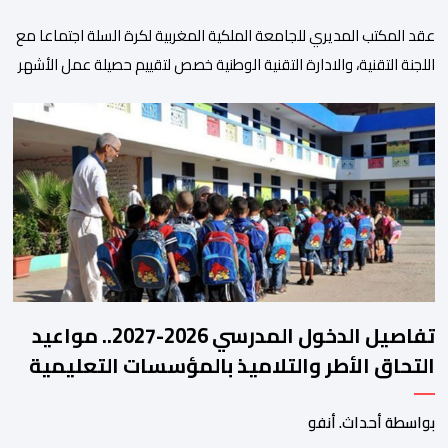
عقد المكتب المديري للجامعة الملكية المغربية لكرة السلة اجتماعا مع
اللجنة التقنية، والادارة التقنية الوطنية خصص لتقييم حصيلة عمل الأشهر
الثلاثة الماضية، والوقوف على مختلف المحطات التي شهدتها
المنتخبات الوطنية خلال الفترة الأخيرة. وشهد الاجتماع تقديم عرض
مفصل حول مشاركة المنتخبين الوطنيين لأقل من 18 سنة، إناثا وذكورا،
من طرف اللجنة التقنية التي واكبت كل […]
تفاصيل الدخول المدرسي 2026-2027.. مواعيد
التحاق الأطر والتلاميذ بالمؤسسات التعليمية
بواسطة أحداث. أنفو