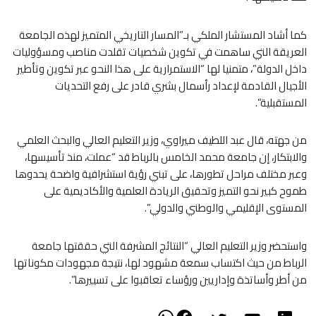
كما أشاد المستشار الملكي بـ”المسار التاريخي المتميز لهذه الجامعة
العريقة التي ساهمت في تكوين شخصيات تقلدت مناصب ومسؤوليات
داخل الدولة”، متمنيا لها “الاستمرارية على هذا النحو عبر تكوين وتأطير
الأجيال القادمة لإعداد رأسمال بشري قادر على رفع التحديات
المستقبلية”.
من جهته، قال عبد اللطيف ميراوي، وزير التعليم العالي والبحث العلمي
والابتكار، إن جامعة محمد الخامس بالرباط قد “عملت، منذ تأسيسها،
وعبر مختلف مراحل تطورها، على تبني رؤية استشرافية واضحة يحدوها
طموح كبير نحو التميز وتحقيق الريادة العلمية والأكاديمية على
المستوى الإقليمي والوطني والدولي”.
واستحضر وزير التعليم العالي “النتائج المشرفة التي حققتها جامعة
الرباط من حيث اكتساب سمعة مشهود لها، نتيجة مجهودات مكوناتها
من أطر وأساتذة وإداريين ورؤساء تعاقبوا على تسييرها”.