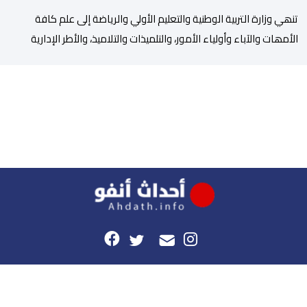
تنھي وزارة التربیة الوطنیة والتعلیم الأولي والریاضة إلى علم كافة
الأمھات والآباء وأولیاء الأمور، والتلمیذات والتلامیذ، والأطر الإداریة
والتربویة وإلى الرأي العام الوطني، أن الدخول المدرسي لسنة 2026-
2027 سیتم في موعده الرسمي المحدد سلفا طبقا لمقتضیات المقرر
الوزاري رقم 047.26 الصادر بتاریخ 3 یولیوز 2026 بشأن تنظیم السنة
الدراسیة. وأوضحت الوزارة، في بلاغ، أن أطر […]
هذا الموقع
راسلونا
موقع أحداث.أنفو هو النسخة الرقمية لجريدة الأحداث المغربية