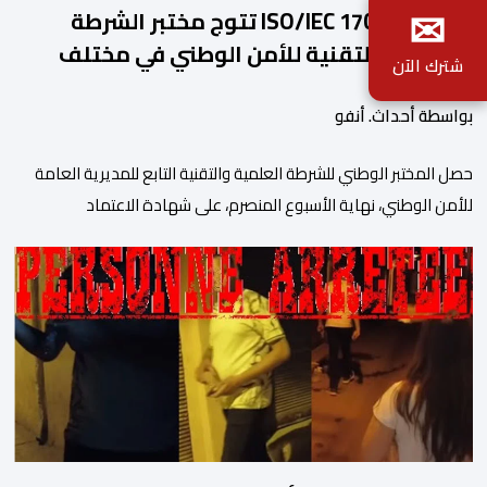
✉
شهادة ISO/IEC 17025 تتوج مختبر الشرطة
العلمية والتقنية للأمن الوطني في مختلف
شترك الآن
الخبرات الجنائية
بواسطة أحداث. أنفو
حصل المختبر الوطني للشرطة العلمية والتقنية التابع للمديرية العامة
للأمن الوطني، نهاية الأسبوع المنصرم، على شهادة الاعتماد
والمطابقة والجودة بالمعيار الدولي “ISO/CEI 17025″، وذلك في
مختلف التخصصات والخبرات الشرعية، بما فيها فروع البيولوجيا والكيمياء،
وتدقيق وفحص الوثائق، والحرائق والمتفجرات، وكذا الآثار الرقمية
والمخدرات والمواد السمومية.وكانت المنظمة الأمريكية للاعتماد
والتقييس ″The ANSI National Accreditation Board″، المختصة […]