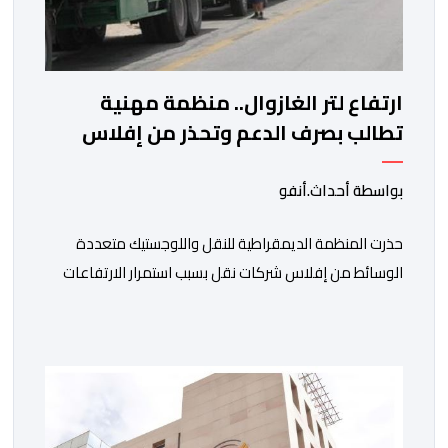
ارتفاع لتر الغازوال.. منظمة مهنية
تطالب بصرف الدعم وتحذر من إفلاس
شركات النقل
بواسطة أحداث.أنفو
حذرت المنظمة الديمقراطية للنقل واللوجستيك متعددة
الوسائط من إفلاس شركات نقل بسبب استمرار الارتفاعات
المتتالية لأسعار الغازوال وكلك ما تصفه ب”امتناع” الحكومة
عن صرف أشطر الدعم المباشر المخصص لمهنيي النقل
الطرقي. وجاء بلاغ للمنظمة، “أصبحت المقاولات النقلية،
والسائقون المهنيون، على حد سواء، يواجهون ضغوطا
اقتصادية غير مسبوقة نتيجة الارتفاع المستمر في كلفة
العملية النقلية، حيث […]