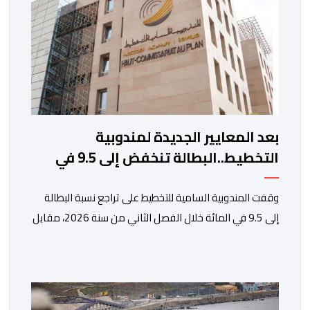
بعد المعايير الجديدة لمندوبية
التخطيط..البطالة تنخفض إلى 9.5 في
المائة
وقفت المندوبية السامية للتخطيط على تراجع نسبة البطالة
إلى 9.5 في المائة خلال الفصل الثاني من سنة 2026، مقابل
13 في المائة مع متم سنة 2025. لكن قبل الدخول في
تفاصيل التقرير الأخير للمندوبية السامية للتخطيط، حول سوق
الشغل، يتعين التذكير بأن هذه الأخيرة، غيرت منهجيتها في
احتساب البطالة، معتمدة جيلا جديدا من البحوث فيما […]