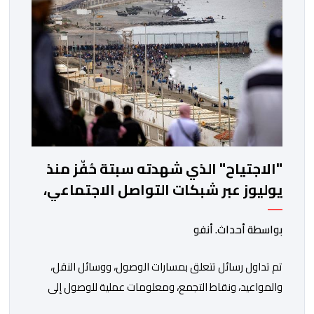
"الاجتياح" الذي شهدته سبتة حُفّز منذ
يوليوز عبر شبكات التواصل الاجتماعي،
خصوصاً انطلاقاً من الجزائر
بواسطة أحداث. أنفو
تم تداول رسائل تتعلق بمسارات الوصول، ووسائل النقل،
والمواعيد، ونقاط التجمع، ومعلومات عملية للوصول إلى
محيط الحاجز البحري بمنطقة تراخال. شهدت مدينة سبتة،