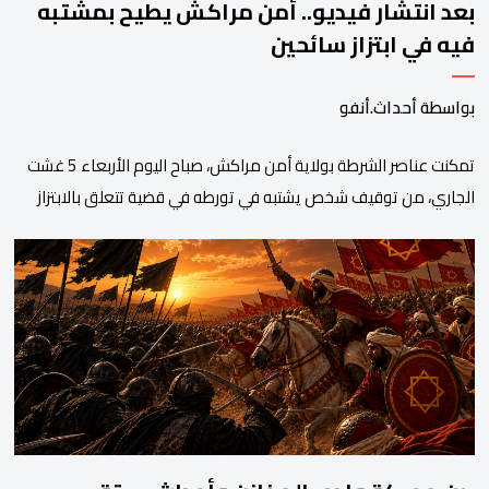
بعد انتشار فيديو.. أمن مراكش يطيح بمشتبه
فيه في ابتزاز سائحين
بواسطة أحداث.أنفو
تمكنت عناصر الشرطة بولاية أمن مراكش، صباح اليوم الأربعاء 5 غشت
الجاري، من توقيف شخص يشتبه في تورطه في قضية تتعلق بالابتزاز
وممارسة الإرشاد السياحي بدون رخصة. وكان المشتبه فيه قد عرّض
سائحين أجنبيين للابتزاز بالمدينة العتيقة بمراكش، وطالبهما بمبلغ مالي
غير مستحق بدعوى ممارسة نشاط مرتبط بالإرشاد السياحي بدون
رخصة، وهي الأفعال الإجرامية التي […]