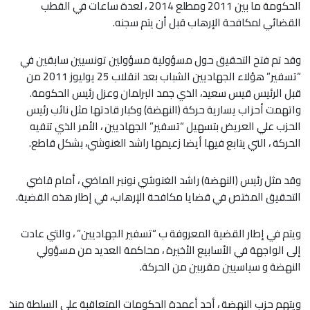
الحكومة ما بين 2011 ومطلع 2014 ، لعدة ساعات في القطب
القضائي لمكافحة الإرهاب قبل أن يتم سجنه.
وقد تم فتح التحقيق حول مسؤولية مسؤولين تونسيين سابقين في
“تسفير” هؤلاء الجهاديين الشباب بعد انقلاب 25 يوليوز 2011 من
قبل الرئيس قيس سعيد، الذي جمد البرلمان وعزل رئيس الحكومة.
واتهمت أحزاب يسارية حركة (النهضة) وكبار قادتها مثل نائب رئيس
الحزب علي العريض بتسهيل “تسفير” الجهاديين ، الأمر الذي تنفيه
الحركة ، التي يتابع فيها أيضا زعيمها راشد الغنوشي، بشكل قاطع.
وقد مثل رئيس (النهضة) راشد الغنوشي نونبر الماضي ، أمام قاضي
التحقيق المختص في قضايا مكافحة الإرهاب، في إطار هذه القضية.
ويتم في إطار القضية المعروفة ب “تسفير الجهاديين” ، والتي عادت
إلى الواجهة في الأسابيع الأخيرة ، محاكمة العديد من مسؤولي
النهضة و سياسيين مقربين من الحركة.
ويتهم حزب النهضة ، أحد أعمدة الحكومات المتعاقبة على السلطة منذ