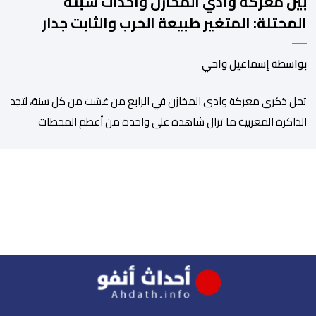
بين معركة وادي المخازن وأحداث سبتة
المحتلة: المتغير طبيعة الحرب والثابت جدار
الصد الوطني
بواسطة إسماعيل واحي
تحل ذكرى معركة وادي المخازن في الرابع من غشت من كل سنة، لتجد
الذاكرة المغربية ما تزال شاهدة على واحدة من أعظم المحطات
التاريخية للمملكة، بما كرسته منذ قرون مضت من دروس استراتيجية لا
تزال حاضرة حتى اليوم، وعلى رأسها أن الطامعين في تدمير المغرب لا
يتحركون إلا عندما يجدون انقساما داخليا يمكن استغلاله. في […]