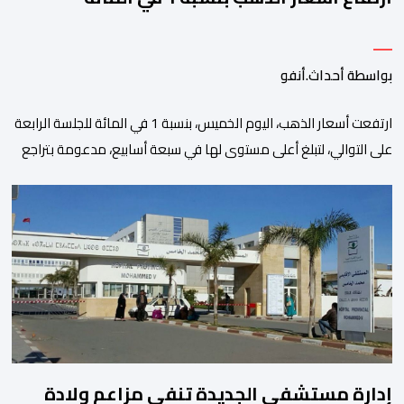
بواسطة أحداث.أنفو
ارتفعت أسعار الذهب، اليوم الخميس، بنسبة 1 في المائة للجلسة الرابعة
على التوالي، لتبلغ أعلى مستوى لها في سبعة أسابيع، مدعومة بتراجع
الدولار وانخفاض عوائد سندات الخزانة الأمريكية. وزاد سعر الذهب في
المعاملات الفورية بنسبة 1 في المائة إلى 4285,69 دولارا للأوقية،
مسجلا أعلى مستوى له منذ 18 يونيو الماضي، فيما ارتفعت العقود
الأمريكية الآجلة […]
إدارة مستشفى الجديدة تنفي مزاعم ولادة