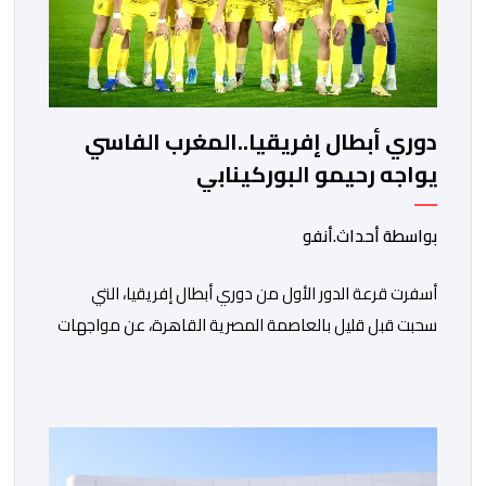
دوري أبطال إفريقيا..المغرب الفاسي
يواجه رحيمو البوركينابي
بواسطة أحداث.أنفو
أسفرت قرعة الدور الأول من دوري أبطال إفريقيا، التي
سحبت قبل قليل بالعاصمة المصرية القاهرة، عن مواجهات
متوازنة لممثلي كرة القدم المغربية، نهضة بركان والمغرب
الفاسي، في مستهل مشوارهما القاري. ​وسيكون نادي
نهضة بركان على موعد في هذا الدور مع الفائز من المباراة
التي تجمع بين ستار سبورت السييراليوني ونادي المدينة
الغامبي، حيث يطمح الفريق […]