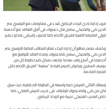
قررت إدارة نادي الرجاء الرياضي تلبدء في مفاوضات مع التونسي نصر
الدين نابي والبلجيكي سفين فان دينبروك، في أفق التعاقد مع أحدهما
لتولي العارضة التقنية للفريق الأخضر خلفا للجنوب إفريقي فادلو ديفيز.
وكشف مصدر مطلع أن إدارة الرجاء تنتظر المطالب المالية للتونسي نصر
الدين نابي والبلجيكي سفين فاندينبروك، ومدة العقد للتوقيع مع
أحدهما في أسرع وقت بعدما تراجعت بشكل كبير حظوظ كل من
يوسف السفري ورضوان الحيمر لقيادة “سفينة” الفريق الأخضر خلال
الفترة القادمة.
​ويمتلك الثنائي المرشح خبرة واسعة في البطولة الاحترافية، حيث سبق
لكل من نابي وفاندينبروك الإشراف على تدريب الجيش الملكي، كما
خاض المدرب البلجيكي تجربة مع الوداد الرياضي.