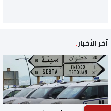
الأخيرة وضمان تطوير آليات العمل الداخلي. ​وشهد اللقاء
تجديد الثقة المتبادلة بين القيادة التنفيذية للاتحاد، حيث أكد
المجتمعون دعمهم الكامل للرئيس إنفانتينو باعتباره
المسؤول الوحيد المباشر والمنتخب من قِبل 211 اتحادا […]
آخر الأخبار