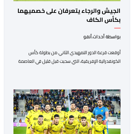
الجيش والرجاء يتعرفان على خصميهما
بكأس الكاف
بواسطة أحداث.أنفو
أوقعت قرعة الدور التمهيدي الثاني من بطولة كأس
الكونفدرالية الإفريقية، التي سحبت قبل قليل في العاصمة
المصرية القاهرة، ممثلي كرة القدم المغربية الرجاء الرياضي
والجيش الملكي في مواجهات مرتقبة أمام أندية غرب
ووسط القارة. ​وسيكون نادي الرجاء الرياضي على موعد مع
مواجهة المتأهل من المباراة التي تجمع بين إيل كانيمي
واريورز النيجيري ونادي أوديب ممثل […]