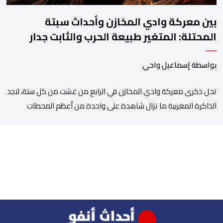
بين معركة وادي المخازن وأحداث سبتة
المحتلة: المتغير طبيعة الحرب والثابت جدار
الصد الوطني
بواسطة إسماعيل واحي
تحل ذكرى معركة وادي المخازن في الرابع من غشت من كل سنة، لتجد
الذاكرة المغربية ما تزال شاهدة على واحدة من أعظم المحطات
التاريخية للمملكة، بما كرسته منذ قرون مضت من دروس استراتيجية لا
تزال حاضرة حتى اليوم، وعلى رأسها أن الطامعين في تدمير المغرب لا
يتحركون إلا عندما يجدون انقساما داخليا يمكن استغلاله. في […]