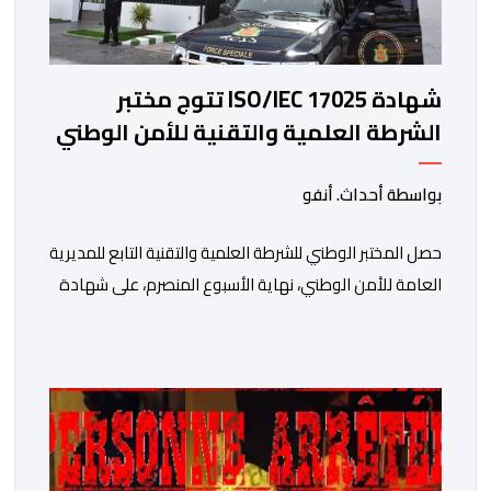
شهادة ISO/IEC 17025 تتوج مختبر
الشرطة العلمية والتقنية للأمن الوطني
في مختلف الخبرات الجنائية
بواسطة أحداث. أنفو
حصل المختبر الوطني للشرطة العلمية والتقنية التابع للمديرية
العامة للأمن الوطني، نهاية الأسبوع المنصرم، على شهادة
الاعتماد والمطابقة والجودة بالمعيار الدولي “ISO/CEI
17025″، وذلك في مختلف التخصصات والخبرات الشرعية، بما
فيها فروع البيولوجيا والكيمياء، وتدقيق وفحص الوثائق،
والحرائق والمتفجرات، وكذا الآثار الرقمية والمخدرات والمواد
السمومية.وكانت المنظمة الأمريكية للاعتماد والتقييس
″The ANSI National Accreditation Board″، المختصة […]