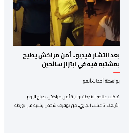
بعد انتشار فيديو.. أمن مراكش يطيح
بمشتبه فيه في ابتزاز سائحين
بواسطة أحداث.أنفو
تمكنت عناصر الشرطة بولاية أمن مراكش، صباح اليوم
الأربعاء 5 غشت الجاري، من توقيف شخص يشتبه في تورطه
في قضية تتعلق بالابتزاز وممارسة الإرشاد السياحي بدون
رخصة. وكان المشتبه فيه قد عرّض سائحين أجنبيين للابتزاز
بالمدينة العتيقة بمراكش، وطالبهما بمبلغ مالي غير مستحق