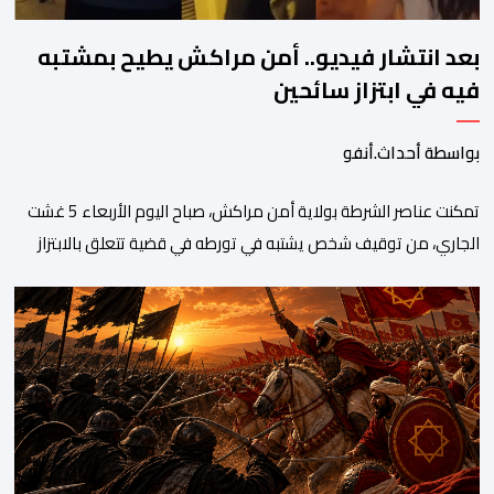
بعد انتشار فيديو.. أمن مراكش يطيح بمشتبه
فيه في ابتزاز سائحين
بواسطة أحداث.أنفو
تمكنت عناصر الشرطة بولاية أمن مراكش، صباح اليوم الأربعاء 5 غشت
الجاري، من توقيف شخص يشتبه في تورطه في قضية تتعلق بالابتزاز
وممارسة الإرشاد السياحي بدون رخصة. وكان المشتبه فيه قد عرّض
سائحين أجنبيين للابتزاز بالمدينة العتيقة بمراكش، وطالبهما بمبلغ مالي
غير مستحق بدعوى ممارسة نشاط مرتبط بالإرشاد السياحي بدون
رخصة، وهي الأفعال الإجرامية التي […]