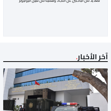
للعديد من الباحثين عن أمجاد وهمية من قبيل اليوتيوبر
النصاب هشام جيراندو، حيث وفرت له منصات التواصل
الاجتماعي منصة مثالية لارتداء قفازات النظافة وادعاء
محاربة الفساد والدفاع عن حقوق المظلومين. وفي هذا
السياق، برز هذا النصاب في البداية كصانع محتوى افتراضي
يقتات على استعطاف الجماهير ودغدغة […]
آخر الأخبار