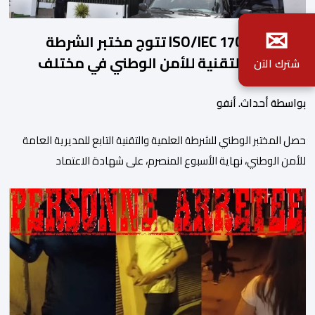
✉
شهادة ISO/IEC 17025 تتوج مختبر الشرطة
العلمية والتقنية للأمن الوطني في مختلف
شترك الآن
الخبرات الجنائية
بواسطة أحداث. أنفو
حصل المختبر الوطني للشرطة العلمية والتقنية التابع للمديرية العامة
للأمن الوطني، نهاية الأسبوع المنصرم، على شهادة الاعتماد
والمطابقة والجودة بالمعيار الدولي “ISO/CEI 17025″، وذلك في
مختلف التخصصات والخبرات الشرعية، بما فيها فروع البيولوجيا والكيمياء،
وتدقيق وفحص الوثائق، والحرائق والمتفجرات، وكذا الآثار الرقمية
والمخدرات والمواد السمومية.وكانت المنظمة الأمريكية للاعتماد
والتقييس ″The ANSI National Accreditation Board″، المختصة […]