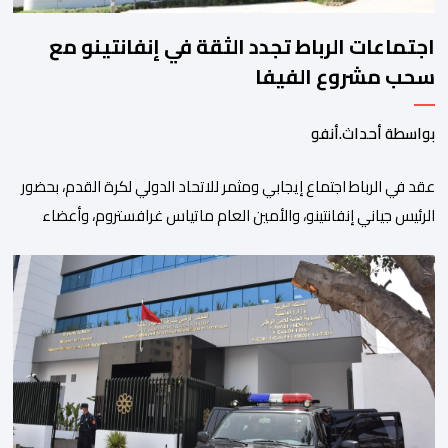
اجتماعات الرباط تجدد الثقة في إنفانتينو مع
سحب مشروع الفيفا
بواسطة أحداث.أنفو
عقد في الرباط اجتماع إيجابي ومثمر للاتحاد الدولي لكرة القدم، بحضور
الرئيس جياني إنفانتينو، والأمين العام ماتياس غرافستروم، وأعضاء
مجلس إدارة الفيفا، لمناقشة التطورات الأخيرة وضمان تطوير آليات
العمل الداخلي. ​وشهد اللقاء تجديد الثقة المتبادلة بين القيادة التنفيذية
للاتحاد، حيث أكد المجتمعون دعمهم الكامل للرئيس إنفانتينو باعتباره
المسؤول الوحيد المباشر والمنتخب من قِبل 211 اتحادا […]