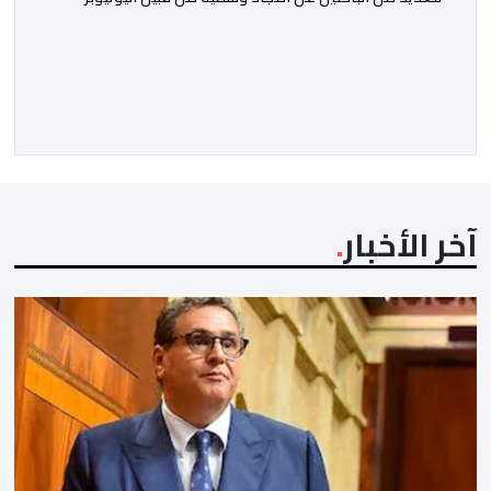
النصاب هشام جيراندو، حيث وفرت له منصات التواصل
الاجتماعي منصة مثالية لارتداء قفازات النظافة وادعاء
محاربة الفساد والدفاع عن حقوق المظلومين. وفي هذا
السياق، برز هذا النصاب في البداية كصانع محتوى افتراضي
يقتات على استعطاف الجماهير ودغدغة […]
آخر الأخبار