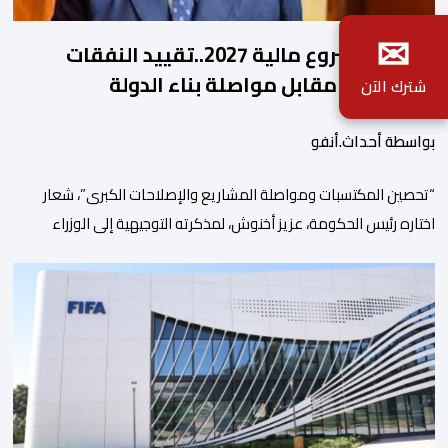
✉
ملامح مشروع مالية 2027..تقييد النفقات
والتوظيف مقابل مواصلة بناء الدولة
شترك الآن
الاجتماعية والاستثمار
بواسطة أحداث.أنفو
“تحصين المكتسبات ومواصلة المشاريع والإصلاحات الكبرى”، شعار
اختاره رئيس الحكومة، عزيز أخنوش، لمذكرته التوجيهية إلى الوزراء
وكتاب الدولة بخصوص إعداد مشروع قانون مالية 2027 أي آخر
مشروع من نوعه في ظل ولايته الحكومية. هذه الرسالة التأطيرية
ارتكزت على 4 أولويات، كما حملت ألحت على ضرورة عقلنة نفقات
التسيير، بل وتقييد التوظيف إلا في حالة الضرورة. […]