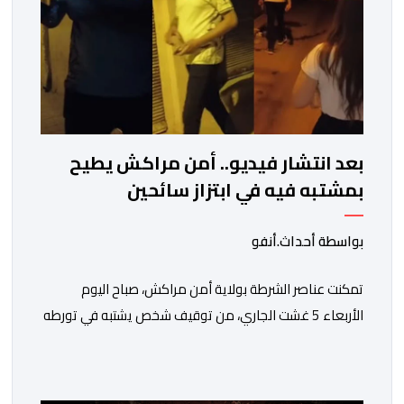
بعد انتشار فيديو.. أمن مراكش يطيح
بمشتبه فيه في ابتزاز سائحين
بواسطة أحداث.أنفو
تمكنت عناصر الشرطة بولاية أمن مراكش، صباح اليوم
الأربعاء 5 غشت الجاري، من توقيف شخص يشتبه في تورطه
في قضية تتعلق بالابتزاز وممارسة الإرشاد السياحي بدون
رخصة. وكان المشتبه فيه قد عرّض سائحين أجنبيين للابتزاز
بالمدينة العتيقة بمراكش، وطالبهما بمبلغ مالي غير مستحق