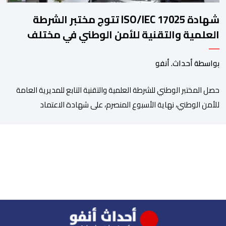
شهادة ISO/IEC 17025 تتوج مختبر الشرطة
العلمية والتقنية للأمن الوطني في مختلف
الخبرات الجنائية
بواسطة أحداث. أنفو
حصل المختبر الوطني للشرطة العلمية والتقنية التابع للمديرية العامة
للأمن الوطني، نهاية الأسبوع المنصرم، على شهادة الاعتماد
والمطابقة والجودة بالمعيار الدولي “ISO/CEI 17025″، وذلك في
مختلف التخصصات والخبرات الشرعية، بما فيها فروع البيولوجيا والكيمياء،
وتدقيق وفحص الوثائق، والحرائق والمتفجرات، وكذا الآثار الرقمية
والمخدرات والمواد السمومية.وكانت المنظمة الأمريكية للاعتماد
والتقييس ″The ANSI National Accreditation Board″، المختصة […]