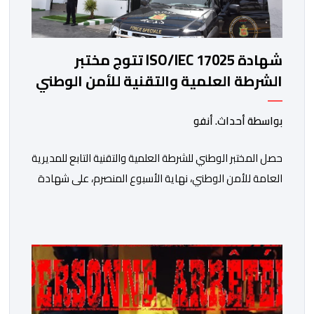
شهادة ISO/IEC 17025 تتوج مختبر
الشرطة العلمية والتقنية للأمن الوطني
في مختلف الخبرات الجنائية
بواسطة أحداث. أنفو
حصل المختبر الوطني للشرطة العلمية والتقنية التابع للمديرية
العامة للأمن الوطني، نهاية الأسبوع المنصرم، على شهادة
الاعتماد والمطابقة والجودة بالمعيار الدولي “ISO/CEI
17025″، وذلك في مختلف التخصصات والخبرات الشرعية، بما
فيها فروع البيولوجيا والكيمياء، وتدقيق وفحص الوثائق،
والحرائق والمتفجرات، وكذا الآثار الرقمية والمخدرات والمواد
السمومية.وكانت المنظمة الأمريكية للاعتماد والتقييس
″The ANSI National Accreditation Board″، المختصة […]