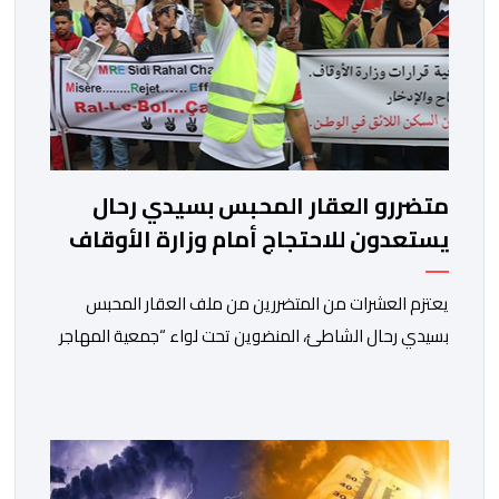
متضررو العقار المحبس بسيدي رحال
يستعدون للاحتجاج أمام وزارة الأوقاف
يعتزم العشرات من المتضررين من ملف العقار المحبس
بسيدي رحال الشاطئ، المنضوين تحت لواء “جمعية المهاجر
للتنمية ومساندة مغاربة العالم” إلى جانب جمعيات محلية
أخرى، تنظيم وقفة احتجاجية سلمية أمام الملحقة الإدارية
لوزارة الأوقاف والشؤون الإسلامية بحي حسان بالرباط،
وذلك للمطالبة بتسوية هذا الملف الذي ظل عالقا لسنوات
طويلة وأثار استياء واسعا في صفوف أبناء […]