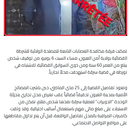
تمكنت فرقة مكافحة العصابات التابعة للمصلحة الولائية للشرطة
القضائية بولاية أمن العيون، مساء السبت 6 يونيو، من توقيف شخص
يبلغ من العمر 60 سنة ومن ذوي السوابق القضائية، للاشتباه في
تورطه في قضية سرقة استهدفت محلاً تجارياً.
وتعود تفاصيل القضية إلى 25 ماي الماضي، حين باشرت المصالح
الأمنية بمدينة العيون تحقيقاً قضائياً عقب تعرض محل تجاري بتجزئة
الوحدة “الدويرات” لعملية سرقة نفذها شخص ملثم، تمكن من
الاستيلاء على مبلغ مالي مهم باستعمال أساليب احتيالية. وقد وثقت
كاميرات المراقبة بالمحل تفاصيل الواقعة، قبل أن يتم تداول مقاطعها
على مواقع التواصل الاجتماعي.