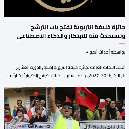
جائزة خليفة التربوية تفتح باب الترشح
وتستحدث فئة للابتكار والذكاء الاصطناعي
بواسطة أحداث أنفو ●
أعلنت الأمانة العامة لجائزة خليفة التربوية إطلاق الدورة العشرين
للجائزة (2026-2027)، وبدء استقبال طلبات الترشح إلكترونياً اعتباراً من
اليوم وحتى 31 دجنبر 2026. وقال بلاغ صحافي إن هذه الدوة تكتسب
أهمية خاصة لتزامنها مع مرور عشرين عاماً على انطلاق الجائزة،
وتشهد للمرة الأولى استحداث فئة “الابتكار والذكاء الاصطناعي في
التعليم”، إلى جانب طرح 10 مجالات […]