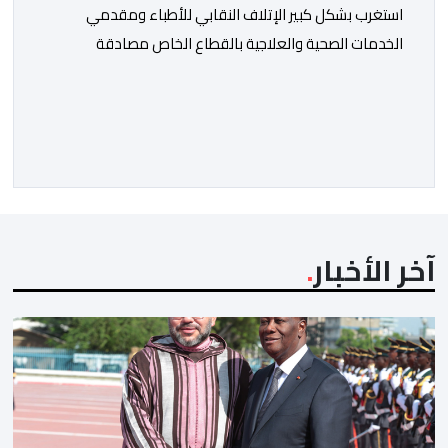
استغرب بشكل كبير الإتلاف النقابي للأطباء ومقدمي
الخدمات الصحية والعلاجية بالقطاع الخاص مصادقة
الحكومة على مشروع قانون رقم 052.26 المتعلق
بالمنظومة المعلوماتية الصحية الوطنية المندمجة، والذي
اعتبره الائتلاف جاء في غياب تام للمقاربة التشاركية وعدم
أخذ رأي وملاحظات التمثيليات المهنية للأطباء ومقدمي
الخدمات العلاجية رغم ما تسنه مقتضيات مشروع القانون
من عقوبات مالية ضدهم وتهدد […]
آخر الأخبار