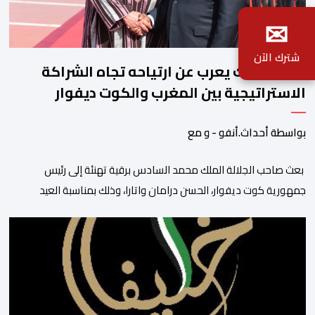
✉
شترك الآن
جلالة الملك يعرب عن ارتياحه تجاه الشراكة
الاستراتيجية بين المغرب والكوت ديفوار
بواسطة أحداث.أنفو - و مع
بعث صاحب الجلالة الملك محمد السادس برقية تهنئة إلى رئيس
جمهورية كوت ديفوار، الحسن درامان واتارا، وذلك بمناسبة العيد
الوطني لبلاده. وأعرب جلالة الملك، في هذه البرقية، عن تهانئه الحارة
للسيد واتارا، مقرونة بأصدق متمنيات جلالته بموصول التقدم والازدهار
للشعب الإيفواري. ومما جاء في برقية جلالة الملك “لقد تمكنت
المملكة المغربية وجمهورية كوت ديفوار، بحكم […]