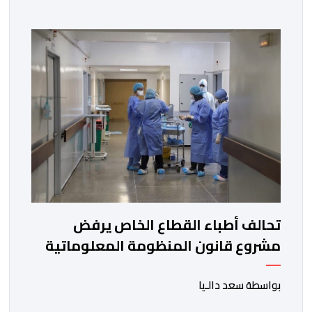
وأوضحت المديرية، في نشرة إنذارية محينة من مستوى
يقظة “برتقالي”، أنه من المرتقب تسجيل موجة حر، من اليوم
الجمعة إلى غاية يوم الأحد، مع درجات حرارة تتراوح ما […]
تحالف أطباء القطاع الخاص يرفض
مشروع قانون المنظومة المعلوماتية
الصحية الوطنية المندمجة
بواسطة سعد دالـيا