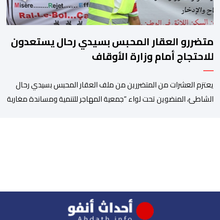
متضررو العقار المحبس بسيدي رحال يستعدون
للاحتجاج أمام وزارة الأوقاف
يعتزم العشرات من المتضررين من ملف العقار المحبس بسيدي رحال
الشاطئ، المنضوين تحت لواء “جمعية المهاجر للتنمية ومساندة مغاربة
العالم” إلى جانب جمعيات محلية أخرى، تنظيم وقفة احتجاجية سلمية
أمام الملحقة الإدارية لوزارة الأوقاف والشؤون الإسلامية بحي حسان
بالرباط، وذلك للمطالبة بتسوية هذا الملف الذي ظل عالقا لسنوات
طويلة وأثار استياء واسعا في صفوف أبناء […]