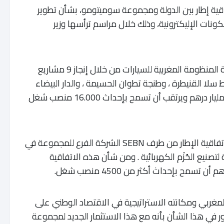
2022 بالرباط، توقيع اتفاقية إطار بين الدولة ومجموعة سوميتومو، بشأن تطوير
ونات الإليكترونية، وذلك خلال مراسم ترأسها وزير
وتتعلق هذه الاتفاقية – التي تأتي تعزيزا لدينامية المنظومة المغربية للسيارات من خلال إنجاز 9 مشاريع
لا القنيطرة ، وطنجة تطوان الحسيمة ، والدار البيضاء
سطات- باستثمارات تبلغ قيمتها الإجمالية 1965 مليار درهم ويرتقب أن تسمح بإحداث 16.000 منصب شغل
ولهذا، سيتم إنجاز أول مشروع استثماري لهذه الاتفاقية الإطار من طرف SEBN الشركة الفرع للمجموعة في
نيع الحُزَم الكهربائية . ومن شأن هذه الاتفاقية
غربي ومكانته الاستراتيجية في الاقتصاد الوطني على
في هذا الشأن بأنه مع هذا الاستثمار الجديد لمجموعة