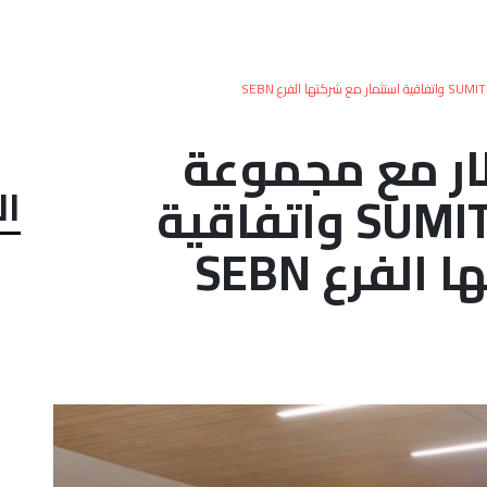
ار مع مجموعة
ال
سوميتومو SUMITOMO واتفاقية
لفرع SEBN