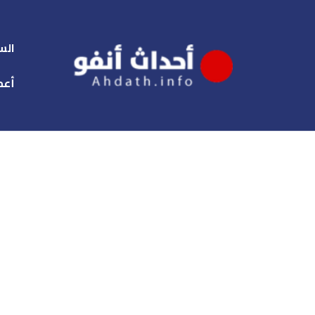
الس
أعم