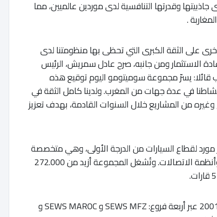
اذبيتها وقدرتها التنافسية لدى موردين عالميين، مما
مغاربة .
خرى على الثقة الكبرى التي تحظى بها منظومتنا لدى
إعادة الاستثمار ومن جانبه، صرح عادل سمريش، الرئيس
ام لمجموعة سوميتومو- SEBN المغرب قائلا: يسرّ مجموعة سوميتومو اليوم توقيع هذه
 نشاطنا في عدة جهات من المغرب. ولدينا كامل الثقة في
 وغيره من المشاريع خلال السنوات القادمة، بهدف تعزيز
ز مورد لقطاع السيارات من الدرجة الأولى، وهي متخصصة
في إنتاج أحزمة الكابلات والمكونات الإلكترونية وأنظمة الاتصالات. وتُشغل المجموعة أزيد من 272.000
وتتواجد مجموعة سوميتومو بالمغرب منذ سنة 2001 عبر أربعة فروع: SEWS MFZ و SEWS MAROC و