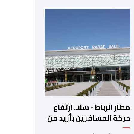
عوائد سندات الخزانة الأمريكية. وزاد سعر
الذهب في المعاملات الفورية بنسبة 1
في المائة إلى 4285,69 دولارا للأوقية،
مسجلا أعلى مستوى له منذ 18 يونيو
الماضي، فيما ارتفعت العقود الأمريكية
الآجلة […]
مطار الرباط - سلا.. ارتفاع
حركة المسافرين بأزيد من
14 بالمائة خلال الفصل