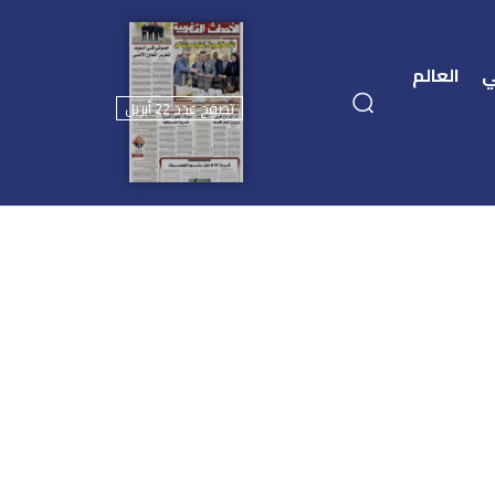
ي
العالم
تصفح عدد 22 أبريل