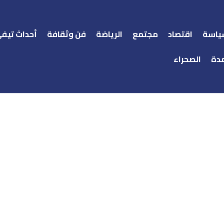
ياسة
اقتصاد
مجتمع
الرياضة
فن وثقافة
أحداث تيف
دة
الصحراء