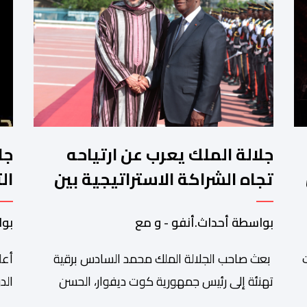
جلالة الملك يعرب عن ارتياحه
جا
تجاه الشراكة الاستراتيجية بين
ال
المغرب والكوت ديفوار
وا
بواسطة أحداث.أنفو - و مع
بوا
ت
بعث صاحب الجلالة الملك محمد السادس برقية
أعل
تهنئة إلى رئيس جمهورية كوت ديفوار، الحسن
درامان واتارا، وذلك بمناسبة العيد الوطني لبلاده.
است