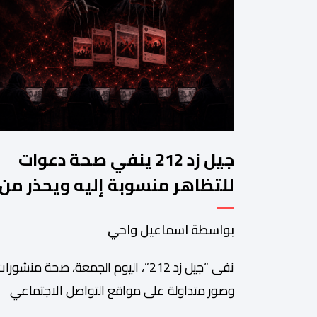
جيل زد 212 ينفي صحة دعوات
للتظاهر منسوبة إليه ويحذر من
منشورات مفبركة
بواسطة اسماعيل واحي
نفى “جيل زد 212”، اليوم الجمعة، صحة منشورا
وصور متداولة على مواقع التواصل الاجتماعي
تزعم دعوته إلى تنظيم مظاهرة أو تحديد موعد