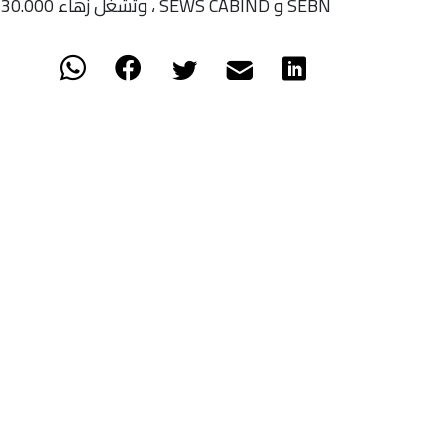
SEBN و SEWS CABIND ، وتشغل زهاء 30.000 شخص.