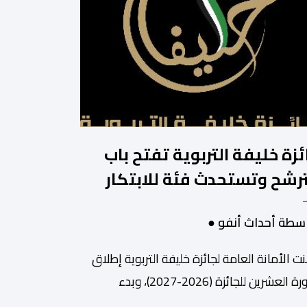
ئزة خليفة التربوية تفتح باب
ترشح وتستحدث فئة للابتكار
لذكاء الاصطناعي
سطة أحداث أنفو ●
نت الأمانة العامة لجائزة خليفة التربوية إطلاق
الدورة العشرين للجائزة (2026-2027)، وبدء
قبال طلبات الترشح إلكترونياً اعتباراً من اليوم