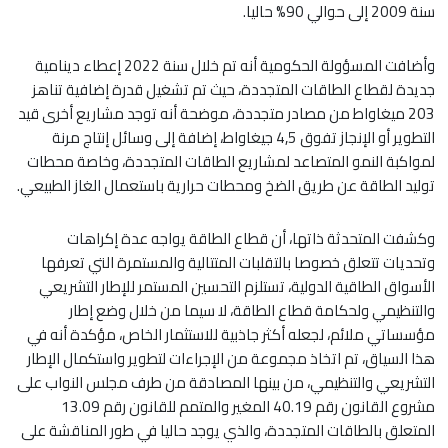
سنة 2009 إلى حوالي 90% حاليا.
وأضافت المسؤولة الحكومية أنه تم خلال سنة 2022 إعطاء دينامية
جديدة لقطاع الطاقات المتجددة، حيث تم تشغيل قدرة إضافية تناهز
203 ميغاواط من مصادر متجددة، موضحة أنه توجد مشاريع أخرى قيد
التطوير أو الإنجاز تفوق 4,5 جيغاواط، إضافة إلى وسائل إنتاج مرنة
لمواكبة النمو المتصاعد لمشاريع الطاقات المتجددة، وخاصة محطات
توليد الطاقة عن طريق الضخ ومحطات حرارية باستعمال الغاز الطبيعي.
وكشفت المتحدثة ذاتها، أن قطاع الطاقة يواجه عدة إكراهات
وتحديات تتعلق خصوصا بالتقلبات المتتالية والمستمرة التي تعرفها
الأسواق الطاقية الدولية، تستلزم التحسين المستمر للإطار التشريعي
والتنظيمي ولحكامة قطاع الطاقة، لا سيما من خلال وضع إطار
مؤسساتي ملائم، لجعله أكثر جاذبية للاستثمار الخاص، مؤكدة أنه في
هذا السياق، تم اتخاذ مجموعة من الإجراءات لتطوير واستكمال الإطار
التشريعي والتنظيمي، من بينها المصادقة من طرف مجلس النواب على
مشروع القانون رقم 40.19 المغير والمتمم للقانون رقم 13.09
المتعلق بالطاقات المتجددة، والذي يوجد حاليا في طور المناقشة على