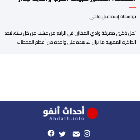
الصد الوطني
بواسطة إسماعيل واحي
تحل ذكرى معركة وادي المخازن في الرابع من غشت من كل سنة، لتجد
الذاكرة المغربية ما تزال شاهدة على واحدة من أعظم المحطات
التاريخية للمملكة، بما كرسته منذ قرون مضت من دروس استراتيجية لا
تزال حاضرة حتى اليوم، وعلى رأسها أن الطامعين في تدمير المغرب لا
يتحركون إلا عندما يجدون انقساما داخليا يمكن استغلاله. في […]