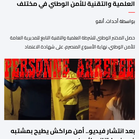
العلمية والتقنية للأمن الوطني في مختلف
الخبرات الجنائية
بواسطة أحداث. أنفو
حصل المختبر الوطني للشرطة العلمية والتقنية التابع للمديرية العامة
للأمن الوطني، نهاية الأسبوع المنصرم، على شهادة الاعتماد
والمطابقة والجودة بالمعيار الدولي “ISO/CEI 17025″، وذلك في
مختلف التخصصات والخبرات الشرعية، بما فيها فروع البيولوجيا والكيمياء،
وتدقيق وفحص الوثائق، والحرائق والمتفجرات، وكذا الآثار الرقمية
والمخدرات والمواد السمومية.وكانت المنظمة الأمريكية للاعتماد
والتقييس ″The ANSI National Accreditation Board″، المختصة […]
بعد انتشار فيديو.. أمن مراكش يطيح بمشتبه