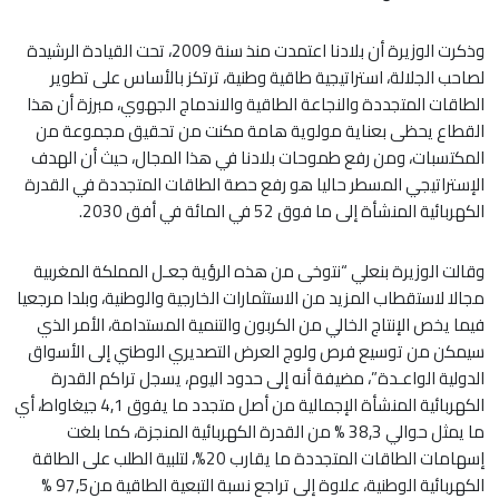
وذكرت الوزيرة أن بلادنا اعتمدت منذ سنة 2009، تحت القيادة الرشيدة
لصاحب الجلالة، استراتيجية طاقية وطنية، ترتكز بالأساس على تطوير
الطاقات المتجددة والنجاعة الطاقية والاندماج الجهوي، مبرزة أن هذا
القطاع يحظى بعناية مولوية هامة مكنت من تحقيق مجموعة من
المكتسبات، ومن رفع طموحات بلادنا في هذا المجال، حيث أن الهدف
الإستراتيجي المسطر حاليا هو رفع حصة الطاقات المتجددة في القدرة
الكهربائية المنشأة إلى ما فوق 52 في المائة في أفق 2030.
وقالت الوزيرة بنعلي “نتوخى من هذه الرؤية جعـل المملكة المغربية
مجالا لاستقطاب المزيد من الاستثمارات الخارجية والوطنية، وبلدا مرجعيا
فيما يخص الإنتاج الخالي من الكربون والتنمية المستدامة، الأمر الذي
سيمكن من توسيع فرص ولوج العرض التصديري الوطني إلى الأسواق
الدولية الواعـدة”، مضيفة أنه إلى حدود اليوم، يسجل تراكم القدرة
الكهربائية المنشأة الإجمالية من أصل متجدد ما يفوق 4,1 جيغاواط، أي
ما يمثل حوالي 38,3 % من القدرة الكهربائية المنجزة، كما بلغت
إسهامات الطاقات المتجددة ما يقارب 20%، لتلبية الطلب على الطاقة
الكهربائية الوطنية، علاوة إلى تراجع نسبة التبعية الطاقية من97,5 %