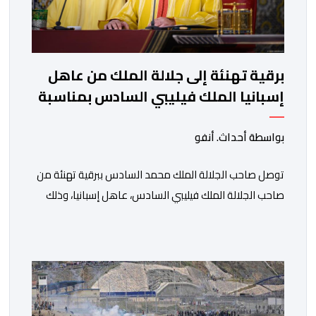
برقية تهنئة إلى جلالة الملك من عاهل
إسبانيا الملك فيليبي السادس بمناسبة
عيد العرش المجيد
بواسطة أحداث. أنفو
توصل صاحب الجلالة الملك محمد السادس ببرقية تهنئة من
صاحب الجلالة الملك فيليبي السادس، عاهل إسبانيا، وذلك
بمناسبة الذكرى السابعة والعشرين لتربع جلالته على عرش
أسلافه المنعمين. وأعرب العاهل الإسباني، في هذه البرقية،
باسمه الخاص وباسم الحكومة والشعب الإسبانيين، عن أحر
تهانيه وأطيب تمنياته بالسعادة والصحة لشقيقه جلالة
الملك، وبالمزيد من الازدهار والرفاه للشعب المغربي. […]