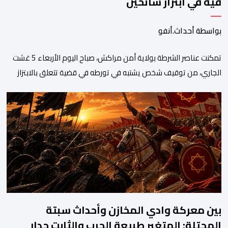
فيه في ابتزاز سائحين
بواسطة أحداث.أنفو
تمكنت عناصر الشرطة بولاية أمن مراكش، صباح اليوم الأربعاء 5 غشت
الجاري، من توقيف شخص يشتبه في تورطه في قضية تتعلق بالابتزاز
وممارسة الإرشاد السياحي بدون رخصة. وكان المشتبه فيه قد عرّض
سائحين أجنبيين للابتزاز بالمدينة العتيقة بمراكش، وطالبهما بمبلغ مالي
غير مستحق بدعوى ممارسة نشاط مرتبط بالإرشاد السياحي بدون
رخصة، وهي الأفعال الإجرامية التي […]
بين معركة وادي المخازن وأحداث سبتة
المحتلة: المتغير طبيعة الحرب والثابت جدار