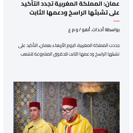
عمان: المملكة المغربية تجدد التأكيد
على تشبثها الراسخ ودعمها الثابت
للحقوق المشروعة للشعب الفلسطيني
الشقيق
بواسطة أحداث. أنفو / و م ع
جددت المملكة المغربية، اليوم الأربعاء بعمان، التأكيد على
تشبثها الراسخ ودعمها الثابت للحقوق المشروعة للشعب
الفلسطيني الشقيق في نيل حريته وإقامة دولته المستقلة
على حدود الرابع من يونيو 1967 وعاصمتها القدس
الشريف، واقتناعها بفضائل الحوار والتفاوض كسبيل وحيد
لحل الصراع الفلسطيني- الإسرائيلي، بعيدا عن أعمال العنف
والتطرف والتصرفات أحادية الجانب، وكذا انخراطها التام في
كل […]