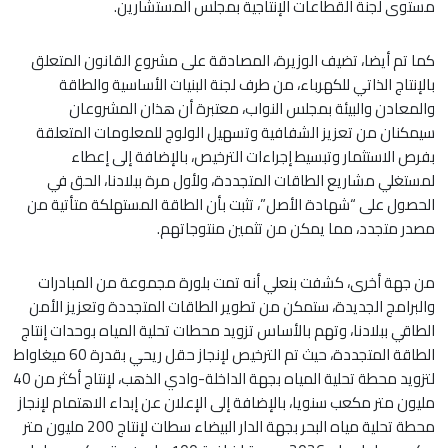
مستوى لجنة القطاعات الإنتاجية بمجلس المستشارين.
كما تم أيضا، تضيف الوزيرة، المصادقة على مشروع القانون المتعلق
بالإنتاج الذاتي للكهرباء، من طرف لجنة البنيات الأساسية والطاقة
والمعادن والبيئة بمجلس النواب، معتبرة أن هذان المشروعان
سيمكنان من تعزيز الشفافية وتسهيل الولوج للمعلومات المتعلقة
بفرص الاستثمار وتبسيط إجراءات الترخيص، بالإضافة إلى إعطاء
لمستغلي مشاريع الطاقات المتجددة، ولأول مرة ببلادنا، الحق في
الحصول على “شهادة الأصل”، تثبت بأن الطاقة المستهلكة متأتية من
مصدر متجدد، مما يمكن من تثمين منتوجاتهم.
من جهة أخرى، كشفت بنعلي أنه تمت بلورة مجموعة من المبادرات
والبرامج الجديدة، ستمكن من تطوير الطاقات المتجددة وتعزيز الأمن
الطاقي ببلادنا، وتهم بالأساس تزويد محطات تحلية المياه بوحدات إنتاج
الطاقة المتجددة، حيث تم الترخيص لإنجاز حقل ريحي بقدرة 60 ميغاواط
لتزويد محطة تحلية المياه بجهة الداخلة-وادي الذهب، لإنتاج أكثر من 40
مليون متر مكعب سنويا، بالإضافة إلى الإعلان عن إبداء الاهتمام لإنجاز
محطة تحلية مياه البحر بجهة الدار البيضاء سطات لإنتاج 200 مليون متر