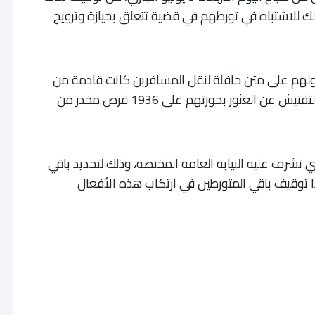
أعمارهم ما بين 29 و 45 سنة، وذلك للاشتباه في تورطهم في قضية تتعلق بحيازة وترويج
لهم على متن حافلة لنقل المسافرين كانت قادمة من
إحدى مدن شمال المملكة، حيث أسفرت عملية التفتيش عن العثور بحوزتهم على 1936 قرص مخدر من
تشرف عليه النيابة العامة المختصة، وذلك لتحديد باقي
ا توقيف باقي المتورطين في ارتكاب هذه الأفعال