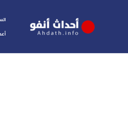
الس
أعم