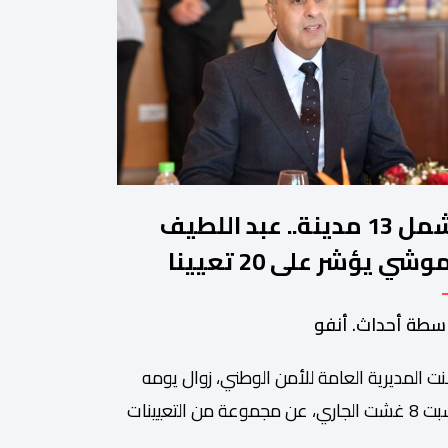
تشمل 13 مدينة.. عبد اللطيف
حموشي يؤشر على 20 تعيينا
يدا في مناصب المسؤولية
سطة أحداث. أنفو
صالح الأمن الوطني
نت المديرية العامة للأمن الوطني، زوال يومه
السبت 8 غشت الجاري، عن مجموعة من التعيينات
ديدة في مناصب المسؤولية بمصالح لا ممركزة