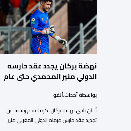
نهضة بركان يجدد عقد حارسه
الدولي منير المحمدي حتى عام
2028
بواسطة أحداث.أنفو
​أعلن نادي نهضة بركان لكرة القدم رسميا عن
تجديد عقد حارس مرماه الدولي المغربي منير
المحمدي، ليستمر مع الفريق البرتقالي بعقد يمتد