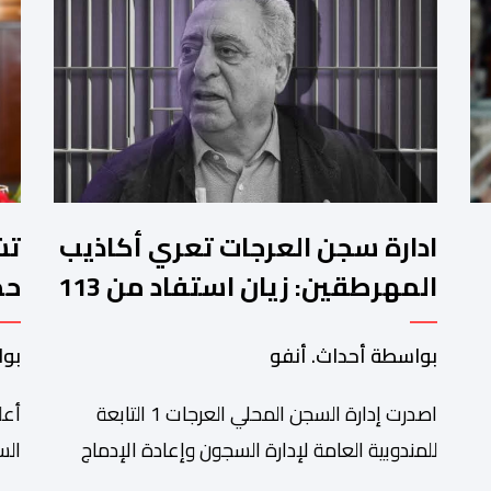
ادارة سجن العرجات تعري أكاذيب
المهرطقين: زيان استفاد من 113
استشارة و50 فحصا طبيا
جد
بواسطة أحداث. أنفو
بوا
بم
اصدرت إدارة السجن المحلي العرجات 1 التابعة
أعل
للمندوبية العامة لإدارة السجون وإعادة الإدماج
بيانا توضيحيا ردا على ما تم تداوله ببعض الجرائد
الج