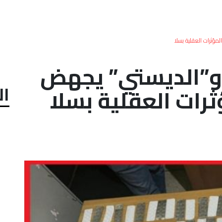
مؤثرات العقلية بسلا
 و”الديستي” يجهض
ال
ثرات العقلية بسلا