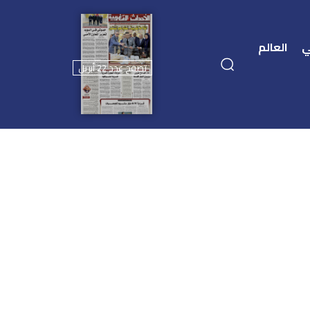
ي
العالم
تصفح عدد 22 أبريل