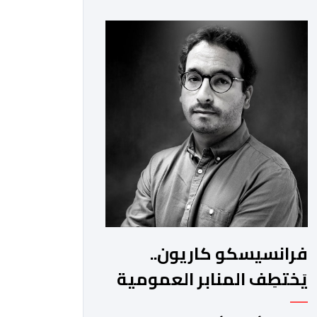
للأمن الوطني بمدن الناظور ومراكش
وأكادير وتيكيوين والعروي وأسفي
ووجدة والعيون والدار البيضاء وبني ملال
وابن جرير وطنجة وأصيلة، وذلك في إطار
دينامية داخلية تهدف لضخ دماء جديدة
والاستعانة بكفاءات أمنية شابة
ومتمرسة، […]
فرانسيسكو كاريون..
يَختطِف المنابر العمومية
الإسبانية لتصريف أجندات