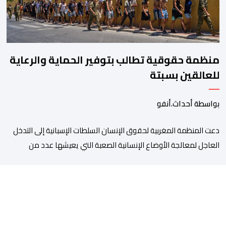
منظمة حقوقية تطالب بتوفير الحماية والرعاية
للعالقين بسبتة
بواسطة أحداث.أنفو
دعت المنظمة المغربية لحقوق الإنسان السلطات الإسبانية إلى التدخل
العاجل لمعالجة الأوضاع الإنسانية الصعبة التي يعيشها عدد من
المواطنين والمواطنات المغاربة العالقين بمدينة سبتة المحتلة، من
بينهم أطفال وقاصرون وقاصرات، في ظل نقص حاد في الغذاء والماء
وغياب المأوى، وما يرافق ذلك من مخاطر على سلامتهم الجسدية
والنفسية. وقالت المنظمة إن عددا من العالقين يعيشون […]