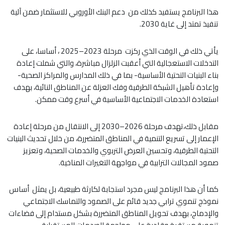
هذا البرنامج يستفيد كذلك من دعم البنك الأوروبي للاستثمار ضمن آلية
تنفيذ تمتد إلى غاية 2030.
يأتي ذلك في الوقت الذي ركزت مرحلة 2023–2025 ، أساسا، على
التدخلات الاستعجالية التي أعقبت الزلزال مباشرة، والتي شملت إعادة
بناء البنيات التحتية الأساسية- بما في ذلك المدارس والمراكز الصحية-
وإعادة تأهيل الشبكة الطرقية وفك العزلة عن المناطق النائية، بهدف
استعادة الخدمات الاجتماعية الأساسية في أسرع وقت ممكن.
مقابل ذلك،تهدف مرحلة 2026–2030 إلى الانتقال من مرحلة إعادة
الإعمار إلى تسريع التنمية في المناطق المتضررة، من خلال تحديث البنيات
التحتية الطرقية، وتحسين العرض التربوي والخدمات الصحية، وتعزيز
صمود المجالات الترابية في مواجهة التغيرات المناخية.
كما أن هذا البرنامج ليس مجرد استجابة لكارثة طبيعية، بل يمثل أساس
نموذج تنموي ترابي جديد قائم على الصمود والتماسك الاجتماعي
والإدماج، بهدف تحويل المناطق المتضررة بشكل مستدام إلى فضاءات