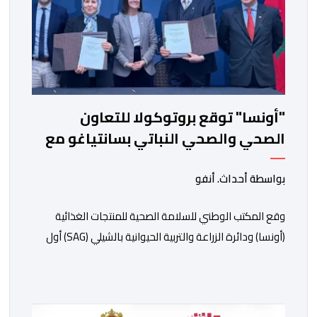
"أونسا" توقع بروتوكولا للتعاون
الصحي والصحي النباتي بسانتياغو مع
دائرة الزراعة وتربية المواشي
بواسطة أحداث. أنفو
وقع المكتب الوطني للسلامة الصحية للمنتجات الغذائية
(أونسا) ودائرة الزراعة والتربية الحيوانية بالشيلي (SAG) أول
أمس الجمعة بسانتياغو، بروتوكولا للتعاون في مجال الحجر
الصحي وحماية الصحة النباتية، والصحة الحيوانية. وسيمكن
هذا البروتوكول الذي تم توقيعه بحضور مسؤولين عن