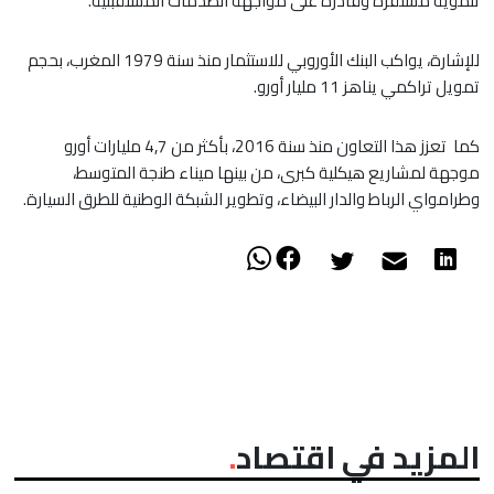
تنموية مستقرة وقادرة على مواجهة الصدمات المستقبلية.
للإشارة، يواكب البنك الأوروبي للاستثمار منذ سنة 1979 المغرب، بحجم
تمويل تراكمي يناهز 11 مليار أورو.
كما تعزز هذا التعاون منذ سنة 2016، بأكثر من 4,7 مليارات أورو
موجهة لمشاريع هيكلية كبرى، من بينها ميناء طنجة المتوسط،
وطرامواي الرباط والدار البيضاء، وتطوير الشبكة الوطنية للطرق السيارة.
المزيد في اقتصاد