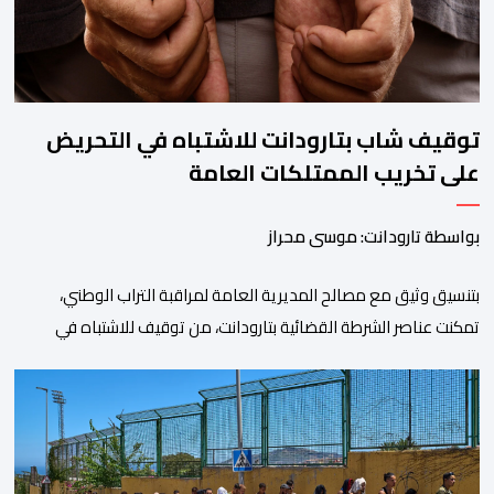
توقيف شاب بتارودانت للاشتباه في التحريض
على تخريب الممتلكات العامة
بواسطة تارودانت: موسى محراز
بتنسيق وثيق مع مصالح المديرية العامة لمراقبة التراب الوطني،
تمكنت عناصر الشرطة القضائية بتارودانت، من توقيف للاشتباه في
تورطه في أفعال مرتبطة بالدعوة إلى ارتكاب أعمال تخريبية واستهداف
ممتلكات الدولة، وذلك على خلفية دعوات للاحتجاج جرى تداولها عبر
مواقع التواصل الاجتماعي تحت اسم ما بات يعرف بـ” Genz212
“.وبحسب المعطيات المتوفرة، جاء توقيف المعني بالأمر […]