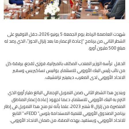
شهدت العاصمة الرباط، يوم الجمعة 5 يونيو 2026، حفل التوقيع على
الشطر الثاني من برنامج “إعادة الإعمار ما بعد زلزال الحوز”، الذي رصد له
مبلغ 500 مليون أورو.
الحفل ترأسه الوزير المنتدب المكلف بالميزانية، فوزي لقجع، برفقة كل
من نائب رئيس البنك الأوروبي للاستثمار، يوانيس تساكيريس، وسفير
الاتحاد الأوروبي لدى المغرب، ديميتير تزانتشيف.
ويندرج هذا الشطر الثاني ضمن التمويل الإجمالي البالغ مليار أورو الذي
التزم به البنك الأوروبي للاستثمار، دعما لجهود إعادة إعمار المناطق
المتضررة من زلزال 8 شتنبر 2023، علما بأنه تم منح هذا التمويل في إطار
برنامج الصندوق الأوروبي للتنمية المستدامة بلوس” FEDD+” التابع
للاتحاد الأوروبي، ويستفيد، بهذه الصفة، من ضمان الاتحاد الأوروبي.