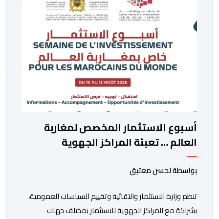
السلطات الشيلية، وممثلين عن القطاع الخاص ومن أوساط
التصدير، من مواءمة الإجراءات الصحية، والصحية النباتية
المطبقة على […]
أسبوع الاستثمار المخصص لمغاربة
العالم … تعبئة المراكز الجهوية
للاستثمار لمواكبة مشاريع مغاربة
العالم
بواسطة لحسن معتيق
تنظم وزارة الاستثمار والتقائية وتقييم السياسات العمومية،
بشراكة مع المراكز الجهوية للاستثمار بمختلف جهات