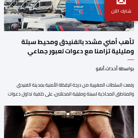
✉
شترك الآن
تأهب أمني مشدد بالفنيدق ومحيط سبتة
ومليلية تزامنا مع دعوات لعبور جماعي
بواسطة أحداث.أنفو
رفعت السلطات المغربية من درجة اليقظة الأمنية بمدينة الفنيدق
والمناطق المحاذية لسبتة ومليلية المحتلتين، على خلفية تداول دعوات
عبر منصات التواصل الاجتماعي تحث على تنفيذ محاولة جماعية جديدة
للوصول إلى المدينتين يوم 15 غشت الجاري. وعرفت المناطق الشمالية
خلال الساعات الأخيرة انتشارا أمنيا مكثفا، خاصة بالمحاور الطرقية
المؤدية إلى الفنيدق، حيث جرى تعزيز الدوريات وإقامة […]