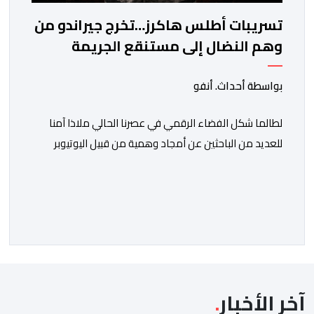
تسريبات أطلس هاكرز…تخرج جيراندو من
وهم النضال إلى مستنقع الجريمة
المنظمة
بواسطة أحداث. أنفو
لطالما شكل الفضاء الرقمي في عصرنا الحالي ملاذا آمنا
للعديد من الباحثين عن أمجاد وهمية من قبيل اليوتيوبر
النصاب هشام جيراندو، حيث وفرت له منصات التواصل
الاجتماعي منصة مثالية لارتداء قفازات النظافة وادعاء
محاربة الفساد والدفاع عن حقوق المظلومين. وفي هذا
السياق، برز هذا النصاب في البداية كصانع محتوى افتراضي
يقتات على استعطاف الجماهير ودغدغة […]
آخر الأخبار