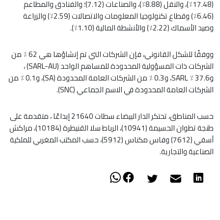
(17.48٪)، والنقل (8.88٪)، والصناعات (7.12)؛ والفنادق والمطاعم
(6.46٪) وقطاع تكنولوجيا المعلومات والاتصالات (2.59٪) والزراعة
وصيد الأسماك (2.22٪) والأنشطة المالية (1.10٪).
ووفقًا للشكل القانوني، فإن الشركات التي تم إنشاؤها هي 62 ٪ من
الشركات ذات المسؤولية المحدودة للمساهم الواحد (SARL-AU) ،
و37.6 ٪ SARL، و0.3 ٪ من الشركات العامة المحدودة (SA)، و0.1 ٪ من
الشركات العامة المحدودة في الاسم الجماعي (SNC).
حسب المناطق، تحتكر الدار البيضاء سطات 21640 إبداعًا ، متقدمة على
طنجة تطوان الحسيمة (10941)، الرباط سلا القنيطرة (10184)، مراكش
آسفي (7612) وفاس مكناس (5912)، حسب المكتب المغربي للملكية
الصناعية والتجارية.