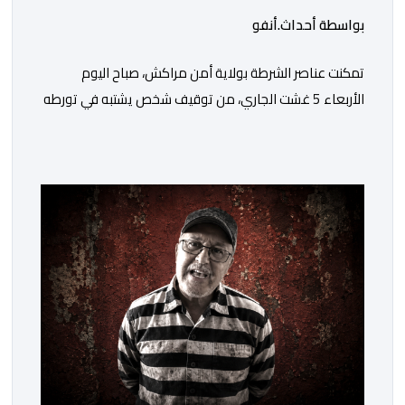
بواسطة أحداث.أنفو
تمكنت عناصر الشرطة بولاية أمن مراكش، صباح اليوم
الأربعاء 5 غشت الجاري، من توقيف شخص يشتبه في تورطه
في قضية تتعلق بالابتزاز وممارسة الإرشاد السياحي بدون
رخصة. وكان المشتبه فيه قد عرّض سائحين أجنبيين للابتزاز
بالمدينة العتيقة بمراكش، وطالبهما بمبلغ مالي غير مستحق
بدعوى ممارسة نشاط مرتبط بالإرشاد السياحي بدون رخصة،
وهي الأفعال الإجرامية التي […]