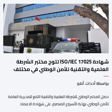
مجلس إدارة الفيفا، لمناقشة التطورات الأخيرة وضمان تطوير آليات
العمل الداخلي. ​وشهد اللقاء تجديد الثقة المتبادلة بين القيادة التنفيذية
للاتحاد، حيث أكد المجتمعون دعمهم الكامل للرئيس إنفانتينو باعتباره
المسؤول الوحيد المباشر والمنتخب من قِبل 211 اتحادا […]
شهادة ISO/IEC 17025 تتوج مختبر الشرطة
العلمية والتقنية للأمن الوطني في مختلف
الخبرات الجنائية
بواسطة أحداث. أنفو
حصل المختبر الوطني للشرطة العلمية والتقنية التابع للمديرية العامة
للأمن الوطني، نهاية الأسبوع المنصرم، على شهادة الاعتماد
والمطابقة والجودة بالمعيار الدولي “ISO/CEI 17025″، وذلك في