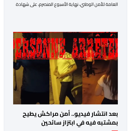
العامة للأمن الوطني، نهاية الأسبوع المنصرم، على شهادة
الاعتماد والمطابقة والجودة بالمعيار الدولي “ISO/CEI
17025″، وذلك في مختلف التخصصات والخبرات الشرعية، بما
فيها فروع البيولوجيا والكيمياء، وتدقيق وفحص الوثائق،
والحرائق والمتفجرات، وكذا الآثار الرقمية والمخدرات والمواد
السمومية.وكانت المنظمة الأمريكية للاعتماد والتقييس
″The ANSI National Accreditation Board″، المختصة […]
بعد انتشار فيديو.. أمن مراكش يطيح
بمشتبه فيه في ابتزاز سائحين