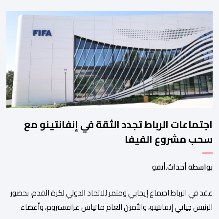
وكتاب الدولة بخصوص إعداد مشروع قانون مالية 2027 أي آخر
مشروع من نوعه في ظل ولايته الحكومية. هذه الرسالة التأطيرية
ارتكزت على 4 أولويات، كما حملت ألحت على ضرورة عقلنة نفقات
التسيير، بل وتقييد التوظيف إلا في حالة الضرورة. […]
اجتماعات الرباط تجدد الثقة في إنفانتينو مع
سحب مشروع الفيفا
بواسطة أحداث.أنفو
عقد في الرباط اجتماع إيجابي ومثمر للاتحاد الدولي لكرة القدم، بحضور
الرئيس جياني إنفانتينو، والأمين العام ماتياس غرافستروم، وأعضاء