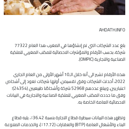
AHDATH.INFO
بلغ عدد الشركات التي تم إنشاؤها في المغرب هدا العام 77322
شركة، بحسب الأرقام والمؤشرات الاحصائية للمكتب المغربي للملكية
الصناعية والتجارية (OMPIC).
هذه الأرقام تشير الى أنه خلال الـ10 أشهر الأولى من العام الجاري
2022، أحدتث الشركات وفق تقسيمن، أولها شركات تعود إلى أشخاص
اعتباريين، ويبلغ عددهم 52968 شركة وأشخاصًا طبيعيين (24354)؛
وفق ما حدده المكتب المغربي للملكية الصناعية والتجارية في البيانات
الاحصائية العامة الخاصة به.
وتظهر هذه البيانات سيطرة قطاع التجارة بنسبة 36.42٪، يليه قطاع
البناء والأشغال العامة (BTP) والعقارات (17.72٪)، والخدمات المتنوعة