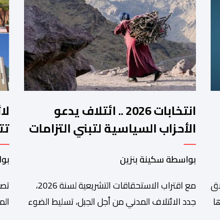
انتخابات 2026 .. ائتلاف يدعو
لا
الأحزاب السياسية لتبني التزامات
تت
واضحة تجاه المناطق الجبلية
فم
بواسطة سكينة بنزين
بوا
اق
مع اقتراب الاستحقاقات التشريعية لسنة 2026،
تصا
ا
جدد الائتلاف المدني من أجل الجبل، تسليط الضوء
الم
على عدد من المطالب المرتبطة بساكنة المناطق
من 