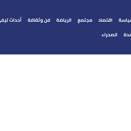
ياسة
اقتصاد
مجتمع
الرياضة
فن وثقافة
أحداث تيف
دة
الصحراء