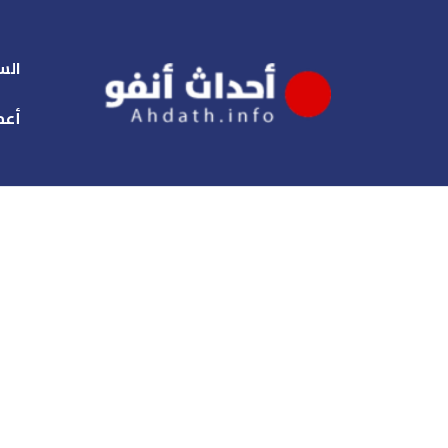
الس
أعم