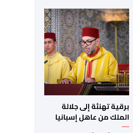
دولته المستقلة على حدود الرابع من يونيو
1967 وعاصمتها القدس الشريف،
واقتناعها بفضائل الحوار والتفاوض
كسبيل وحيد لحل الصراع الفلسطيني-
الإسرائيلي، بعيدا عن أعمال العنف
والتطرف والتصرفات أحادية الجانب، وكذا
انخراطها التام في كل […]
برقية تهنئة إلى جلالة
الملك من عاهل إسبانيا
الملك فيليبي السادس