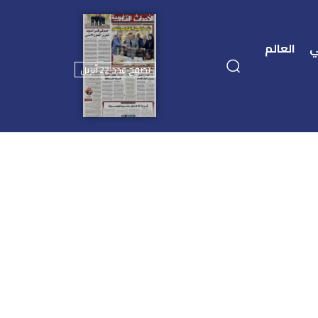
ي
العالم
تصفح عدد 22 أبريل