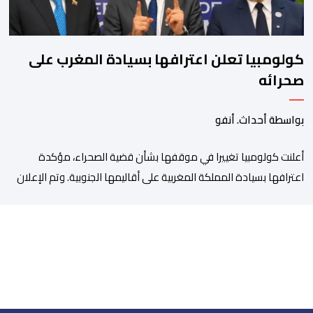
كولومبيا تعلن اعترافها بسيادة المغرب على
صحرائه
بواسطة أحداث. أنفو
أعلنت كولومبيا تغييرا في موقفها بشأن قضية الصحراء، مؤكدة
اعترافها بسيادة المملكة المغربية على أقاليمها الجنوبية. وتم الإعلان
عن هذا الموقف الجديد، أمس الجمعة، خلال لقاء بين وزير الشؤون
الخارجية والتعاون الافريقي والمغاربة المقيمين بالخارج، ناصر بوريطة،
ونائب رئيس جمهورية كولومبيا، خوسيه مانويل ريستريبو، بحضور وزير
العلاقات الخارجية عمر بولا إسكوبار. وبهذه المناسبة، أكد السيد […]