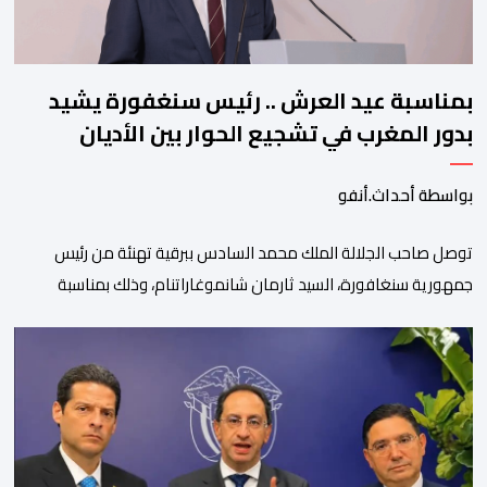
بمناسبة عيد العرش .. رئيس سنغفورة يشيد
بدور المغرب في تشجيع الحوار بين الأديان
بواسطة أحداث.أنفو
توصل صاحب الجلالة الملك محمد السادس ببرقية تهنئة من رئيس
جمهورية سنغافورة، السيد ثارمان شانموغاراتنام، وذلك بمناسبة
الذكرى السابعة والعشرين لتربع جلالته على عرش أسلافه المنعمين.
وأعرب السيد شانموغاراتنام، في هذه البرقية، باسم الشعب
السنغافوري، عن أحر تهانئه وأطيب متمنياته بموفور الصحة ومزيد من
التوفيق لجلالة الملك، وللشعب المغربي بمزيد من السلام والازدهار.
وأشاد الرئيس […]