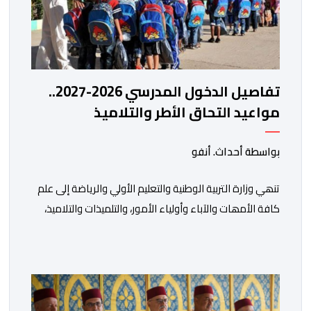
تفاصيل الدخول المدرسي 2026-2027..
مواعيد التحاق الأطر والتلاميذ
بالمؤسسات التعليمية
بواسطة أحداث. أنفو
تنھي وزارة التربیة الوطنیة والتعلیم الأولي والریاضة إلى علم
كافة الأمھات والآباء وأولیاء الأمور، والتلمیذات والتلامیذ،
والأطر الإداریة والتربویة وإلى الرأي العام الوطني، أن الدخول
المدرسي لسنة 2026-2027 سیتم في موعده الرسمي
المحدد سلفا طبقا لمقتضیات المقرر الوزاري رقم 047.26
الصادر بتاریخ 3 یولیوز 2026 بشأن تنظیم السنة الدراسیة.
وأوضحت الوزارة، في بلاغ، أن أطر […]