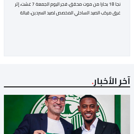
نجا 18 بحارا من موت محقق، فجر اليوم الجمعة 7 غشت، إثر
غرق مركب الصيد الساحلي المخصص لصيد السردين، قبالة
سواحل مدينة الداخلة. ووفق المعطيات المتوفرة، فإن
الحادث وقع بعدما تسربت كميات كبيرة من المياه إلى داخل
المركب أثناء مزاولته نشاط الصيد البحري، قبل أن تتفاقم
الوضعية وينتهي الأمر بغرقه، ما استنفر عدداً من مراكب […]
آخر الأخبار