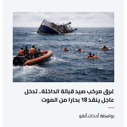
ورئيس المجلس الإقليمي للجديدة، ورئيس المجلس العلمي
المحلي للجديدة، وذلك بحضور شخصيات مدنية وعسكرية
ودينية. وجرت مراسيم افتتاح فعاليات الموسم بالخيمة
الرسمية، حيث أُلقيت كلمات كل من رئيس المجلس […]
غرق مركب صيد قبالة الداخلة.. تدخل
عاجل ينقذ 18 بحارا من الموت
بواسطة أحداث.أنفو