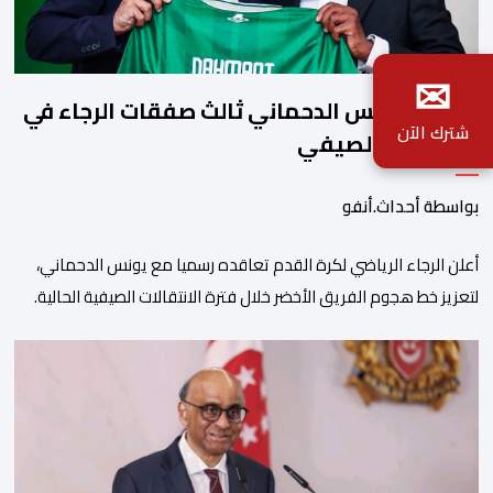
✉
رسميا..يونس الدحماني ثالث صفقات الرجاء في
شترك الآن
الميركاتو الصيفي
بواسطة أحداث.أنفو
أعلن الرجاء الرياضي لكرة القدم تعاقده رسميا مع يونس الدحماني،
لتعزيز خط هجوم الفريق الأخضر خلال فترة الانتقالات الصيفية الحالية. ​
ويمتد العقد الذي يربط الدحماني بالنسور لعدة سنوات حتى عام 2030،
حيث يعول عليه الطاقم التقني للرجاء لتقديم الإضافة المرجوة في
المسابقات المحلية والقارية المقبلة. ​وجاء هذا التعاقد بعد أداء لافت
قدمه اللاعب برفقة اتحاد […]