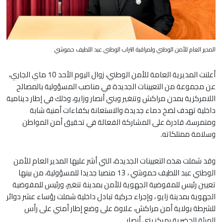
المدير العام للأمن الوطني ولمراقبة التراب الوطني عبد اللطيف حموشي
أعلنت المديرية العامة للأمن الوطني، زوال اليوم الأحد 10 ماي الجاري،
عن مجموعة من التعيينات الجديدة في مناصب المسؤولية بالمصالح
اللامركزية بمدن مراكش وتنغير وبني أنصار وزايو، وذلك في إطار دينامية
داخلية تهدف لضخ دماء جديدة والاستعانة بكفاءات أمنية شابة
ومتمرسة، قادرة على المشاركة الفعالة في تحقيق أمن المواطن
وسلامة ممتلكاته.
وقد شملت هذه التعيينات الجديدة، التي أشر عليها المدير العام للأمن
الوطني عبد اللطيف حموشي ، 13 منصبا جديدا للمسؤولية، من بينها
تعيين رئيس للمفوضية الجهوية للأمن بمدينة تنغير، ورئيس للمفوضية
الجهوية بمدينة زايو ، وإجراء حركية تبادل داخلية شملت رؤساء عشر دوائر
للشرطة بولاية أمن مراكش، علاوة على وضع إطار أمني على رأس
الهيئة الحضرية بمركز بني أنصار.