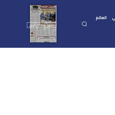
ي
العالم
تصفح عدد 22 أبريل