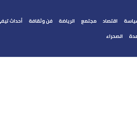
ياسة
اقتصاد
مجتمع
الرياضة
فن وثقافة
أحداث تيف
دة
الصحراء