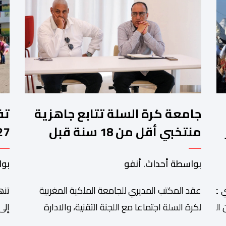
جامعة كرة السلة تتابع جاهزية
منتخبي أقل من 18 سنة قبل
كأس إفريقيا
وا
بواسطة أحداث. أنفو
بوا
عقد المكتب المديري للجامعة الملكية المغربية
تنھ
 عبد الله أمغار،تواصلت عملية إحصاء السربات المشاركة في واحد
التبوريدة،
لكرة السلة اجتماعا مع اللجنة التقنية، والادارة
إلى
التقنية الوطنية خصص لتقييم حصيلة عمل الأشهر
وال