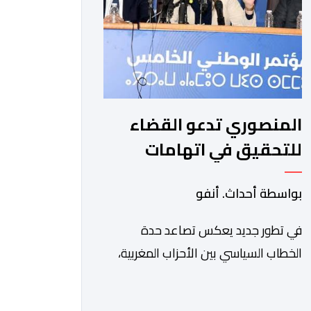
وجمهورية كوت ديفوار، بحكم […]
المنصوري تدعو القضاء
للتحقيق في اتهامات
بنكيران لـ" البام " بـ " حزب
بواسطة أحداث. أنفو
المخدرات "
في تطور جديد يعكس تصاعد حدة
الخطاب السياسي بين الأحزاب المغربية،
دخلت القيادية بحزب الأصالة والمعاصرة،
فاطمة الزهراء المنصوري، على خط