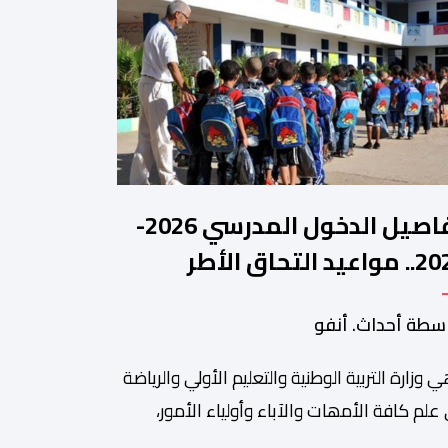
تفاصيل الدخول المدرسي 2026-
2027.. مواعيد التحاق الأطر
لتلاميذ بالمؤسسات التعليمية
سطة أحداث. أنفو
ي وزارة التربیة الوطنیة والتعلیم الأولي والریاضة
ة من أبرزالتظاهرات التراثية بالمغرب، والتي تستقطب سنويا عشاق
 علم كافة الأمھات والآباء وأولیاء الأمور،
تلمیذات والتلامیذ، والأطر الإداریة والتربویة وإلى