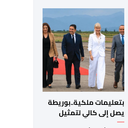
المواجهة مع الأمين العام السابق لحزب
العدالة والتنمية، عبد الإله بنكيران، على
خلفية اتهامات سبق أن وجهها هذا
الأخير إلى حزب ” البام ” وربطه بملف
المخدرات.المنصوري أكدت أن بنكيران ” ما
غير اليوم […]
بتعليمات ملكية..بوريطة
يصل إلى كالي لتمثيل
جلالة الملك في حفل