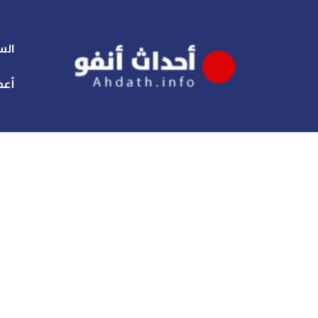
الس
أعم