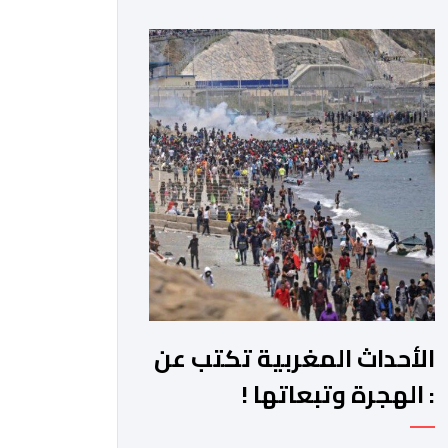
لتربع جلالته على عرش أسلافه المنعمين.
وأعرب العاهل الإسباني، في هذه البرقية،
باسمه الخاص وباسم الحكومة والشعب
الإسبانيين، عن أحر تهانيه وأطيب تمنياته
بالسعادة والصحة لشقيقه جلالة الملك،
وبالمزيد من الازدهار والرفاه للشعب
المغربي. […]
الأحداث المغربية تكتب عن
: الهجرة وتبعاتها !