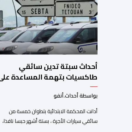
أحداث سبتة تدين سائقي
طاكسيات بتهمة المساعدة على
الهجرة غير النظامية
بواسطة أحداث.أنفو
أدانت المحكمة الابتدائية بتطوان خمسة من
سائقي سيارات الأجرة ، بستة أشهر حبسا نافذا،
وغرامة قدرها 10 آلاف درهم لكل محكوم، بته