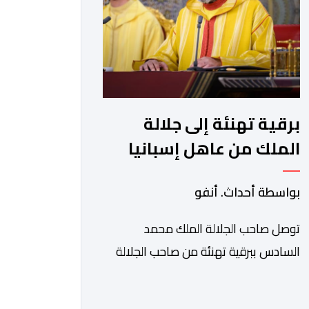
والتطرف والتصرفات أحادية الجانب، وكذا
انخراطها التام في كل […]
برقية تهنئة إلى جلالة
الملك من عاهل إسبانيا
الملك فيليبي السادس
بواسطة أحداث. أنفو
بمناسبة عيد العرش
المجيد
توصل صاحب الجلالة الملك محمد
السادس ببرقية تهنئة من صاحب الجلالة
الملك فيليبي السادس، عاهل إسبانيا،
وذلك بمناسبة الذكرى السابعة والعشرين