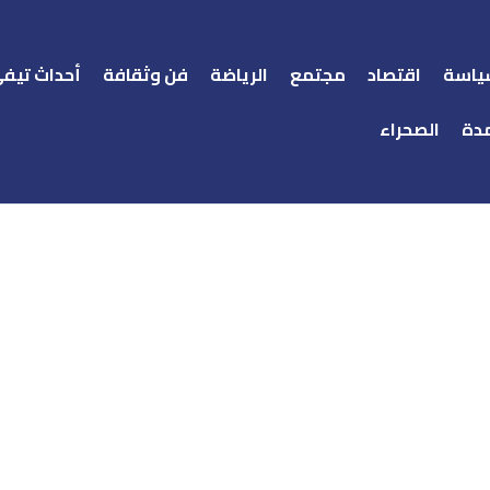
ياسة
اقتصاد
مجتمع
الرياضة
فن وثقافة
أحداث تيف
دة
الصحراء