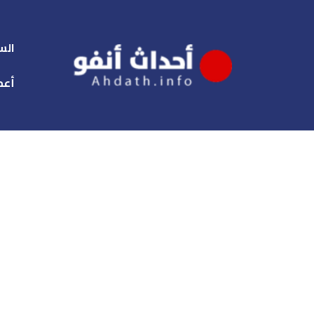
الس
أعم