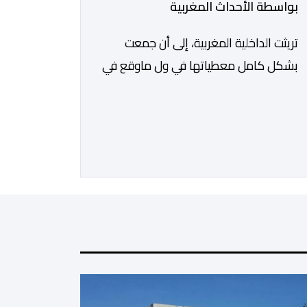
بواسطة الأحداث المغربية
تريثت الداخلية المغربية، إلى أن جمعت
بشكل كامل معطياتها في ول ماوقع في
المعبر الحدودي المؤدي إلى ثغر السليب،
وقدمت معطيات دقيقة حول ماوقع،
وكيف وقع، ومن حرك الأمور، ومن دير
بليل لذلك الأمر الجلل الذي انتهى بما
انتهى عليه.ولمن اتتقدوا الصمت
الحكومي في عز الأزمة، الرد كان واضحا:
لايمكن الحديث دون استيفاء كل
الحقائق، […]