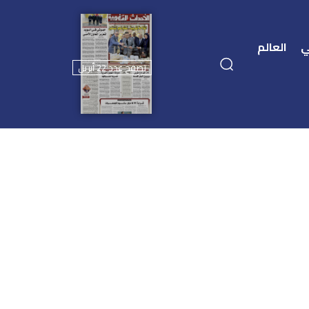
ي
العالم
تصفح عدد 22 أبريل