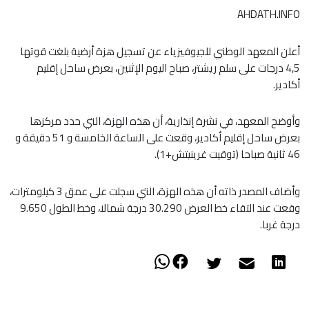
AHDATH.INFO
أعلن المعهد الوطني للجيوفيزياء عن تسجيل هزة أرضية بلغت قوتها
4,5 درجات على سلم ريشتر، صباح اليوم الإثنين، بعرض ساحل إقليم
أكادير.
وأوضح المعهد، في نشرة إنذارية، أن هذه الهزة، التي حدد مركزها
بعرض ساحل إقليم أكادير، وقعت على الساعة الخامسة و 51 دقيقة و
46 ثانية صباحا (توقيت غرينيتش+1).
وأضاف المصدر ذاته أن هذه الهزة، التي سجلت على عمق 3 كيلومترات،
وقعت عند التقاء خط العرض 30.290 درجة شمالا، وخط الطول 9.650
درجة غربا.