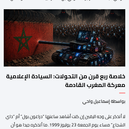
إقليم الجديدة، ورئيس جماعة مولاي عبد الله، ورئيس المجلس الإقليمي
للجديدة، ورئيس المجلس العلمي المحلي للجديدة، وذلك بحضور
شخصيات مدنية وعسكرية ودينية. وجرت مراسيم افتتاح فعاليات
الموسم بالخيمة الرسمية، حيث أُلقيت كلمات كل من رئيس المجلس […]
خلاصة ربع قرن من التحولات: السيادة الإعلامية
معركة المغرب القادمة
بواسطة إسماعيل واحي
لا أتذكر على وجه اليقين إن كنت أشاهد ساعتها “دراغون بول” أم “داي
الشجاع” مساء يوم الجمعة 23 يوليوز 1999. ما أتذكره جيدا هو أن