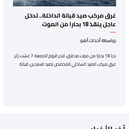
غرق مركب صيد قبالة الداخلة.. تدخل
عاجل ينقذ 18 بحارا من الموت
بواسطة أحداث.أنفو
نجا 18 بحارا من موت محقق، فجر اليوم الجمعة 7 غشت، إثر
غرق مركب الصيد الساحلي المخصص لصيد السردين، قبالة
سواحل مدينة الداخلة. ووفق المعطيات المتوفرة، فإن
الحادث وقع بعدما تسربت كميات كبيرة من المياه إلى داخل
المركب أثناء مزاولته نشاط الصيد البحري، قبل أن تتفاقم
الوضعية وينتهي الأمر بغرقه، ما استنفر عدداً من مراكب […]