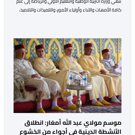
تنھي وزارة التربیة الوطنیة والتعلیم الأولي والریاضة إلى علم
كافة الأمھات والآباء وأولیاء الأمور، والتلمیذات والتلامیذ،
والأطر الإداریة والتربویة وإلى الرأي العام الوطني، أن الدخول
المدرسي لسنة 2026-2027 سیتم في موعده الرسمي
المحدد سلفا طبقا لمقتضیات المقرر الوزاري رقم 047.26
الصادر بتاریخ 3 یولیوز 2026 بشأن تنظیم السنة الدراسیة.
وأوضحت الوزارة، في بلاغ، أن أطر […]
موسم مولاي عبد الله أمغار: انطلاق
الأنشطة الدينية في أجواء من الخشوع