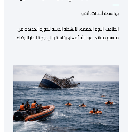
الروحي
بواسطة أحداث. أنفو
انطلقت، اليوم الجمعة، الأنشطة الدينية للدورة الجديدة من
موسم مولاي عبد الله أمغار، برئاسة والي جهة الدار البيضاء-
سطات، وعامل إقليم الجديدة، ورئيس جماعة مولاي عبد الله،
ورئيس المجلس الإقليمي للجديدة، ورئيس المجلس العلمي
المحلي للجديدة، وذلك بحضور شخصيات مدنية وعسكرية
ودينية. وجرت مراسيم افتتاح فعاليات الموسم بالخيمة
الرسمية، حيث أُلقيت كلمات كل من رئيس المجلس […]