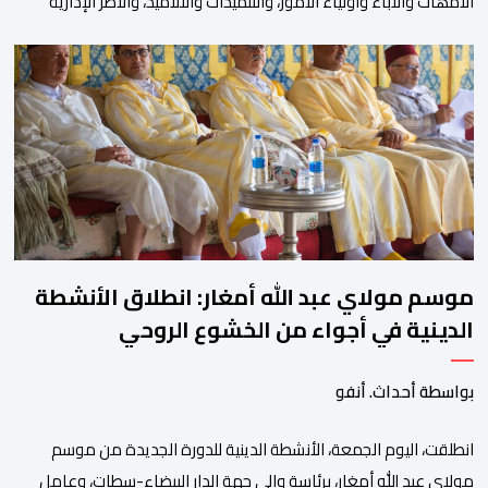
الأمھات والآباء وأولیاء الأمور، والتلمیذات والتلامیذ، والأطر الإداریة
والتربویة وإلى الرأي العام الوطني، أن الدخول المدرسي لسنة 2026-
2027 سیتم في موعده الرسمي المحدد سلفا طبقا لمقتضیات المقرر
الوزاري رقم 047.26 الصادر بتاریخ 3 یولیوز 2026 بشأن تنظیم السنة
الدراسیة. وأوضحت الوزارة، في بلاغ، أن أطر […]
موسم مولاي عبد الله أمغار: انطلاق الأنشطة
الدينية في أجواء من الخشوع الروحي
بواسطة أحداث. أنفو
انطلقت، اليوم الجمعة، الأنشطة الدينية للدورة الجديدة من موسم
مولاي عبد الله أمغار، برئاسة والي جهة الدار البيضاء-سطات، وعامل