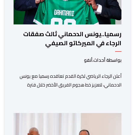
رسميا..يونس الدحماني ثالث صفقات
الرجاء في الميركاتو الصيفي
بواسطة أحداث.أنفو
أعلن الرجاء الرياضي لكرة القدم تعاقده رسميا مع يونس
الدحماني، لتعزيز خط هجوم الفريق الأخضر خلال فترة
الانتقالات الصيفية الحالية. ​ويمتد العقد الذي يربط الدحماني
بالنسور لعدة سنوات حتى عام 2030، حيث يعول عليه
الطاقم التقني للرجاء لتقديم الإضافة المرجوة في
المسابقات المحلية والقارية المقبلة. ​وجاء هذا التعاقد بعد
أداء لافت قدمه اللاعب برفقة اتحاد […]