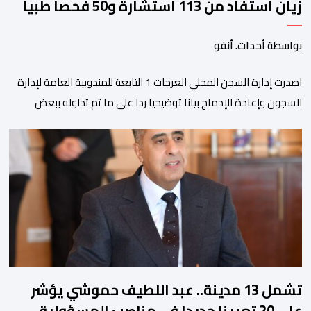
زيان استفاد من 113 استشارة و50 فحصا طبيا
بواسطة أحداث. أنفو
اصدرت إدارة السجن المحلي العرجات 1 التابعة للمندوبية العامة لإدارة
السجون وإعادة الإدماج بيانا توضيحيا ردا على ما تم تداوله ببعض
الجرائد والمواقع الالكترونية بخصوص الوضعية الصحية للسجين محمد
زيان، المعتقل بالمؤسسة ذاتها، وذلك لتنوير الرأي العام بالحقائق
والمعطيات الدقيقة.واوضحت إدارة المؤسسة السجنية أن المعني
بالأمر يستفيد منذ إيداعه من تتبع طبي منتظم ومستمر وفقا […]
تشمل 13 مدينة.. عبد اللطيف حموشي يؤشر
على 20 تعيينا جديدا في مناصب المسؤولية