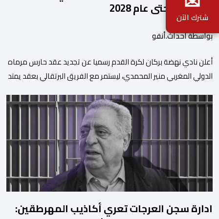
✉
المحمدي حتى عام 2028
شترك الآن
بواسطة أحداث.أنفو
​أعلن نادي نهضة بركان لكرة القدم رسميا عن تجديد عقد حارس مرماه
الدولي المغربي منير المحمدي، ليستمر مع الفريق البرتقالي بعقد يمتد
حتى صيف عام 2028. ​وجاء هذا الإعلان عبر الحسابات الرسمية للنادي
على منصات التواصل الاجتماعي، مصحوبا بعبارة “الرحلة مستمرة”، في
إشارة إلى رغبة الإدارة في الحفاظ على ركائز الفريق والتعزيز من
استقراره الفني […]
ادارة سجن العرجات تعري أكاذيب المهرطقين: