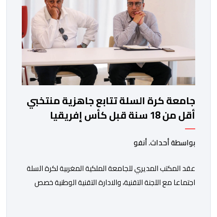
جامعة كرة السلة تتابع جاهزية منتخبي
أقل من 18 سنة قبل كأس إفريقيا
بواسطة أحداث. أنفو
عقد المكتب المديري للجامعة الملكية المغربية لكرة السلة
اجتماعا مع اللجنة التقنية، والادارة التقنية الوطنية خصص
لتقييم حصيلة عمل الأشهر الثلاثة الماضية، والوقوف على
مختلف المحطات التي شهدتها المنتخبات الوطنية خلال