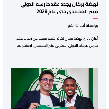
نهضة بركان يجدد عقد حارسه الدولي
منير المحمدي حتى عام 2028
بواسطة أحداث.أنفو
​أعلن نادي نهضة بركان لكرة القدم رسميا عن تجديد عقد
حارس مرماه الدولي المغربي منير المحمدي، ليستمر مع
الفريق البرتقالي بعقد يمتد حتى صيف عام 2028. ​وجاء هذا
الإعلان عبر الحسابات الرسمية للنادي على منصات التواصل
الاجتماعي، مصحوبا بعبارة “الرحلة مستمرة”، في إشارة إلى
رغبة الإدارة في الحفاظ على ركائز الفريق والتعزيز من
استقراره الفني […]