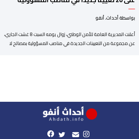
بمصالح الأمن الوطني
بواسطة أحداث. أنفو
أعلنت المديرية العامة للأمن الوطني، زوال يومه السبت 8 غشت الجاري،
عن مجموعة من التعيينات الجديدة في مناصب المسؤولية بمصالح لا
ممركزة للأمن الوطني بمدن الناظور ومراكش وأكادير وتيكيوين
والعروي وأسفي ووجدة والعيون والدار البيضاء وبني ملال وابن جرير
وطنجة وأصيلة، وذلك في إطار دينامية داخلية تهدف لضخ دماء جديدة
والاستعانة بكفاءات أمنية شابة ومتمرسة، […]