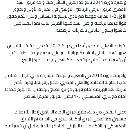
وتميزة دورة 2011 بالتواجد العربي الثنائي حيث واجه فريق السد
القطري فريق الترجي الرياضي التونسي في المباراة الأولى وتفوق
الأول 2-1 ليضرب موعدا مع نادي برشلونة الإسباني ولكن الأخير حقق
فوزا عريضا برباعية، واحتل السد حينها المركز الثالث بعد التغلب على
كاشيوا رسيول الياباني بالضربات الترجيحية.
وتواجد الأهلي المصري أيضا في دورة 2012 وتخطى عقبة سانفريس
هيروشيما الياباني ليواجه كورينثيانز البرزايلي ويخسر بهدف نظيف، قبل
أن يتعثر مجددا أمام مونتيري المكسيكي ويحتل المركز الرابع.
وأقيمت دورة 2013 في المغرب وشهدت مشاركة نادي الرجاء ،كحامل
لقب البطولة المحلية، والأهلي المصري ،كبطل إفريقيا، وخرج الأخير
سريعا بعد الهزيمة أمام فريق جوانزو الصيني بهدفين، ثم انهزم مجددا
أمام مونتيري المكسيكي 5-1 ليحتل الفريق المركز السادس.
وعلى النقيض من ذلك، حقق فريق الرجاء الرياضي إنجازا تاريخيا غير
مسبوق بعد تخطي فريق أوكلاند سيتي في البداية ثم الفريق
المكسيكي وأتليتكو مينيرو البرازيلي بقيادة رونالدينيو، قبل أن يتعثر أمام