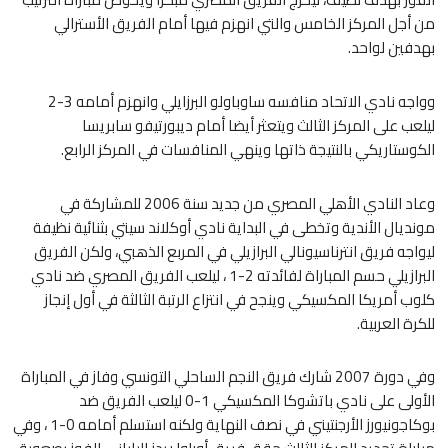
من أجل المركز الخامس والتي انهزم فيها أمام الفريق الأسترالي
بهدفين لواحد.
وواجه نادي الاتحاد منافسه ساوباولو البرزايلي وانهزم أمامه 3-2
ليلعب على المركز الثالث ويتعثر أيضا أمام ديبورتيفو سابريسا
الكوستاريكي بالنتيجة ذاتها وينهي المنافسات في المركز الرابع.
وعاد النادي الأهلي المصري من جديد سنة 2006 للمشاركة في
مونديال الأندية وتخطى في البداية نادي أوكلاند سيتي بثنائية نظيفة
ليواجه فريق انترناسيونالي البرازيلي في المربع الذهبي، ولكن الفريق
البرازيلي حسم المباراة لفائدته 2-1 ، ليلعب الفريق المصري ضد نادي
كلوب أمريكا المكسيكي وينجح في انتزاع الرتبة الثالثة في أول إنجاز
للكرة العربية.
وفي دورة 2007 شارك فريق النجم الساحلي التونسي وفاز في المباراة
الأولى على نادي باتشوكا المكسيكي 1-0 ليلعب الفريق ضد
بوكاجونيورز الأرجنتيني في نصف النهاية ولكنه استسلم أمامه 0-1 ، وفي