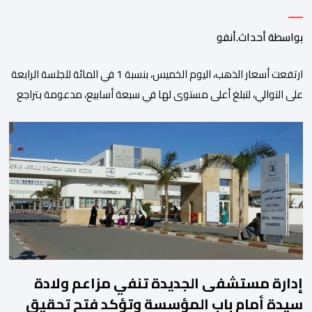
بواسطة أحداث.أنفو
ارتفعت أسعار الذهب، اليوم الخميس، بنسبة 1 في المائة للجلسة الرابعة
على التوالي، لتبلغ أعلى مستوى لها في سبعة أسابيع، مدعومة بتراجع
الدولار وانخفاض عوائد سندات الخزانة الأمريكية. وزاد سعر الذهب في
المعاملات الفورية بنسبة 1 في المائة إلى 4285,69 دولارا للأوقية،
مسجلا أعلى مستوى له منذ 18 يونيو الماضي، فيما ارتفعت العقود
الأمريكية الآجلة […]
إدارة مستشفى الجديدة تنفي مزاعم ولادة
سيدة أمام باب المؤسسة وتؤكد فتح تحقيق