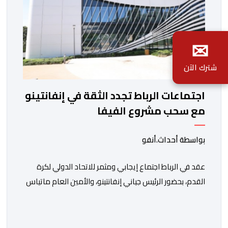
✉
شترك الآن
اجتماعات الرباط تجدد الثقة في إنفانتينو
مع سحب مشروع الفيفا
بواسطة أحداث.أنفو
عقد في الرباط اجتماع إيجابي ومثمر للاتحاد الدولي لكرة
القدم، بحضور الرئيس جياني إنفانتينو، والأمين العام ماتياس
غرافستروم، وأعضاء مجلس إدارة الفيفا، لمناقشة التطورات
الأخيرة وضمان تطوير آليات العمل الداخلي. ​وشهد اللقاء
تجديد الثقة المتبادلة بين القيادة التنفيذية للاتحاد، حيث أكد