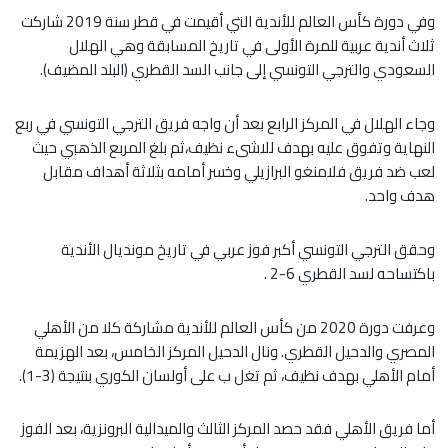
وفي دورة كأس العالم للأندية التي أقيمت في قطر سنة 2019 شاركت
ثلاث أندية عربية للمرة الأولى في تاريخ المسابقة وهي الهلال
السعودي والترجي التونسي إلى جانب السد القطري (البلد المضيف).
وجاء الهلال في المركز الرابع بعد أن واجه فريق الترجي التونسي في ربع
النهاية وتفوق عليه بهدف للاشىء نظيف،ثم بلغ المربع الذهبي حيث
لعب ضد فريق فلامنغو البرازيلي وخسر أمامه بثلاثة أهداف مقابل
هدف واحد.
وحقق الترجي التونسي أكبر فوز عربي في تاريخ مونديال الأندية
باكتساحه لسد القطري 6-2 .
وعرفت دورة 2020 من كأس العالم للأندية مشاركة كلا من الأهلي
المصري والدحيل القطري. ونال الدحيل المركز الخامس، بعد الهزيمة
أمام الأهلي بهدف نظيف، ثم تغل ب على أولسان الكوري بنتيجة (3-1).
أما فريق الأهلي فقد حصد المركز الثالث والميدالية البرونزية، بعد الفوز