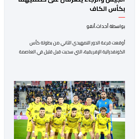
بكأس الكاف
بواسطة أحداث.أنفو
أوقعت قرعة الدور التمهيدي الثاني من بطولة كأس
الكونفدرالية الإفريقية، التي سحبت قبل قليل في العاصمة
المصرية القاهرة، ممثلي كرة القدم المغربية الرجاء الرياضي
والجيش الملكي في مواجهات مرتقبة أمام أندية غرب
ووسط القارة. ​وسيكون نادي الرجاء الرياضي على موعد مع
مواجهة المتأهل من المباراة التي تجمع بين إيل كانيمي
واريورز النيجيري ونادي أوديب ممثل […]