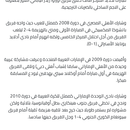
مباراة تحديد المركز الثالث حقق فريق أوراوا ريدز الياباني الفوز بصعوبة
على النجم الساحلي بالضربات الترجيحية.
وشارك الأهلي المصري في دورة 2008 كممثل للعرب حيث واجه فريق
باتشوكا المكسيكي في المباراة الأولى ومني بالهزيمة 4-2 ليلعب
الفريق من أجل احتلال المركز الخامس ولكنه انهزم أمام نادي أدلايد
يونايتد الأسترالي (1-0).
وأقيمت دورة 2009 في الإمارات العربية المتحدة وعرفت مشاركة عربية
وحيدة من الأهلي الإماراتي سابقا (شباب أهلي دبي) وتلقى الفريق
الهزيمة في أول مباراة أمام أوكلاند سيتي بهدفين ليودع المسابقة
مبكرا.
وشارك نادي الوحدة الإماراتي كممثل للكرة العربية في دورة 2010
ونجح في تخطي فريق جنوب هينكاري ،بطل أوقيانوسيا، بثلاثية ولكن
مشواره لم يستمر طويلا حيث خرج بعد تلقيه هزيمة ثقيلة أمام فريق
سيونغام الكوري الجنوبي 4-1 وجل الفريق حينها سادسا.