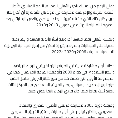
وعلى الرغم من امتلاك نادي الأهلى المصري الرقم القياسى كأكثر
الأندية العربية والإفريقية مشاركة في مونديال الأندية إلا أن أكبر إنجاز
عربى كان ذلك الذي حققه فريق الرجاء الرياضي والعين الإماراتي بعد
بلوغهما المباراة النهائية في دورتي 2013 و2018.
ويمتلك الأهلى رقما قياسيا آخر وهو أكثر الأندية العربية والإفريقية
حصولا على الميداليات بالموندياليتو إذ تمكن من إحراز الميدالية البرونزية
ثلاث مرات سنوات 2006 و2020 و2022.
وكانت أول مشاركة عربية في الموندياليتو لفريقي الرجاء الرياضي
والنصر السعودي في دورة 2000 وأوقعت القرعة الفريقيان معا في
المجموعة الأولى التي ضمت كلا من كورينثيانز البرازيلي حامل اللقب
حينها وريال مدريد الإسباني، وحل الفريق السعودي في المركز الثالث
برصيد ثلاث نقاط، فيما جاء فريق الرجاء رابعا بدون رصيد.
وعرفت دورة 2005 مشاركة فريقي الأهلي المصري والاتحاد
السعودي واللذان تواجها في أول مباراة وحقق الفريق السعودي
الفوز بهدف نظيف، ليخرج الفريق المصري مبكرا ويخوض مباراة الترتيب