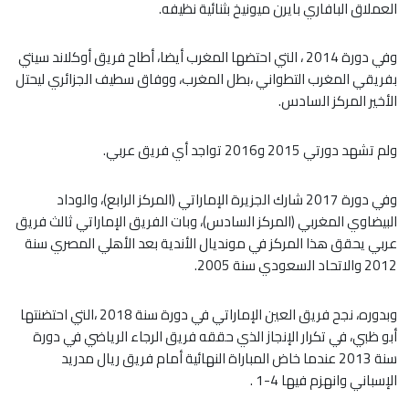
العملاق البافاري بايرن ميونيخ بثنائية نظيفه.
وفي دورة 2014 ، التي احتضها المغرب أيضا، أطاح فريق أوكلاند سيتي
بفريقي المغرب التطواني ،بطل المغرب، ووفاق سطيف الجزائري ليحتل
الأخير المركز السادس.
ولم تشهد دورتي 2015 و2016 تواجد أي فريق عربي.
وفي دورة 2017 شارك الجزيرة الإماراتي (المركز الرابع)، والوداد
البيضاوي المغربي (المركز السادس)، وبات الفريق الإماراتي ثالث فريق
عربي يحقق هذا المركز في مونديال الأندية بعد الأهلي المصري سنة
2012 والاتحاد السعودي سنة 2005.
وبدوره، نجح فريق العين الإماراتي في دورة سنة 2018 ،التي احتضنتها
أبو ظبي، في تكرار الإنجاز الذي حققه فريق الرجاء الرياضي في دورة
سنة 2013 عندما خاض المباراة النهائية أمام فريق ريال مدريد
الإسباني وانهزم فيها 4-1 .