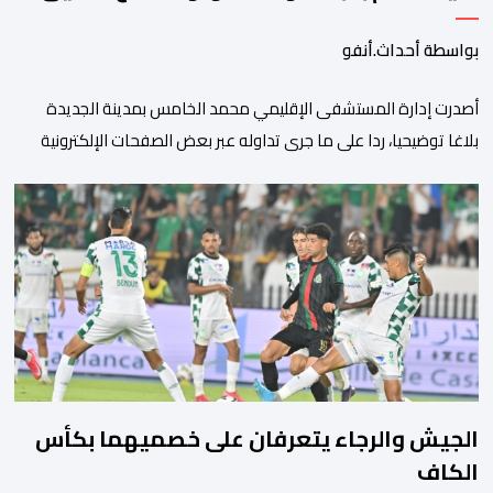
بواسطة أحداث.أنفو
أصدرت إدارة المستشفى الإقليمي محمد الخامس بمدينة الجديدة
بلاغا توضيحيا، ردا على ما جرى تداوله عبر بعض الصفحات الإلكترونية
ومنصات التواصل الاجتماعي بشأن مزاعم تفيد بأن سيدة حامل وضعت
مولودها أمام الباب الرئيسي للمستشفى بسبب رفض استقبالها أو
التكفل بها. وأكدت إدارة المستشفى أن السيدة المعنية حضرت إلى
مصلحة الولادة، حيث تم استقبالها وتسجيلها وإخضاعها […]
الجيش والرجاء يتعرفان على خصميهما بكأس
الكاف