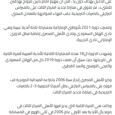
على الدحيل بهدف دون رد ، قبل أن ينهزم أمام بايرن ميونخ بهدفين
للاشىء ، ثم تفوق في مباراة تحديد المركز الثالث على بالميراس
البرازيلي بالضربات الترجيحية عقب انتهاء المواجهة بالتعادل السلبي.
وتميزت دورة 2021 بأبوظبي الإماراتية بمشاركة ثلاثة أندية عربية وهي
نادي الهلال السعودي ونادي الأهلي المصري إضافة لبطل الدوري
الإماراتي نادي الجزيرة.
وشهدت الدورة ال18 هذه المشاركة الثلاثية للأندية العربية للمرة الثانية
في تارريخها، حيث سبق أن ضمت دورة 2019 كل من الهلال السعودي
والترجي التونسي والسد القطري.
وكرر الأهلي المصري إنجاز سنة 2006 بانتزاعه الميدالية البرونزية قب
فوزه على بالميراس البرازيلي بطل أميركا الجنوبية 3-2 بالضربات
الترجيحية في مباراة تحديد المركز الثالث.
وكانت هي المرة الثانية التي يحرز فيها الأهلي المركز الثالث في
مونديال الأندية بعد الأولى عام 2006 في ثاني ظهور في المسابقة