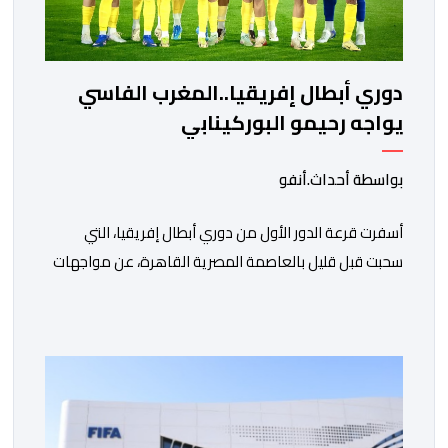
دوري أبطال إفريقيا..المغرب الفاسي
يواجه رحيمو البوركينابي
بواسطة أحداث.أنفو
أسفرت قرعة الدور الأول من دوري أبطال إفريقيا، التي
سحبت قبل قليل بالعاصمة المصرية القاهرة، عن مواجهات
متوازنة لممثلي كرة القدم المغربية، نهضة بركان والمغرب
الفاسي، في مستهل مشوارهما القاري. ​وسيكون نادي
نهضة بركان على موعد في هذا الدور مع الفائز من المباراة
التي تجمع بين ستار سبورت السييراليوني ونادي المدينة
الغامبي، حيث يطمح الفريق […]