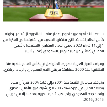
تستعد ثلاثة أندية عربية لخوض غمار منافسات الدورة ال18 من بطولة
كأس العالم للأندية ، التي يحتضنها المغرب في الفترة ما بين الفترة من
1 إلى 11 فبراير 2023، وهي الوداد البيضاوي (المضيف) والأهلي
المصري (ممثل إفريقيا) والهلال السعودي (ممثل آسيا).
وفرضت الفرق العربية حضورها المتواصل في كأس العالم للأندية منذ
انطلاقها سنة 2000 بمشاركة فريقي النصر السعودي والرجاء الرياضي.
وتوقف مونديال الأندية منذ 2001 وإلى غاية 2004، قبل أن يعود
بنظامه الحالي في دورة سنة 2005 التي شارك فيها الأهلي المصري
واتحاد جدة السعودي، ولم تغب الأندية العربية بعد ذلك إلا في دورتي
2015 و2016.