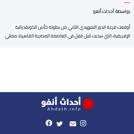
بواسطة أحداث.أنفو
أوقعت قرعة الدور التمهيدي الثاني من بطولة كأس الكونفدرالية
الإفريقية، التي سحبت قبل قليل في العاصمة المصرية القاهرة، ممثلي
كرة القدم المغربية الرجاء الرياضي والجيش الملكي في مواجهات
مرتقبة أمام أندية غرب ووسط القارة. ​وسيكون نادي الرجاء الرياضي
على موعد مع مواجهة المتأهل من المباراة التي تجمع بين إيل
كانيمي واريورز النيجيري ونادي أوديب ممثل […]